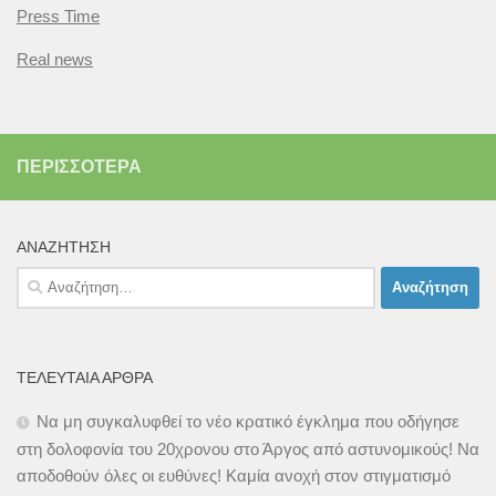
Press Time
Real news
ΠΕΡΙΣΣΌΤΕΡΑ
ΑΝΑΖΉΤΗΣΗ
Αναζήτηση
για:
ΤΕΛΕΥΤΑΊΑ ΆΡΘΡΑ
Να μη συγκαλυφθεί το νέο κρατικό έγκλημα που οδήγησε
στη δολοφονία του 20χρονου στο Άργος από αστυνομικούς! Να
αποδοθούν όλες οι ευθύνες! Καμία ανοχή στον στιγματισμό