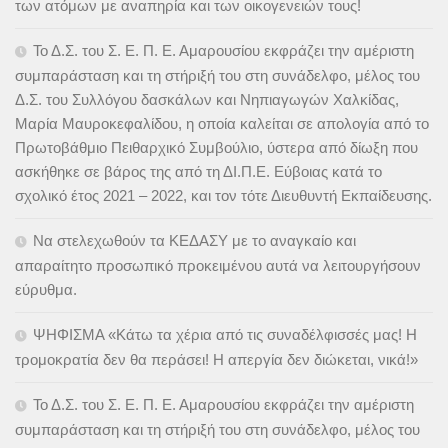
των ατόμων με αναπηρία και των οικογενειών τους!
Το Δ.Σ. του Σ. Ε. Π. Ε. Αμαρουσίου εκφράζει την αμέριστη
συμπαράσταση και τη στήριξή του στη συνάδελφο, μέλος του
Δ.Σ. του Συλλόγου δασκάλων και Νηπιαγωγών Χαλκίδας,
Μαρία Μαυροκεφαλίδου, η οποία καλείται σε απολογία από το
Πρωτοβάθμιο Πειθαρχικό Συμβούλιο, ύστερα από δίωξη που
ασκήθηκε σε βάρος της από τη ΔΙ.Π.Ε. Εύβοιας κατά το
σχολικό έτος 2021 – 2022, και τον τότε Διευθυντή Εκπαίδευσης.
Να στελεχωθούν τα ΚΕΔΑΣΥ με το αναγκαίο και
απαραίτητο προσωπικό προκειμένου αυτά να λειτουργήσουν
εύρυθμα.
ΨΗΦΙΣΜΑ «Κάτω τα χέρια από τις συναδέλφισσές μας! Η
τρομοκρατία δεν θα περάσει! Η απεργία δεν διώκεται, νικά!»
Το Δ.Σ. του Σ. Ε. Π. Ε. Αμαρουσίου εκφράζει την αμέριστη
συμπαράσταση και τη στήριξή του στη συνάδελφο, μέλος του