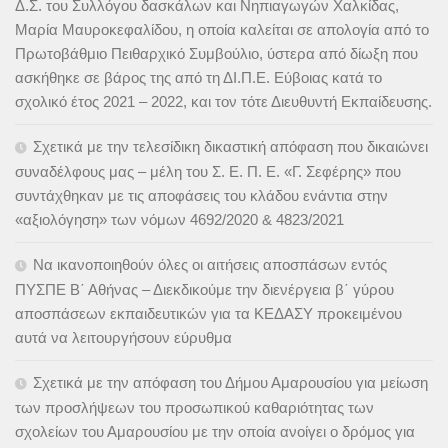
Δ.Σ. του Συλλόγου δασκάλων και Νηπιαγωγών Χαλκίδας,
Μαρία Μαυροκεφαλίδου, η οποία καλείται σε απολογία από το
Πρωτοβάθμιο Πειθαρχικό Συμβούλιο, ύστερα από δίωξη που
ασκήθηκε σε βάρος της από τη ΔΙ.Π.Ε. Εύβοιας κατά το
σχολικό έτος 2021 – 2022, και τον τότε Διευθυντή Εκπαίδευσης.
Σχετικά με την τελεσίδικη δικαστική απόφαση που δικαιώνει
συναδέλφους μας – μέλη του Σ. Ε. Π. Ε. «Γ. Σεφέρης» που
συντάχθηκαν με τις αποφάσεις του κλάδου ενάντια στην
«αξιολόγηση» των νόμων 4692/2020 & 4823/2021
Να ικανοποιηθούν όλες οι αιτήσεις αποσπάσων εντός
ΠΥΣΠΕ Β΄ Αθήνας – Διεκδικούμε την διενέργεια β΄ γύρου
αποσπάσεων εκπαιδευτικών για τα ΚΕΔΑΣΥ προκειμένου
αυτά να λειτουργήσουν εύρυθμα
Σχετικά με την απόφαση του Δήμου Αμαρουσίου για μείωση
των προσλήψεων του προσωπικού καθαριότητας των
σχολείων του Αμαρουσίου με την οποία ανοίγει ο δρόμος για