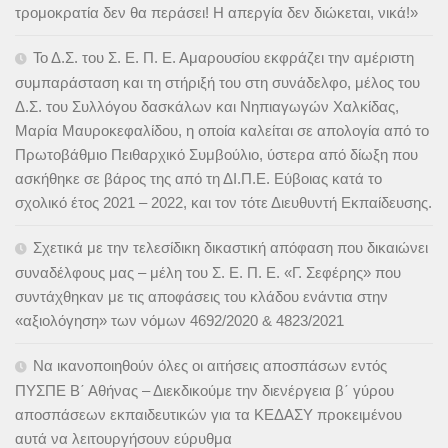
τρομοκρατία δεν θα περάσει! Η απεργία δεν διώκεται, νικά!»
Το Δ.Σ. του Σ. Ε. Π. Ε. Αμαρουσίου εκφράζει την αμέριστη
συμπαράσταση και τη στήριξή του στη συνάδελφο, μέλος του
Δ.Σ. του Συλλόγου δασκάλων και Νηπιαγωγών Χαλκίδας,
Μαρία Μαυροκεφαλίδου, η οποία καλείται σε απολογία από το
Πρωτοβάθμιο Πειθαρχικό Συμβούλιο, ύστερα από δίωξη που
ασκήθηκε σε βάρος της από τη ΔΙ.Π.Ε. Εύβοιας κατά το
σχολικό έτος 2021 – 2022, και τον τότε Διευθυντή Εκπαίδευσης.
Σχετικά με την τελεσίδικη δικαστική απόφαση που δικαιώνει
συναδέλφους μας – μέλη του Σ. Ε. Π. Ε. «Γ. Σεφέρης» που
συντάχθηκαν με τις αποφάσεις του κλάδου ενάντια στην
«αξιολόγηση» των νόμων 4692/2020 & 4823/2021
Να ικανοποιηθούν όλες οι αιτήσεις αποσπάσων εντός
ΠΥΣΠΕ Β΄ Αθήνας – Διεκδικούμε την διενέργεια β΄ γύρου
αποσπάσεων εκπαιδευτικών για τα ΚΕΔΑΣΥ προκειμένου
αυτά να λειτουργήσουν εύρυθμα