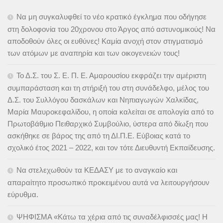
Να μη συγκαλυφθεί το νέο κρατικό έγκλημα που οδήγησε
στη δολοφονία του 20χρονου στο Άργος από αστυνομικούς! Να
αποδοθούν όλες οι ευθύνες! Καμία ανοχή στον στιγματισμό
των ατόμων με αναπηρία και των οικογενειών τους!
Το Δ.Σ. του Σ. Ε. Π. Ε. Αμαρουσίου εκφράζει την αμέριστη
συμπαράσταση και τη στήριξή του στη συνάδελφο, μέλος του
Δ.Σ. του Συλλόγου δασκάλων και Νηπιαγωγών Χαλκίδας,
Μαρία Μαυροκεφαλίδου, η οποία καλείται σε απολογία από το
Πρωτοβάθμιο Πειθαρχικό Συμβούλιο, ύστερα από δίωξη που
ασκήθηκε σε βάρος της από τη ΔΙ.Π.Ε. Εύβοιας κατά το
σχολικό έτος 2021 – 2022, και τον τότε Διευθυντή Εκπαίδευσης.
Να στελεχωθούν τα ΚΕΔΑΣΥ με το αναγκαίο και
απαραίτητο προσωπικό προκειμένου αυτά να λειτουργήσουν
εύρυθμα.
ΨΗΦΙΣΜΑ «Κάτω τα χέρια από τις συναδέλφισσές μας! Η