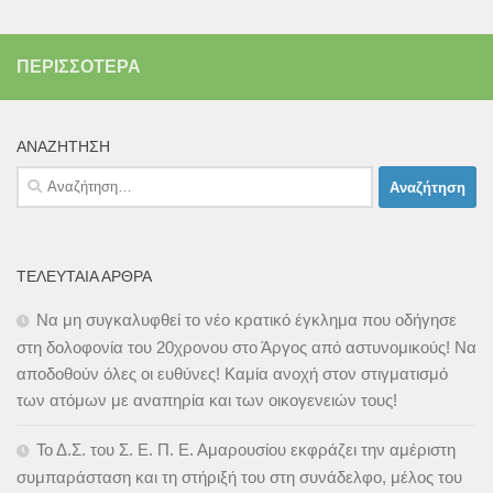
ΠΕΡΙΣΣΌΤΕΡΑ
ΑΝΑΖΉΤΗΣΗ
Αναζήτηση
για:
ΤΕΛΕΥΤΑΊΑ ΆΡΘΡΑ
Να μη συγκαλυφθεί το νέο κρατικό έγκλημα που οδήγησε
στη δολοφονία του 20χρονου στο Άργος από αστυνομικούς! Να
αποδοθούν όλες οι ευθύνες! Καμία ανοχή στον στιγματισμό
των ατόμων με αναπηρία και των οικογενειών τους!
Το Δ.Σ. του Σ. Ε. Π. Ε. Αμαρουσίου εκφράζει την αμέριστη
συμπαράσταση και τη στήριξή του στη συνάδελφο, μέλος του