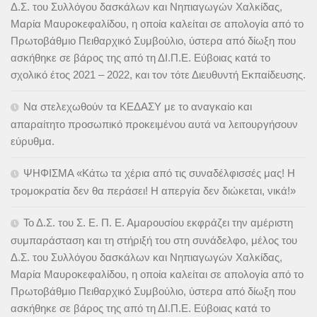
Δ.Σ. του Συλλόγου δασκάλων και Νηπιαγωγών Χαλκίδας,
Μαρία Μαυροκεφαλίδου, η οποία καλείται σε απολογία από το
Πρωτοβάθμιο Πειθαρχικό Συμβούλιο, ύστερα από δίωξη που
ασκήθηκε σε βάρος της από τη ΔΙ.Π.Ε. Εύβοιας κατά το
σχολικό έτος 2021 – 2022, και τον τότε Διευθυντή Εκπαίδευσης.
Να στελεχωθούν τα ΚΕΔΑΣΥ με το αναγκαίο και
απαραίτητο προσωπικό προκειμένου αυτά να λειτουργήσουν
εύρυθμα.
ΨΗΦΙΣΜΑ «Κάτω τα χέρια από τις συναδέλφισσές μας! Η
τρομοκρατία δεν θα περάσει! Η απεργία δεν διώκεται, νικά!»
Το Δ.Σ. του Σ. Ε. Π. Ε. Αμαρουσίου εκφράζει την αμέριστη
συμπαράσταση και τη στήριξή του στη συνάδελφο, μέλος του
Δ.Σ. του Συλλόγου δασκάλων και Νηπιαγωγών Χαλκίδας,
Μαρία Μαυροκεφαλίδου, η οποία καλείται σε απολογία από το
Πρωτοβάθμιο Πειθαρχικό Συμβούλιο, ύστερα από δίωξη που
ασκήθηκε σε βάρος της από τη ΔΙ.Π.Ε. Εύβοιας κατά το