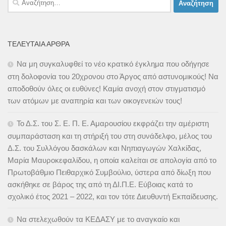
για:
ΤΕΛΕΥΤΑΊΑ ΆΡΘΡΑ
Να μη συγκαλυφθεί το νέο κρατικό έγκλημα που οδήγησε
στη δολοφονία του 20χρονου στο Άργος από αστυνομικούς! Να
αποδοθούν όλες οι ευθύνες! Καμία ανοχή στον στιγματισμό
των ατόμων με αναπηρία και των οικογενειών τους!
Το Δ.Σ. του Σ. Ε. Π. Ε. Αμαρουσίου εκφράζει την αμέριστη
συμπαράσταση και τη στήριξή του στη συνάδελφο, μέλος του
Δ.Σ. του Συλλόγου δασκάλων και Νηπιαγωγών Χαλκίδας,
Μαρία Μαυροκεφαλίδου, η οποία καλείται σε απολογία από το
Πρωτοβάθμιο Πειθαρχικό Συμβούλιο, ύστερα από δίωξη που
ασκήθηκε σε βάρος της από τη ΔΙ.Π.Ε. Εύβοιας κατά το
σχολικό έτος 2021 – 2022, και τον τότε Διευθυντή Εκπαίδευσης.
Να στελεχωθούν τα ΚΕΔΑΣΥ με το αναγκαίο και