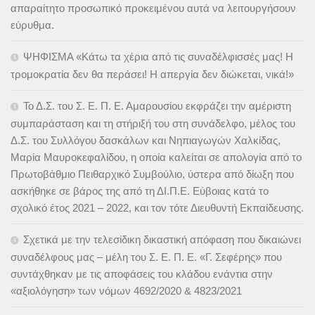
απαραίτητο προσωπικό προκειμένου αυτά να λειτουργήσουν
εύρυθμα.
ΨΗΦΙΣΜΑ «Κάτω τα χέρια από τις συναδέλφισσές μας! Η
τρομοκρατία δεν θα περάσει! Η απεργία δεν διώκεται, νικά!»
Το Δ.Σ. του Σ. Ε. Π. Ε. Αμαρουσίου εκφράζει την αμέριστη
συμπαράσταση και τη στήριξή του στη συνάδελφο, μέλος του
Δ.Σ. του Συλλόγου δασκάλων και Νηπιαγωγών Χαλκίδας,
Μαρία Μαυροκεφαλίδου, η οποία καλείται σε απολογία από το
Πρωτοβάθμιο Πειθαρχικό Συμβούλιο, ύστερα από δίωξη που
ασκήθηκε σε βάρος της από τη ΔΙ.Π.Ε. Εύβοιας κατά το
σχολικό έτος 2021 – 2022, και τον τότε Διευθυντή Εκπαίδευσης.
Σχετικά με την τελεσίδικη δικαστική απόφαση που δικαιώνει
συναδέλφους μας – μέλη του Σ. Ε. Π. Ε. «Γ. Σεφέρης» που
συντάχθηκαν με τις αποφάσεις του κλάδου ενάντια στην
«αξιολόγηση» των νόμων 4692/2020 & 4823/2021