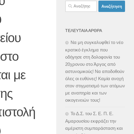
υ
Αναζήτηση
για:
ύ
ΤΕΛΕΥΤΑΊΑ ΆΡΘΡΑ
είου
Να μη συγκαλυφθεί το νέο
κρατικό έγκλημα που
 στο
οδήγησε στη δολοφονία του
20χρονου στο Άργος από
αι με
αστυνομικούς! Να αποδοθούν
όλες οι ευθύνες! Καμία ανοχή
στον στιγματισμό των ατόμων
της
με αναπηρία και των
οικογενειών τους!
πιστολή
Το Δ.Σ. του Σ. Ε. Π. Ε.
Αμαρουσίου εκφράζει την
υ
αμέριστη συμπαράσταση και