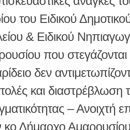
πισκευαστικές ανάγκες το
ίου του Ειδικού Δημοτικο
είου & Ειδικού Νηπιαγωγ
ρουσίου που στεγάζονται
αρίδειο δεν αντιμετωπίζοντ
τολές και διαστρέβλωση 
ματικότητας – Ανοιχτή ε
ν κο Δήμαρχο Αμαρουσίο