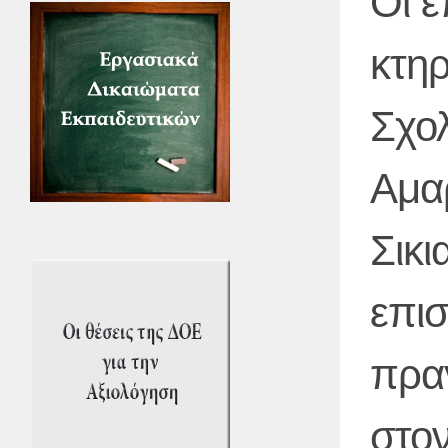
Οι ε
κτηρ
Σχολ
Αμα
Σικι
επισ
πραγ
στο