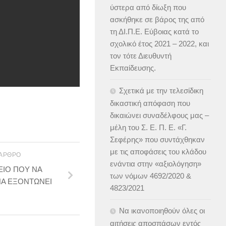
ύστερα από δίωξη που
ασκήθηκε σε βάρος της από
τη ΔΙ.Π.Ε. Εύβοιας κατά το
σχολικό έτος 2021 – 2022, και
τον τότε Διευθυντή
Εκπαίδευσης.
Σχετικά με την τελεσίδικη
δικαστική απόφαση που
δικαιώνει συναδέλφους μας –
μέλη του Σ. Ε. Π. Ε. «Γ.
Σεφέρης» που συντάχθηκαν
με τις αποφάσεις του κλάδου
 ΆΡΘΡΟ
ενάντια στην «αξιολόγηση»
ΙΟ ΠΟΥ ΝΑ
των νόμων 4692/2020 &
ΝΑ ΕΞΟΝΤΩΝΕΙ
4823/2021
Να ικανοποιηθούν όλες οι
αιτήσεις αποσπάσων εντός