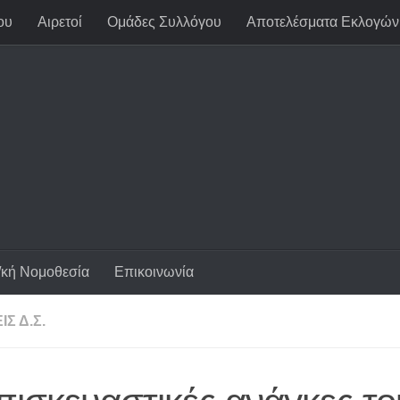
ου
Αιρετοί
Ομάδες Συλλόγου
Αποτελέσματα Εκλογών
/κή Νομοθεσία
Επικοινωνία
Σ Δ.Σ.