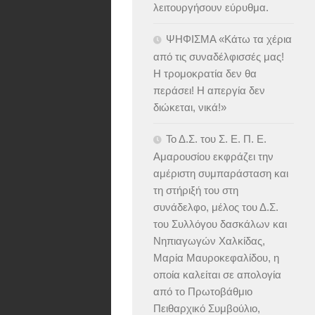
λειτουργήσουν εύρυθμα.
ΨΗΦΙΣΜΑ «Κάτω τα χέρια
από τις συναδέλφισσές μας!
Η τρομοκρατία δεν θα
περάσει! Η απεργία δεν
διώκεται, νικά!»
Το Δ.Σ. του Σ. Ε. Π. Ε.
Αμαρουσίου εκφράζει την
αμέριστη συμπαράσταση και
τη στήριξή του στη
συνάδελφο, μέλος του Δ.Σ.
του Συλλόγου δασκάλων και
Νηπιαγωγών Χαλκίδας,
Μαρία Μαυροκεφαλίδου, η
οποία καλείται σε απολογία
από το Πρωτοβάθμιο
Πειθαρχικό Συμβούλιο,