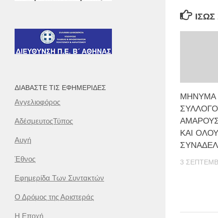
ΊΣΩΣ
ΔΙΑΒΆΣΤΕ ΤΙΣ ΕΦΗΜΕΡΊΔΕΣ
MΗNΥMA Τ
Αγγελιοφόρος
ΣΥΛΛΟΓΟ
ΑΜΑΡΟΥΣ
ΑδέσμευτοςΤύπος
ΚΑΙ ΟΛΟΥ
Αυγή
ΣΥΝΑΔΕ
Έθνος
3 ΣΕΠΤΕΜΒ
Εφημερίδα Των Συντακτών
Ο Δρόμος της Αριστεράς
Η Εποχή