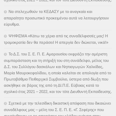
Να στελεχωθούν τα ΚΕΔΑΣΥ με το αναγκαίο και
απαραίτητο προσωπικό προκειμένου αυτά να λειτουργήσουν
εύρυθμα.
ΨΗΦΙΣΜΑ «Κάτω τα χέρια από τις συναδέλφισσές μας! Η
τρομοκρατία δεν θα περάσει! Η απεργία δεν διώκεται, νικά!»
Το Δ.Σ. του Σ. Ε. Π. Ε. Αμαρουσίου εκφράζει την αμέριστη
συμπαράσταση και τη στήριξή του στη συνάδελφο, μέλος του
Δ.Σ. του Συλλόγου δασκάλων και Νηπιαγωγών Χαλκίδας,
Μαρία Μαυροκεφαλίδου, η οποία καλείται σε απολογία από το
Πρωτοβάθμιο Πειθαρχικό Συμβούλιο, ύστερα από δίωξη που
ασκήθηκε σε βάρος της από τη ΔΙ.Π.Ε. Εύβοιας κατά το
σχολικό έτος 2021 – 2022, και τον τότε Διευθυντή Εκπαίδευσης.
Σχετικά με την τελεσίδικη δικαστική απόφαση που δικαιώνει
συναδέλφους μας – μέλη του Σ. Ε. Π. Ε. «Γ. Σεφέρης» που
συντάχθηκαν με τις αποφάσεις του κλάδου ενάντια στην