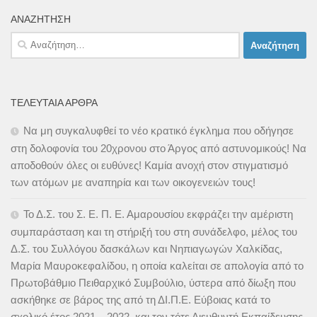
ΑΝΑΖΉΤΗΣΗ
Αναζήτηση
για:
ΤΕΛΕΥΤΑΊΑ ΆΡΘΡΑ
Να μη συγκαλυφθεί το νέο κρατικό έγκλημα που οδήγησε
στη δολοφονία του 20χρονου στο Άργος από αστυνομικούς! Να
αποδοθούν όλες οι ευθύνες! Καμία ανοχή στον στιγματισμό
των ατόμων με αναπηρία και των οικογενειών τους!
Το Δ.Σ. του Σ. Ε. Π. Ε. Αμαρουσίου εκφράζει την αμέριστη
συμπαράσταση και τη στήριξή του στη συνάδελφο, μέλος του
Δ.Σ. του Συλλόγου δασκάλων και Νηπιαγωγών Χαλκίδας,
Μαρία Μαυροκεφαλίδου, η οποία καλείται σε απολογία από το
Πρωτοβάθμιο Πειθαρχικό Συμβούλιο, ύστερα από δίωξη που
ασκήθηκε σε βάρος της από τη ΔΙ.Π.Ε. Εύβοιας κατά το
σχολικό έτος 2021 – 2022, και τον τότε Διευθυντή Εκπαίδευσης.