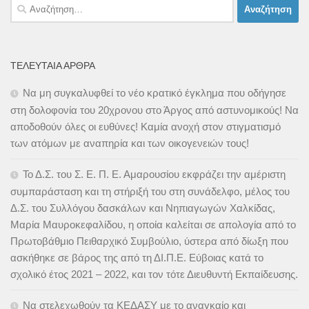
Αναζήτηση
για:
ΤΕΛΕΥΤΑΊΑ ΆΡΘΡΑ
Να μη συγκαλυφθεί το νέο κρατικό έγκλημα που οδήγησε
στη δολοφονία του 20χρονου στο Άργος από αστυνομικούς! Να
αποδοθούν όλες οι ευθύνες! Καμία ανοχή στον στιγματισμό
των ατόμων με αναπηρία και των οικογενειών τους!
Το Δ.Σ. του Σ. Ε. Π. Ε. Αμαρουσίου εκφράζει την αμέριστη
συμπαράσταση και τη στήριξή του στη συνάδελφο, μέλος του
Δ.Σ. του Συλλόγου δασκάλων και Νηπιαγωγών Χαλκίδας,
Μαρία Μαυροκεφαλίδου, η οποία καλείται σε απολογία από το
Πρωτοβάθμιο Πειθαρχικό Συμβούλιο, ύστερα από δίωξη που
ασκήθηκε σε βάρος της από τη ΔΙ.Π.Ε. Εύβοιας κατά το
σχολικό έτος 2021 – 2022, και τον τότε Διευθυντή Εκπαίδευσης.
Να στελεχωθούν τα ΚΕΔΑΣΥ με το αναγκαίο και