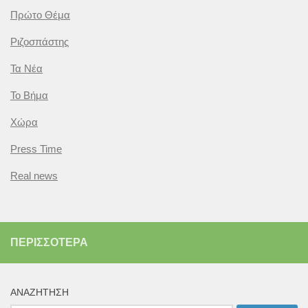
Πρώτο Θέμα
Ριζοσπάστης
Τα Νέα
Το Βήμα
Χώρα
Press Time
Real news
ΠΕΡΙΣΣΌΤΕΡΑ
ΑΝΑΖΉΤΗΣΗ