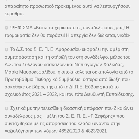
απαραίτητο προσωπικό προκειμένου αυτά να λειτουργήσουν
εύρυθμα.
ΨΗΦΙΣΜΑ «Κάτω τα χέρια από τις συναδέλφισσές μας! Η
τρομοκρατία δεν θα περάσει! Η απεργία δεν διώκεται, νικά!»
Το Δ.Σ. του Σ. Ε. Π. Ε. Αμαρουσίου εκφράζει την αμέριστη
συμπαράσταση και τη στήριξή του στη συνάδελφο, μέλος του
Δ.Σ. του Συλλόγου δασκάλων και Νηπιαγωγών Χαλκίδας,
Μαρία Μαυροκεφαλίδου, η οποία καλείται σε απολογία από το
Πρωτοβάθμιο Πειθαρχικό Συμβούλιο, ύστερα από δίωξη που
ασκήθηκε σε βάρος της από τη ΔΙ.Π.Ε. Εύβοιας κατά το
σχολικό έτος 2021 – 2022, και τον τότε Διευθυντή Εκπαίδευσης.
Σχετικά με την τελεσίδικη δικαστική απόφαση που δικαιώνει
συναδέλφους μας – μέλη του Σ. Ε. Π. Ε. «Γ. Σεφέρης» που
συντάχθηκαν με τις αποφάσεις του κλάδου ενάντια στην
«αξιολόγηση» των νόμων 4692/2020 & 4823/2021