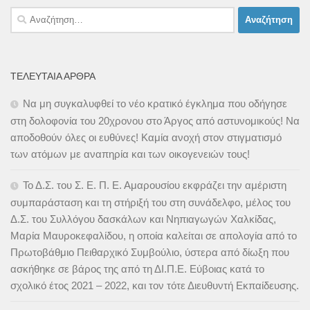
Αναζήτηση
για:
ΤΕΛΕΥΤΑΊΑ ΆΡΘΡΑ
Να μη συγκαλυφθεί το νέο κρατικό έγκλημα που οδήγησε
στη δολοφονία του 20χρονου στο Άργος από αστυνομικούς! Να
αποδοθούν όλες οι ευθύνες! Καμία ανοχή στον στιγματισμό
των ατόμων με αναπηρία και των οικογενειών τους!
Το Δ.Σ. του Σ. Ε. Π. Ε. Αμαρουσίου εκφράζει την αμέριστη
συμπαράσταση και τη στήριξή του στη συνάδελφο, μέλος του
Δ.Σ. του Συλλόγου δασκάλων και Νηπιαγωγών Χαλκίδας,
Μαρία Μαυροκεφαλίδου, η οποία καλείται σε απολογία από το
Πρωτοβάθμιο Πειθαρχικό Συμβούλιο, ύστερα από δίωξη που
ασκήθηκε σε βάρος της από τη ΔΙ.Π.Ε. Εύβοιας κατά το
σχολικό έτος 2021 – 2022, και τον τότε Διευθυντή Εκπαίδευσης.