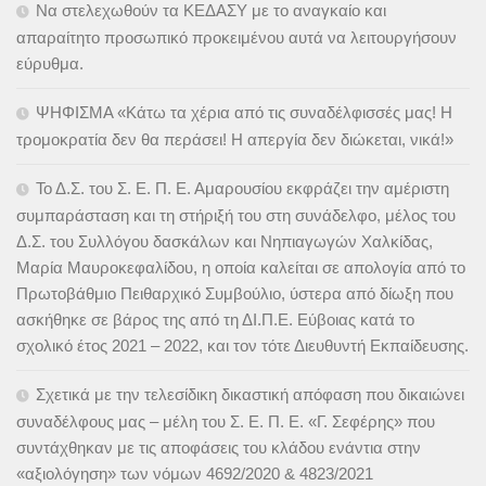
Να στελεχωθούν τα ΚΕΔΑΣΥ με το αναγκαίο και
απαραίτητο προσωπικό προκειμένου αυτά να λειτουργήσουν
εύρυθμα.
ΨΗΦΙΣΜΑ «Κάτω τα χέρια από τις συναδέλφισσές μας! Η
τρομοκρατία δεν θα περάσει! Η απεργία δεν διώκεται, νικά!»
Το Δ.Σ. του Σ. Ε. Π. Ε. Αμαρουσίου εκφράζει την αμέριστη
συμπαράσταση και τη στήριξή του στη συνάδελφο, μέλος του
Δ.Σ. του Συλλόγου δασκάλων και Νηπιαγωγών Χαλκίδας,
Μαρία Μαυροκεφαλίδου, η οποία καλείται σε απολογία από το
Πρωτοβάθμιο Πειθαρχικό Συμβούλιο, ύστερα από δίωξη που
ασκήθηκε σε βάρος της από τη ΔΙ.Π.Ε. Εύβοιας κατά το
σχολικό έτος 2021 – 2022, και τον τότε Διευθυντή Εκπαίδευσης.
Σχετικά με την τελεσίδικη δικαστική απόφαση που δικαιώνει
συναδέλφους μας – μέλη του Σ. Ε. Π. Ε. «Γ. Σεφέρης» που
συντάχθηκαν με τις αποφάσεις του κλάδου ενάντια στην
«αξιολόγηση» των νόμων 4692/2020 & 4823/2021