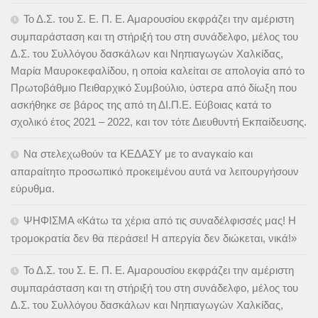
Το Δ.Σ. του Σ. Ε. Π. Ε. Αμαρουσίου εκφράζει την αμέριστη
συμπαράσταση και τη στήριξή του στη συνάδελφο, μέλος του
Δ.Σ. του Συλλόγου δασκάλων και Νηπιαγωγών Χαλκίδας,
Μαρία Μαυροκεφαλίδου, η οποία καλείται σε απολογία από το
Πρωτοβάθμιο Πειθαρχικό Συμβούλιο, ύστερα από δίωξη που
ασκήθηκε σε βάρος της από τη ΔΙ.Π.Ε. Εύβοιας κατά το
σχολικό έτος 2021 – 2022, και τον τότε Διευθυντή Εκπαίδευσης.
Να στελεχωθούν τα ΚΕΔΑΣΥ με το αναγκαίο και
απαραίτητο προσωπικό προκειμένου αυτά να λειτουργήσουν
εύρυθμα.
ΨΗΦΙΣΜΑ «Κάτω τα χέρια από τις συναδέλφισσές μας! Η
τρομοκρατία δεν θα περάσει! Η απεργία δεν διώκεται, νικά!»
Το Δ.Σ. του Σ. Ε. Π. Ε. Αμαρουσίου εκφράζει την αμέριστη
συμπαράσταση και τη στήριξή του στη συνάδελφο, μέλος του
Δ.Σ. του Συλλόγου δασκάλων και Νηπιαγωγών Χαλκίδας,