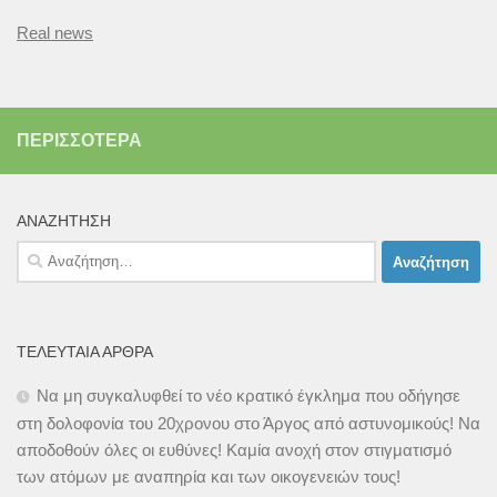
Real news
ΠΕΡΙΣΣΌΤΕΡΑ
ΑΝΑΖΉΤΗΣΗ
Αναζήτηση
για:
ΤΕΛΕΥΤΑΊΑ ΆΡΘΡΑ
Να μη συγκαλυφθεί το νέο κρατικό έγκλημα που οδήγησε
στη δολοφονία του 20χρονου στο Άργος από αστυνομικούς! Να
αποδοθούν όλες οι ευθύνες! Καμία ανοχή στον στιγματισμό
των ατόμων με αναπηρία και των οικογενειών τους!