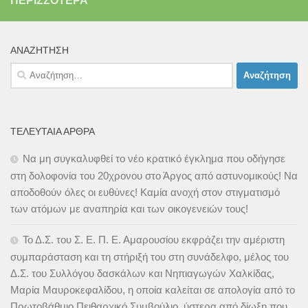
ΠΕΡΙΣΣΌΤΕΡΑ
ΑΝΑΖΉΤΗΣΗ
Αναζήτηση
για:
ΤΕΛΕΥΤΑΊΑ ΆΡΘΡΑ
Να μη συγκαλυφθεί το νέο κρατικό έγκλημα που οδήγησε
στη δολοφονία του 20χρονου στο Άργος από αστυνομικούς! Να
αποδοθούν όλες οι ευθύνες! Καμία ανοχή στον στιγματισμό
των ατόμων με αναπηρία και των οικογενειών τους!
Το Δ.Σ. του Σ. Ε. Π. Ε. Αμαρουσίου εκφράζει την αμέριστη
συμπαράσταση και τη στήριξή του στη συνάδελφο, μέλος του
Δ.Σ. του Συλλόγου δασκάλων και Νηπιαγωγών Χαλκίδας,
Μαρία Μαυροκεφαλίδου, η οποία καλείται σε απολογία από το
Πρωτοβάθμιο Πειθαρχικό Συμβούλιο, ύστερα από δίωξη που