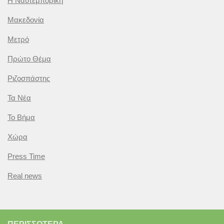
Η Ναυτεμπορική
Μακεδονία
Μετρό
Πρώτο Θέμα
Ριζοσπάστης
Τα Νέα
Το Βήμα
Χώρα
Press Time
Real news