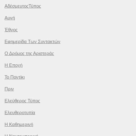
ΑδέσμευτοςΤύπος
Αυγή
Έθνος
Εφημερίδα Των Συντακτών
Ο Δρόμος της Αριστεράς
Η Εποχή
Το Ποντίκι
Πριν
Ελεύθερος Τύπος
Ελευθεροτυπία
Η Καθημερινή