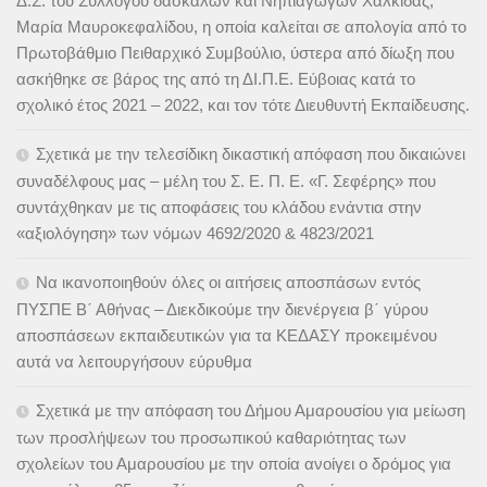
Δ.Σ. του Συλλόγου δασκάλων και Νηπιαγωγών Χαλκίδας,
Μαρία Μαυροκεφαλίδου, η οποία καλείται σε απολογία από το
Πρωτοβάθμιο Πειθαρχικό Συμβούλιο, ύστερα από δίωξη που
ασκήθηκε σε βάρος της από τη ΔΙ.Π.Ε. Εύβοιας κατά το
σχολικό έτος 2021 – 2022, και τον τότε Διευθυντή Εκπαίδευσης.
Σχετικά με την τελεσίδικη δικαστική απόφαση που δικαιώνει
συναδέλφους μας – μέλη του Σ. Ε. Π. Ε. «Γ. Σεφέρης» που
συντάχθηκαν με τις αποφάσεις του κλάδου ενάντια στην
«αξιολόγηση» των νόμων 4692/2020 & 4823/2021
Να ικανοποιηθούν όλες οι αιτήσεις αποσπάσων εντός
ΠΥΣΠΕ Β΄ Αθήνας – Διεκδικούμε την διενέργεια β΄ γύρου
αποσπάσεων εκπαιδευτικών για τα ΚΕΔΑΣΥ προκειμένου
αυτά να λειτουργήσουν εύρυθμα
Σχετικά με την απόφαση του Δήμου Αμαρουσίου για μείωση
των προσλήψεων του προσωπικού καθαριότητας των
σχολείων του Αμαρουσίου με την οποία ανοίγει ο δρόμος για