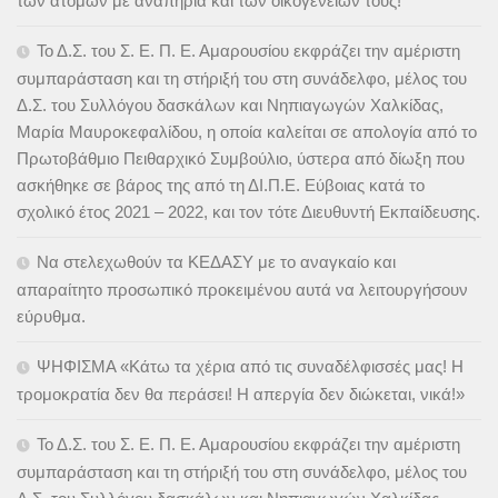
των ατόμων με αναπηρία και των οικογενειών τους!
Το Δ.Σ. του Σ. Ε. Π. Ε. Αμαρουσίου εκφράζει την αμέριστη
συμπαράσταση και τη στήριξή του στη συνάδελφο, μέλος του
Δ.Σ. του Συλλόγου δασκάλων και Νηπιαγωγών Χαλκίδας,
Μαρία Μαυροκεφαλίδου, η οποία καλείται σε απολογία από το
Πρωτοβάθμιο Πειθαρχικό Συμβούλιο, ύστερα από δίωξη που
ασκήθηκε σε βάρος της από τη ΔΙ.Π.Ε. Εύβοιας κατά το
σχολικό έτος 2021 – 2022, και τον τότε Διευθυντή Εκπαίδευσης.
Να στελεχωθούν τα ΚΕΔΑΣΥ με το αναγκαίο και
απαραίτητο προσωπικό προκειμένου αυτά να λειτουργήσουν
εύρυθμα.
ΨΗΦΙΣΜΑ «Κάτω τα χέρια από τις συναδέλφισσές μας! Η
τρομοκρατία δεν θα περάσει! Η απεργία δεν διώκεται, νικά!»
Το Δ.Σ. του Σ. Ε. Π. Ε. Αμαρουσίου εκφράζει την αμέριστη
συμπαράσταση και τη στήριξή του στη συνάδελφο, μέλος του