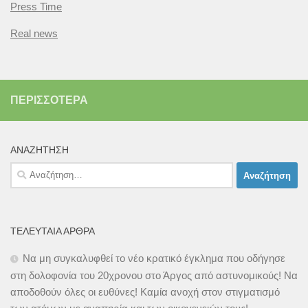
Press Time
Real news
ΠΕΡΙΣΣΌΤΕΡΑ
ΑΝΑΖΉΤΗΣΗ
Αναζήτηση
για:
ΤΕΛΕΥΤΑΊΑ ΆΡΘΡΑ
Να μη συγκαλυφθεί το νέο κρατικό έγκλημα που οδήγησε
στη δολοφονία του 20χρονου στο Άργος από αστυνομικούς! Να
αποδοθούν όλες οι ευθύνες! Καμία ανοχή στον στιγματισμό