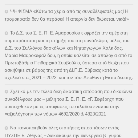
ΨΗΦΙΣΜΑ «Κάτω τα χέρια από τις συναδέλφισσές μας! Η
τρομοκρατία δεν θα περάσει! Η απεργία δεν διώκεται, νικά!»
Το Δ.Σ. του Σ. Ε. Π. Ε. Αμαρουσίου εκφράζει την αμέριστη
συμπαράσταση και τη στήριξή του στη συνάδελφο, μέλος του
Δ.Σ. του Συλλόγου δασκάλων και Νηπιαγωγών Χαλκίδας,
Μαρία Μαυροκεφαλίδου, η οποία καλείται σε απολογία από το
Πρωτοβάθμιο Πειθαρχικό Συμβούλιο, ύστερα από δίωξη που
ασκήθηκε σε βάρος της από τη ΔΙ.Π.Ε. Εύβοιας κατά το
σχολικό έτος 2021 – 2022, και τον τότε Διευθυντή Εκπαίδευσης.
Σχετικά με την τελεσίδικη δικαστική απόφαση που δικαιώνει
συναδέλφους μας – μέλη του Σ. Ε. Π. Ε. «Γ. Σεφέρης» που
συντάχθηκαν με τις αποφάσεις του κλάδου ενάντια στην
«αξιολόγηση» των νόμων 4692/2020 & 4823/2021
Να ικανοποιηθούν όλες οι αιτήσεις αποσπάσων εντός
ΠΥΣΠΕ Β΄ Αθήνας – Διεκδικούμε την διενέργεια β΄ γύρου