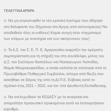
ΤΕΛΕΥΤΑΊΑ ΆΡΘΡΑ
Να μη συγκαλυφθεί το νέο κρατικό έγκλημα που οδήγησε
στη δολοφονία του 20χρονου στο Άργος από αστυνομικούς! Να
αποδοθούν όλες οι ευθύνες! Καμία ανοχή στον στιγματισμό
των ατόμων με αναπηρία και των οικογενειών τους!
Το Δ.Σ. του Σ. Ε. Π. Ε. Αμαρουσίου εκφράζει την αμέριστη
συμπαράσταση και τη στήριξή του στη συνάδελφο, μέλος του
Δ.Σ. του Συλλόγου δασκάλων και Νηπιαγωγών Χαλκίδας,
Μαρία Μαυροκεφαλίδου, η οποία καλείται σε απολογία από το
Πρωτοβάθμιο Πειθαρχικό Συμβούλιο, ύστερα από δίωξη που
ασκήθηκε σε βάρος της από τη ΔΙ.Π.Ε. Εύβοιας κατά το
σχολικό έτος 2021 – 2022, και τον τότε Διευθυντή Εκπαίδευσης.
Να στελεχωθούν τα ΚΕΔΑΣΥ με το αναγκαίο και
απαραίτητο προσωπικό προκειμένου αυτά να λειτουργήσουν
εύρυθμα.