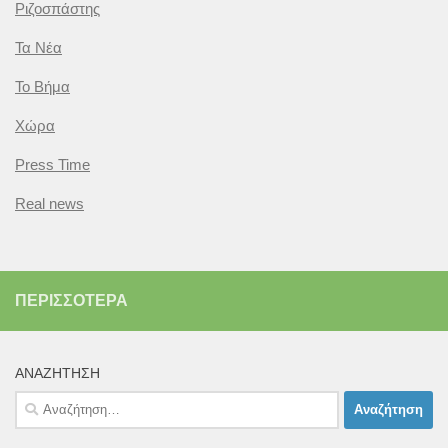
Ριζοσπάστης
Τα Νέα
Το Βήμα
Χώρα
Press Time
Real news
ΠΕΡΙΣΣΌΤΕΡΑ
ΑΝΑΖΉΤΗΣΗ
Αναζήτηση
για: