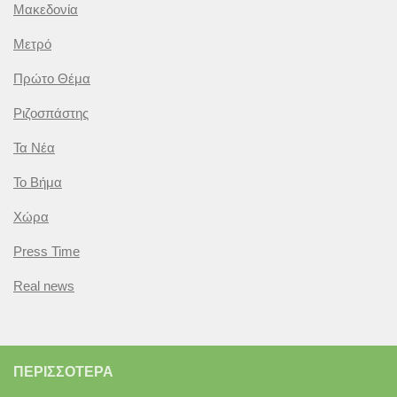
Μακεδονία
Μετρό
Πρώτο Θέμα
Ριζοσπάστης
Τα Νέα
Το Βήμα
Χώρα
Press Time
Real news
ΠΕΡΙΣΣΌΤΕΡΑ