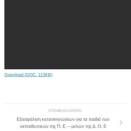
Download (DOC, 113KB)
ΕΠΌΜΕΝΟ ΆΡΘΡΟ
Εξασφάλιση κατασκηνώσεων για τα παιδιά των
εκπαιδευτικών της Π. Ε. – μελών της Δ. Ο. Ε