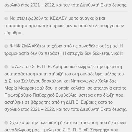
σχολικό έτος 2021 – 2022, και τον τότε Διευθυντή Εκπαίδευσης.
Να στελεχωθούν τα ΚΕΔΑΣΥ με το αναγκαίο και
απαραίτητο προσωπικό προκειμένου αυτά να λειτουργήσουν
εύρυθμα.
ΨΗΦΙΣΜΑ «Κάτω τα χέρια από τις συναδέλφισσές μας! Η
τρομοκρατία δεν θα περάσει! Η απεργία δεν διώκεται, νικά!»
Το Δ.Σ. του Σ. Ε. Π. Ε. Αμαρουσίου εκφράζει την αμέριστη
συμπαράσταση και τη στήριξή του στη συνάδελφο, μέλος του
Δ.Σ. του Συλλόγου δασκάλων και Νηπιαγωγών Χαλκίδας,
Μαρία Μαυροκεφαλίδου, η οποία καλείται σε απολογία από το
Πρωτοβάθμιο Πειθαρχικό Συμβούλιο, ύστερα από δίωξη που
ασκήθηκε σε βάρος της από τη ΔΙ.Π.Ε. Εύβοιας κατά το
σχολικό έτος 2021 – 2022, και τον τότε Διευθυντή Εκπαίδευσης.
Σχετικά με την τελεσίδικη δικαστική απόφαση που δικαιώνει
συναδέλφους μας – μέλη του Σ. Ε. Π. Ε. «Γ. Σεφέρης» που