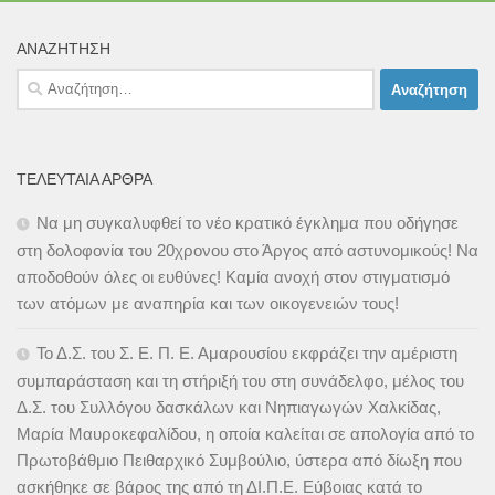
ΑΝΑΖΉΤΗΣΗ
Αναζήτηση
για:
ΤΕΛΕΥΤΑΊΑ ΆΡΘΡΑ
Να μη συγκαλυφθεί το νέο κρατικό έγκλημα που οδήγησε
στη δολοφονία του 20χρονου στο Άργος από αστυνομικούς! Να
αποδοθούν όλες οι ευθύνες! Καμία ανοχή στον στιγματισμό
των ατόμων με αναπηρία και των οικογενειών τους!
Το Δ.Σ. του Σ. Ε. Π. Ε. Αμαρουσίου εκφράζει την αμέριστη
συμπαράσταση και τη στήριξή του στη συνάδελφο, μέλος του
Δ.Σ. του Συλλόγου δασκάλων και Νηπιαγωγών Χαλκίδας,
Μαρία Μαυροκεφαλίδου, η οποία καλείται σε απολογία από το
Πρωτοβάθμιο Πειθαρχικό Συμβούλιο, ύστερα από δίωξη που
ασκήθηκε σε βάρος της από τη ΔΙ.Π.Ε. Εύβοιας κατά το