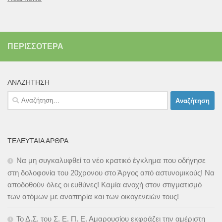
ΠΕΡΙΣΣΌΤΕΡΑ
ΑΝΑΖΉΤΗΣΗ
Αναζήτηση
για:
ΤΕΛΕΥΤΑΊΑ ΆΡΘΡΑ
Να μη συγκαλυφθεί το νέο κρατικό έγκλημα που οδήγησε
στη δολοφονία του 20χρονου στο Άργος από αστυνομικούς! Να
αποδοθούν όλες οι ευθύνες! Καμία ανοχή στον στιγματισμό
των ατόμων με αναπηρία και των οικογενειών τους!
Το Δ.Σ. του Σ. Ε. Π. Ε. Αμαρουσίου εκφράζει την αμέριστη