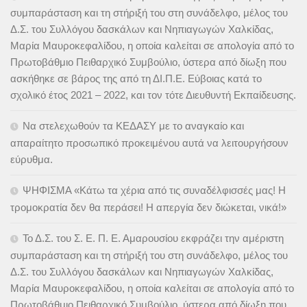
συμπαράσταση και τη στήριξή του στη συνάδελφο, μέλος του
Δ.Σ. του Συλλόγου δασκάλων και Νηπιαγωγών Χαλκίδας,
Μαρία Μαυροκεφαλίδου, η οποία καλείται σε απολογία από το
Πρωτοβάθμιο Πειθαρχικό Συμβούλιο, ύστερα από δίωξη που
ασκήθηκε σε βάρος της από τη ΔΙ.Π.Ε. Εύβοιας κατά το
σχολικό έτος 2021 – 2022, και τον τότε Διευθυντή Εκπαίδευσης.
Να στελεχωθούν τα ΚΕΔΑΣΥ με το αναγκαίο και
απαραίτητο προσωπικό προκειμένου αυτά να λειτουργήσουν
εύρυθμα.
ΨΗΦΙΣΜΑ «Κάτω τα χέρια από τις συναδέλφισσές μας! Η
τρομοκρατία δεν θα περάσει! Η απεργία δεν διώκεται, νικά!»
Το Δ.Σ. του Σ. Ε. Π. Ε. Αμαρουσίου εκφράζει την αμέριστη
συμπαράσταση και τη στήριξή του στη συνάδελφο, μέλος του
Δ.Σ. του Συλλόγου δασκάλων και Νηπιαγωγών Χαλκίδας,
Μαρία Μαυροκεφαλίδου, η οποία καλείται σε απολογία από το
Πρωτοβάθμιο Πειθαρχικό Συμβούλιο, ύστερα από δίωξη που