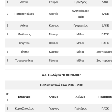
1
Λάττας
Σπύρος
Πρόεδρος
ΔΑΚΕ
Αντιπρόεδρος
2
Παπαδοπούλου
Αριστέα
ΔΑΚΕ
Ταμίας
3
Λιάκος
Κώστας
Γραμματέας
ΔΑΚΕ
4
Μπέλεσης
Γιάννης
Μέλος
ΠΑΣΚ
5
Χρήστου
Παύλος
Μέλος
ΠΑΣΚ
6
Πότσης
Κώστας
Μέλος
Συσπειρώσε
7
Τσουρουνάκης
Γιάννης
Μέλος
Συσπειρώσε
Δ.Σ. Συλλόγου “Ο ΠΕΡΙΚΛΗΣ”
Συνδικαλιστικό Έτος 2002 – 2003
α/
Επώνυμο
Όνομα
Αξίωμα
Παράταξη
α
1
Κυριαζόπουλος
Γιώργος
Πρόεδρος
ΠΑΣΚ