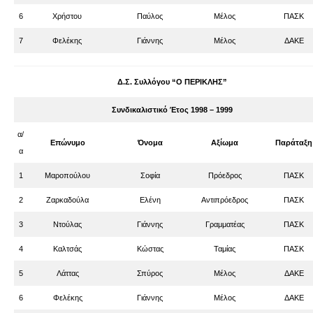
6
Χρήστου
Παύλος
Μέλος
ΠΑΣΚ
7
Φελέκης
Γιάννης
Μέλος
ΔΑΚΕ
Δ.Σ. Συλλόγου “Ο ΠΕΡΙΚΛΗΣ”
Συνδικαλιστικό Έτος 1998 – 1999
α/
Επώνυμο
Όνομα
Αξίωμα
Παράταξη
α
1
Μαροπούλου
Σοφία
Πρόεδρος
ΠΑΣΚ
2
Ζαρκαδούλα
Ελένη
Αντιπρόεδρος
ΠΑΣΚ
3
Ντούλας
Γιάννης
Γραμματέας
ΠΑΣΚ
4
Καλτσάς
Κώστας
Ταμίας
ΠΑΣΚ
5
Λάττας
Σπύρος
Μέλος
ΔΑΚΕ
6
Φελέκης
Γιάννης
Μέλος
ΔΑΚΕ