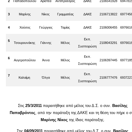
2
Παπαδοπούλου
Αριστέα
Αντιπρόεδρος
ΔΑΚΕ
2106541928
694781
3
Μαρίνης
Νίκος
Γραμματέας
ΔΑΚΕ
2106713822
697745
4
Χούσος
Γεώργιος
Ταμίας
ΔΑΚΕ
2106006455
697661
Εκπ.
5
Τσουρουνάκης
Γιάννης
Μέλος
2108043291
697661
Συσπειρώση
Εκπ.
6
Αυγεροπούλου
Άννα
Μέλος
2106397445
697718
Συσπειρώση
Εκπ.
7
Καλαίμη
Όλγα
Μέλος
2106777476
693722
Συσπειρώση
Στις
25/3/2011
παραιτήθηκε από μέλος του Δ.Σ. ο συν.
Βασίλης
Παπαβρόντος
, από την παράταξη της ΔΑΚΕ και τη θέση του πήρε ο σ
Μαρίνης Νίκος
της ίδιας παράταξης.
Στις
04/09/2011
παραιτήθηκε από μέλος του Δ.Σ. ο συν.
Βασίλης