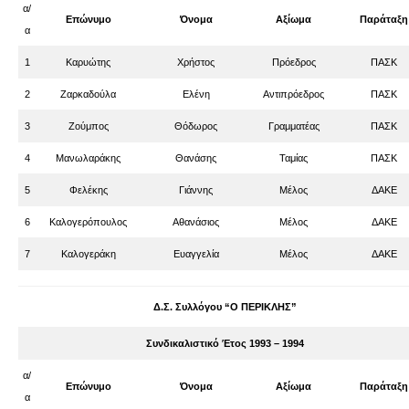
α/
Επώνυμο
Όνομα
Αξίωμα
Παράταξη
α
1
Καρυώτης
Χρήστος
Πρόεδρος
ΠΑΣΚ
2
Ζαρκαδούλα
Ελένη
Αντιπρόεδρος
ΠΑΣΚ
3
Ζούμπος
Θόδωρος
Γραμματέας
ΠΑΣΚ
4
Μανωλαράκης
Θανάσης
Ταμίας
ΠΑΣΚ
5
Φελέκης
Γιάννης
Μέλος
ΔΑΚΕ
6
Καλογερόπουλος
Αθανάσιος
Μέλος
ΔΑΚΕ
7
Καλογεράκη
Ευαγγελία
Μέλος
ΔΑΚΕ
Δ.Σ. Συλλόγου “Ο ΠΕΡΙΚΛΗΣ”
Συνδικαλιστικό Έτος 1993 – 1994
α/
Επώνυμο
Όνομα
Αξίωμα
Παράταξη
α