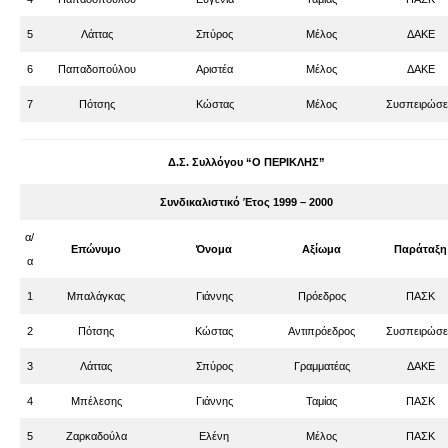
5
Λάττας
Σπύρος
Μέλος
ΔΑΚΕ
6
Παπαδοπούλου
Αριστέα
Μέλος
ΔΑΚΕ
7
Πότσης
Κώστας
Μέλος
Συσπειρώσε
Δ.Σ. Συλλόγου “Ο ΠΕΡΙΚΛΗΣ”
Συνδικαλιστικό Έτος 1999 – 2000
α/
Επώνυμο
Όνομα
Αξίωμα
Παράταξη
α
1
Μπαλάγκας
Γιάννης
Πρόεδρος
ΠΑΣΚ
2
Πότσης
Κώστας
Αντιπρόεδρος
Συσπειρώσε
3
Λάττας
Σπύρος
Γραμματέας
ΔΑΚΕ
4
Μπέλεσης
Γιάννης
Ταμίας
ΠΑΣΚ
5
Ζαρκαδούλα
Ελένη
Μέλος
ΠΑΣΚ