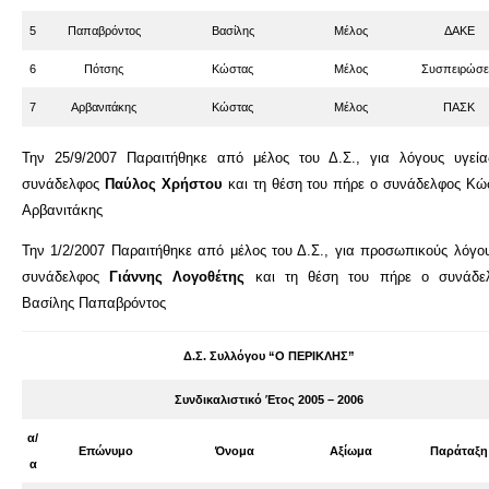
5
Παπαβρόντος
Βασίλης
Μέλος
ΔΑΚΕ
6
Πότσης
Κώστας
Μέλος
Συσπειρώσε
7
Αρβανιτάκης
Κώστας
Μέλος
ΠΑΣΚ
Την 25/9/2007 Παραιτήθηκε από μέλος του Δ.Σ., για λόγους υγεία
συνάδελφος
Παύλος Χρήστου
και τη θέση του πήρε ο συνάδελφος Κώ
Αρβανιτάκης
Την 1/2/2007 Παραιτήθηκε από μέλος του Δ.Σ., για προσωπικούς λόγου
συνάδελφος
Γιάννης Λογοθέτης
και τη θέση του πήρε ο συνάδε
Βασίλης Παπαβρόντος
Δ.Σ. Συλλόγου “Ο ΠΕΡΙΚΛΗΣ”
Συνδικαλιστικό Έτος 2005 – 2006
α/
Επώνυμο
Όνομα
Αξίωμα
Παράταξη
α