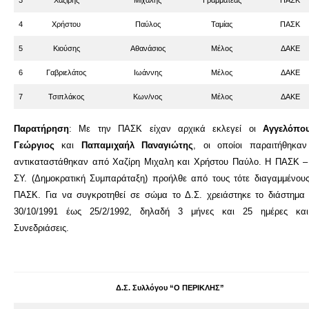
3
Χαζίρης
Μιχάλης
Γραμματέας
ΠΑΣΚ
4
Χρήστου
Παύλος
Ταμίας
ΠΑΣΚ
5
Κιούσης
Αθανάσιος
Μέλος
ΔΑΚΕ
6
Γαβριελάτος
Ιωάννης
Μέλος
ΔΑΚΕ
7
Τσιπλάκος
Κων/νος
Μέλος
ΔΑΚΕ
Παρατήρηση
: Με την ΠΑΣΚ είχαν αρχικά εκλεγεί οι
Αγγελόπο
Γεώργιος
και
Παπαμιχαήλ Παναγιώτης
, οι οποίοι παραιτήθηκαν
αντικαταστάθηκαν από Χαζίρη Μιχαλη και Χρήστου Παύλο. Η ΠΑΣΚ –
ΣΥ. (Δημοκρατική Συμπαράταξη) προήλθε από τους τότε διαγαμμένους
ΠΑΣΚ. Για να συγκροτηθεί σε σώμα το Δ.Σ. χρειάστηκε το διάστημα
30/10/1991 έως 25/2/1992, δηλαδή 3 μήνες και 25 ημέρες κα
Συνεδριάσεις.
Δ.Σ. Συλλόγου “Ο ΠΕΡΙΚΛΗΣ”