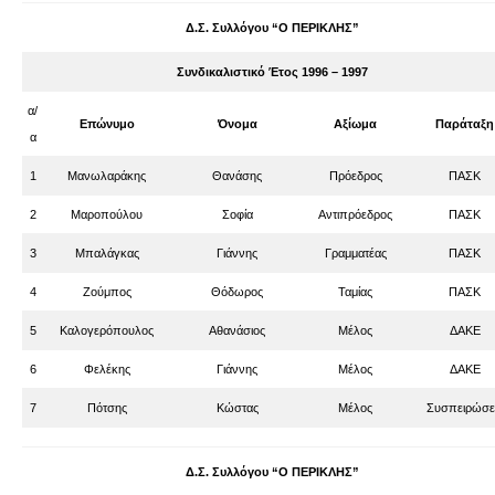
Δ.Σ. Συλλόγου “Ο ΠΕΡΙΚΛΗΣ”
Συνδικαλιστικό Έτος 1996 – 1997
α/
Επώνυμο
Όνομα
Αξίωμα
Παράταξη
α
1
Μανωλαράκης
Θανάσης
Πρόεδρος
ΠΑΣΚ
2
Μαροπούλου
Σοφία
Αντιπρόεδρος
ΠΑΣΚ
3
Μπαλάγκας
Γιάννης
Γραμματέας
ΠΑΣΚ
4
Ζούμπος
Θόδωρος
Ταμίας
ΠΑΣΚ
5
Καλογερόπουλος
Αθανάσιος
Μέλος
ΔΑΚΕ
6
Φελέκης
Γιάννης
Μέλος
ΔΑΚΕ
7
Πότσης
Κώστας
Μέλος
Συσπειρώσε
Δ.Σ. Συλλόγου “Ο ΠΕΡΙΚΛΗΣ”