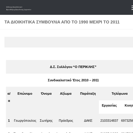
Skip to content
ΤΑ ΔΙΟΙΚΗΤΙΚΆ ΣΥΜΒΟΎΛΙΑ ΑΠΌ ΤΟ 1990 ΜΈΧΡΙ ΤΟ 2011
Δ.Σ. Συλλόγου “Ο ΠΕΡΙΚΛΗΣ”
Συνδικαλιστικό Έτος 2010 – 2011
α/
Επώνυμο
Όνομα
Αξίωμα
Παράταξη
Τηλέφωνα
α
Εργασίας
Κινη
1
Γεωργόπουλος
Σωτήρης
Πρόεδρος
ΔΑΚΕ
2103314837
697325