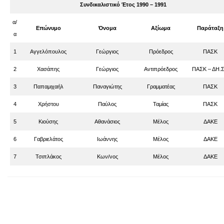
Συνδικαλιστικό Έτος 1990 – 1991
α/
Επώνυμο
Όνομα
Αξίωμα
Παράταξη
α
1
Αγγελόπουλος
Γεώργιος
Πρόεδρος
ΠΑΣΚ
2
Χασάπης
Γεώργιος
Αντιπρόεδρος
ΠΑΣΚ – ΔΗ.Σ
3
Παπαμιχαήλ
Παναγιώτης
Γραμματέας
ΠΑΣΚ
4
Χρήστου
Παύλος
Ταμίας
ΠΑΣΚ
5
Κιούσης
Αθανάσιος
Μέλος
ΔΑΚΕ
6
Γαβριελάτος
Ιωάννης
Μέλος
ΔΑΚΕ
7
Τσιπλάκος
Κων/νος
Μέλος
ΔΑΚΕ