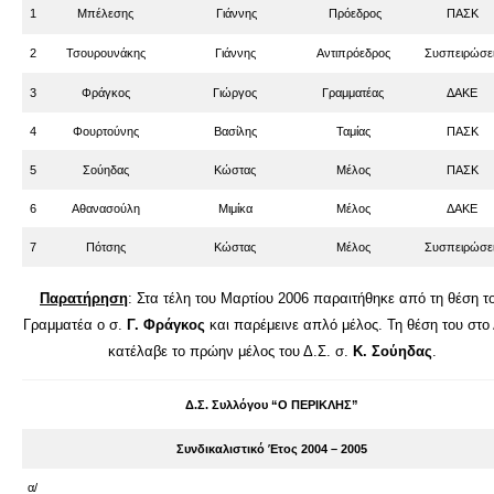
1
Μπέλεσης
Γιάννης
Πρόεδρος
ΠΑΣΚ
2
Τσουρουνάκης
Γιάννης
Αντιπρόεδρος
Συσπειρώσει
3
Φράγκος
Γιώργος
Γραμματέας
ΔΑΚΕ
4
Φουρτούνης
Βασίλης
Ταμίας
ΠΑΣΚ
5
Σούηδας
Κώστας
Μέλος
ΠΑΣΚ
6
Αθανασούλη
Μιμίκα
Μέλος
ΔΑΚΕ
7
Πότσης
Κώστας
Μέλος
Συσπειρώσει
Παρατήρηση
: Στα τέλη του Μαρτίου 2006 παραιτήθηκε από τη θέση τ
Γραμματέα ο σ.
Γ. Φράγκος
και παρέμεινε απλό μέλος. Τη θέση του στο 
κατέλαβε το πρώην μέλος του Δ.Σ. σ.
Κ. Σούηδας
.
Δ.Σ. Συλλόγου “Ο ΠΕΡΙΚΛΗΣ”
Συνδικαλιστικό Έτος 2004 – 2005
α/