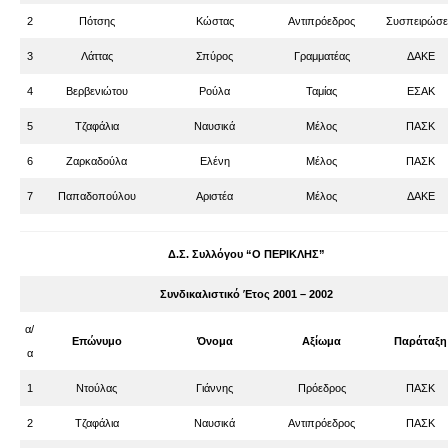
2
Πότσης
Κώστας
Αντιπρόεδρος
Συσπειρώσε
3
Λάττας
Σπύρος
Γραμματέας
ΔΑΚΕ
4
Βερβενιώτου
Ρούλα
Ταμίας
ΕΣΑΚ
5
Τζαφάλια
Ναυσικά
Μέλος
ΠΑΣΚ
6
Ζαρκαδούλα
Ελένη
Μέλος
ΠΑΣΚ
7
Παπαδοπούλου
Αριστέα
Μέλος
ΔΑΚΕ
Δ.Σ. Συλλόγου “Ο ΠΕΡΙΚΛΗΣ”
Συνδικαλιστικό Έτος 2001 – 2002
α/
Επώνυμο
Όνομα
Αξίωμα
Παράταξη
α
1
Ντούλας
Γιάννης
Πρόεδρος
ΠΑΣΚ
2
Τζαφάλια
Ναυσικά
Αντιπρόεδρος
ΠΑΣΚ