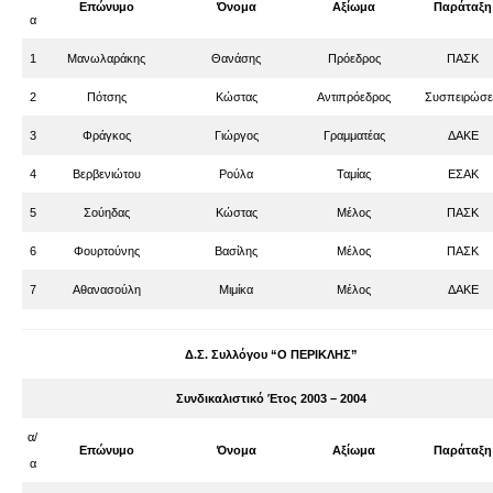
Επώνυμο
Όνομα
Αξίωμα
Παράταξη
α
1
Μανωλαράκης
Θανάσης
Πρόεδρος
ΠΑΣΚ
2
Πότσης
Κώστας
Αντιπρόεδρος
Συσπειρώσε
3
Φράγκος
Γιώργος
Γραμματέας
ΔΑΚΕ
4
Βερβενιώτου
Ρούλα
Ταμίας
ΕΣΑΚ
5
Σούηδας
Κώστας
Μέλος
ΠΑΣΚ
6
Φουρτούνης
Βασίλης
Μέλος
ΠΑΣΚ
7
Αθανασούλη
Μιμίκα
Μέλος
ΔΑΚΕ
Δ.Σ. Συλλόγου “Ο ΠΕΡΙΚΛΗΣ”
Συνδικαλιστικό Έτος 2003 – 2004
α/
Επώνυμο
Όνομα
Αξίωμα
Παράταξη
α