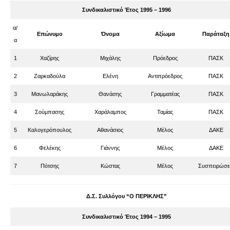
Συνδικαλιστικό Έτος 1995 – 1996
α/
Επώνυμο
Όνομα
Αξίωμα
Παράταξη
α
1
Χαζίρης
Μιχάλης
Πρόεδρος
ΠΑΣΚ
2
Ζαρκαδούλα
Ελένη
Αντιπρόεδρος
ΠΑΣΚ
3
Μανωλαράκης
Θανάσης
Γραμματέας
ΠΑΣΚ
4
Σούμπασης
Χαράλαμπος
Ταμίας
ΠΑΣΚ
5
Καλογερόπουλος
Αθανάσιος
Μέλος
ΔΑΚΕ
6
Φελέκης
Γιάννης
Μέλος
ΔΑΚΕ
7
Πότσης
Κώστας
Μέλος
Συσπειρώσε
Δ.Σ. Συλλόγου “Ο ΠΕΡΙΚΛΗΣ”
Συνδικαλιστικό Έτος 1994 – 1995