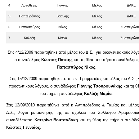
4
Λογοθέτης
Γιάννης
Μέλος
ΔΑΚΕ
5
Παπαβρόντος
Βασίλης
Μέλος
ΔΑΚΕ
6
Παπασπύρος
Νίκος
Μέλος
Συσπειρώσε
7
Κολόζη
Μαρία
Μέλος
Συσπειρώσε
Στις 4/12/2009 παραιτήθηκε από μέλος του Δ.Σ., για οικογενειακούς λόγ
ο συνάδελφος
Κώστας Πότσης
και τη θέση του πήρε ο συνάδελφος
Παπασπύρος Νίκος
.
Στις 15/12/2009 παραιτήθηκε από Γεν. Γραμματέας και μέλος του Δ.Σ., 
προσωπικούς λόγους, ο συνάδελφος
Γιάννης Τσουρουνάκης
και τη θ
του πήρε η συνάδελφος
Κολόζη Μαρία
.
Στις 12/09/2010 παραιτήθηκε από η Αντιπρόεδρος & Ταμίας και μέλος
Δ.Σ., λόγω μετακίνησής της σε σχολείο του Συλλόγου Αμαρουσίο
συναδέλφισσα
Κατερίνα Βουτσαδάκη
και τη θέση της πήρε ο συνάδε
Κώστας Γενναίος
.