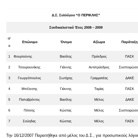
Δ.Σ. Συλλόγου “Ο ΠΕΡΙΚΛΗΣ”
Συνδικαλιστικό Έτος 2008 – 2009
α/
Επώνυμο
Όνομα
Αξίωμα
Παράταξη
α
1
Φουρτούνης
Βασίλης
Πρόεδρος
ΠΑΣΚ
2
Τσουρουνάκης
Γιάννης
Αντιπρόεδρος
Συσπειρώσε
3
Γεωργόπουλος
Σωτήρης
Γραμματέας
ΔΑΚΕ
4
Μπέλεσης
Γιάννης
Ταμίας
ΠΑΣΚ
5
Παπαβρόντος
Βασίλης
Μέλος
ΔΑΚΕ
6
Πότσης
Κώστας
Μέλος
Συσπειρώσε
7
Σούηδας
Κώστας
Μέλος
ΠΑΣΚ
Την 16/12/2007 Παραιτήθηκε από μέλος του Δ.Σ., για προσωπικούς λόγου