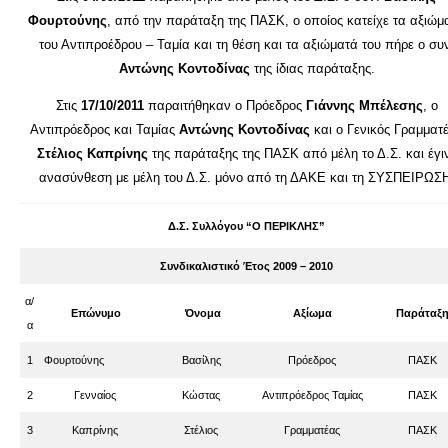
Φουρτούνης
, από την παράταξη της ΠΑΣΚ, ο οποίος κατείχε τα αξιώμ
του Αντιπροέδρου – Ταμία και τη θέση και τα αξιώματά του πήρε ο συ
Αντώνης Κοντοδίνας
της ίδιας παράταξης.
Στις
17/10/2011
παραιτήθηκαν ο Πρόεδρος
Γιάννης Μπέλεσης
, ο
Αντιπρόεδρος και Ταμίας
Αντώνης Κοντοδίνας
και ο Γενικός Γραμματ
Στέλιος Καπρίνης
της παράταξης της ΠΑΣΚ από μέλη το Δ.Σ. και έγι
ανασύνθεση με μέλη του Δ.Σ. μόνο από τη ΔΑΚΕ και τη ΣΥΣΠΕΙΡΩΣΗ
Δ.Σ. Συλλόγου “Ο ΠΕΡΙΚΛΗΣ”
Συνδικαλιστικό Έτος 2009 – 2010
α/
Επώνυμο
Όνομα
Αξίωμα
Παράταξ
α
1
Φουρτούνης
Βασίλης
Πρόεδρος
ΠΑΣΚ
2
Γενναίος
Κώστας
Αντιπρόεδρος Ταμίας
ΠΑΣΚ
3
Καπρίνης
Στέλιος
Γραμματέας
ΠΑΣΚ