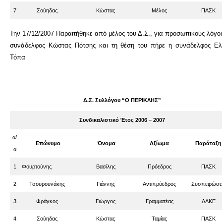
7
Σούηδας
Κώστας
Μέλος
ΠΑΣΚ
Την 17/12/2007 Παραιτήθηκε από μέλος του Δ.Σ., για προσωπικούς λόγου
συνάδελφος Κώστας Πότσης και τη θέση του πήρε η συνάδελφος Ελ
Τόπα
Δ.Σ. Συλλόγου “Ο ΠΕΡΙΚΛΗΣ”
Συνδικαλιστικό Έτος 2006 – 2007
α/
Επώνυμο
Όνομα
Αξίωμα
Παράταξη
α
1
Φουρτούνης
Βασίλης
Πρόεδρος
ΠΑΣΚ
2
Τσουρουνάκης
Γιάννης
Αντιπρόεδρος
Συσπειρώσε
3
Φράγκος
Γιώργος
Γραμματέας
ΔΑΚΕ
4
Σούηδας
Κώστας
Ταμίας
ΠΑΣΚ