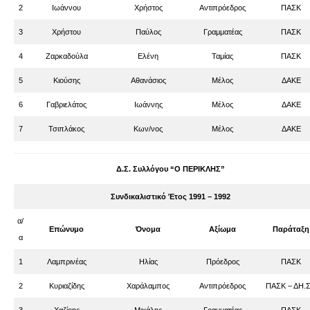
2
Ιωάννου
Χρήστος
Αντιπρόεδρος
ΠΑΣΚ
3
Χρήστου
Παύλος
Γραμματέας
ΠΑΣΚ
4
Ζαρκαδούλα
Ελένη
Ταμίας
ΠΑΣΚ
5
Κιούσης
Αθανάσιος
Μέλος
ΔΑΚΕ
6
Γαβριελάτος
Ιωάννης
Μέλος
ΔΑΚΕ
7
Τσιπλάκος
Κων/νος
Μέλος
ΔΑΚΕ
Δ.Σ. Συλλόγου “Ο ΠΕΡΙΚΛΗΣ”
Συνδικαλιστικό Έτος 1991 – 1992
α/
Επώνυμο
Όνομα
Αξίωμα
Παράταξη
α
1
Λαμπρινέας
Ηλίας
Πρόεδρος
ΠΑΣΚ
2
Κυριαζίδης
Χαράλαμπος
Αντιπρόεδρος
ΠΑΣΚ – ΔΗ.Σ