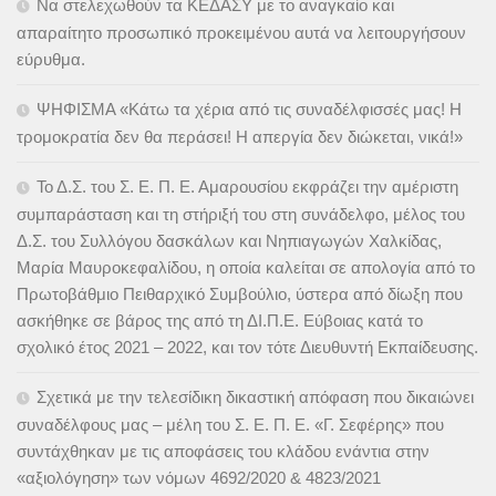
Να στελεχωθούν τα ΚΕΔΑΣΥ με το αναγκαίο και
απαραίτητο προσωπικό προκειμένου αυτά να λειτουργήσουν
εύρυθμα.
ΨΗΦΙΣΜΑ «Κάτω τα χέρια από τις συναδέλφισσές μας! Η
τρομοκρατία δεν θα περάσει! Η απεργία δεν διώκεται, νικά!»
Το Δ.Σ. του Σ. Ε. Π. Ε. Αμαρουσίου εκφράζει την αμέριστη
συμπαράσταση και τη στήριξή του στη συνάδελφο, μέλος του
Δ.Σ. του Συλλόγου δασκάλων και Νηπιαγωγών Χαλκίδας,
Μαρία Μαυροκεφαλίδου, η οποία καλείται σε απολογία από το
Πρωτοβάθμιο Πειθαρχικό Συμβούλιο, ύστερα από δίωξη που
ασκήθηκε σε βάρος της από τη ΔΙ.Π.Ε. Εύβοιας κατά το
σχολικό έτος 2021 – 2022, και τον τότε Διευθυντή Εκπαίδευσης.
Σχετικά με την τελεσίδικη δικαστική απόφαση που δικαιώνει
συναδέλφους μας – μέλη του Σ. Ε. Π. Ε. «Γ. Σεφέρης» που
συντάχθηκαν με τις αποφάσεις του κλάδου ενάντια στην
«αξιολόγηση» των νόμων 4692/2020 & 4823/2021