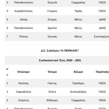
3
Παπαδοπούλου
Ευγενία
Γραμματέας
ΠΑΣΚ
4
Κυριαζόπουλος
Γιώργος
Ταμίας
ΠΑΣΚ
5
Λάττας
Σπύρος
Μέλος
ΔΑΚΕ
6
Παπαδοπούλου
Αριστέα
Μέλος
ΔΑΚΕ
7
Πότσης
Κώστας
Μέλος
Συσπειρώσε
Δ.Σ. Συλλόγου “Ο ΠΕΡΙΚΛΗΣ”
Συνδικαλιστικό Έτος 2000 – 2001
α/
Επώνυμο
Όνομα
Αξίωμα
Παράταξη
α
1
Ντούλας
Γιάννης
Πρόεδρος
ΠΑΣΚ
2
Ζαρκαδούλα
Ελένη
Αντιπρόεδρος
ΠΑΣΚ
3
Ζούμπος
Θόδωρος
Γραμματέας
ΠΑΣΚ
4
Παπαδοπούλου
Ευγενία
Ταμίας
ΠΑΣΚ