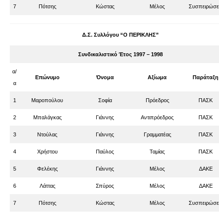
7
Πότσης
Κώστας
Μέλος
Συσπειρώσε
Δ.Σ. Συλλόγου “Ο ΠΕΡΙΚΛΗΣ”
Συνδικαλιστικό Έτος 1997 – 1998
α/
Επώνυμο
Όνομα
Αξίωμα
Παράταξη
α
1
Μαροπούλου
Σοφία
Πρόεδρος
ΠΑΣΚ
2
Μπαλάγκας
Γιάννης
Αντιπρόεδρος
ΠΑΣΚ
3
Ντούλας
Γιάννης
Γραμματέας
ΠΑΣΚ
4
Χρήστου
Παύλος
Ταμίας
ΠΑΣΚ
5
Φελέκης
Γιάννης
Μέλος
ΔΑΚΕ
6
Λάττας
Σπύρος
Μέλος
ΔΑΚΕ
7
Πότσης
Κώστας
Μέλος
Συσπειρώσε