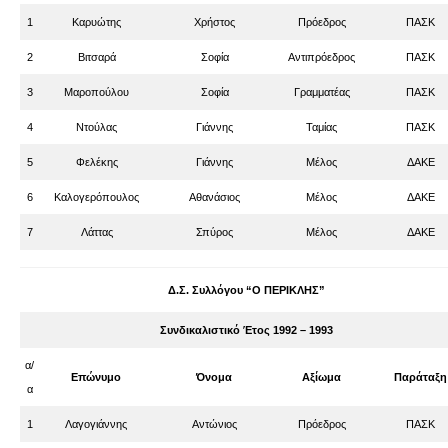
1
Καρυώτης
Χρήστος
Πρόεδρος
ΠΑΣΚ
2
Βιτσαρά
Σοφία
Αντιπρόεδρος
ΠΑΣΚ
3
Μαροπούλου
Σοφία
Γραμματέας
ΠΑΣΚ
4
Ντούλας
Γιάννης
Ταμίας
ΠΑΣΚ
5
Φελέκης
Γιάννης
Μέλος
ΔΑΚΕ
6
Καλογερόπουλος
Αθανάσιος
Μέλος
ΔΑΚΕ
7
Λάττας
Σπύρος
Μέλος
ΔΑΚΕ
Δ.Σ. Συλλόγου “Ο ΠΕΡΙΚΛΗΣ”
Συνδικαλιστικό Έτος 1992 – 1993
α/
Επώνυμο
Όνομα
Αξίωμα
Παράταξη
α
1
Λαγογιάννης
Αντώνιος
Πρόεδρος
ΠΑΣΚ