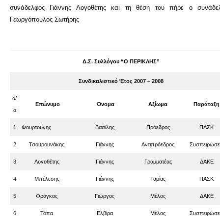
συνάδελφος Γιάννης Λογοθέτης και τη θέση του πήρε ο συνάδε
Γεωργόπουλος Σωτήρης
Δ.Σ. Συλλόγου “Ο ΠΕΡΙΚΛΗΣ”
Συνδικαλιστικό Έτος 2007 – 2008
α/
Επώνυμο
Όνομα
Αξίωμα
Παράταξη
α
1
Φουρτούνης
Βασίλης
Πρόεδρος
ΠΑΣΚ
2
Τσουρουνάκης
Γιάννης
Αντιπρόεδρος
Συσπειρώσε
3
Λογοθέτης
Γιάννης
Γραμματέας
ΔΑΚΕ
4
Μπέλεσης
Γιάννης
Ταμίας
ΠΑΣΚ
5
Φράγκος
Γιώργος
Μέλος
ΔΑΚΕ
6
Τόπα
Ελβίρα
Μέλος
Συσπειρώσε