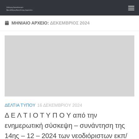
Skip to content
ΜΗΝΙΑΊΟ ΑΡΧΕΊΟ:
ΔΕΚΈΜΒΡΙΟΣ 2024
ΔΕΛΤΊΑ ΤΎΠΟΥ
16 ΔΕΚΕΜΒΡΊΟΥ 2024
Δ Ε Λ Τ Ι Ο Τ Υ Π Ο Υ από την
ενημερωτική σύσκεψη – συνάντηση της
14ης – 12 – 2024 των νεοδιόριστων εκπ/