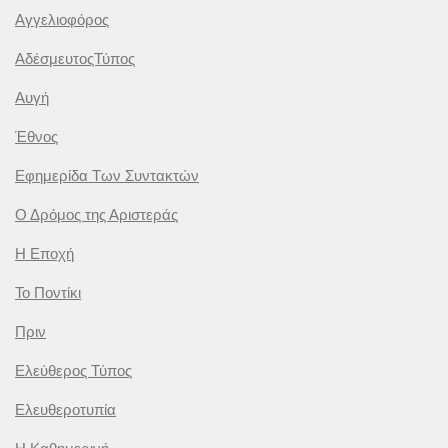
Αγγελιοφόρος
ΑδέσμευτοςΤύπος
Αυγή
Έθνος
Εφημερίδα Των Συντακτών
Ο Δρόμος της Αριστεράς
Η Εποχή
Το Ποντίκι
Πριν
Ελεύθερος Τύπος
Ελευθεροτυπία