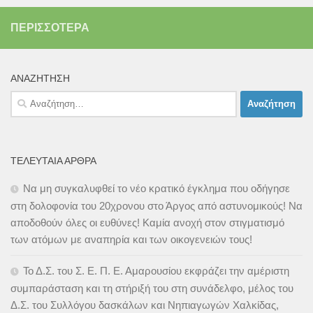
ΠΕΡΙΣΣΌΤΕΡΑ
ΑΝΑΖΉΤΗΣΗ
Αναζήτηση
για:
ΤΕΛΕΥΤΑΊΑ ΆΡΘΡΑ
Να μη συγκαλυφθεί το νέο κρατικό έγκλημα που οδήγησε
στη δολοφονία του 20χρονου στο Άργος από αστυνομικούς! Να
αποδοθούν όλες οι ευθύνες! Καμία ανοχή στον στιγματισμό
των ατόμων με αναπηρία και των οικογενειών τους!
Το Δ.Σ. του Σ. Ε. Π. Ε. Αμαρουσίου εκφράζει την αμέριστη
συμπαράσταση και τη στήριξή του στη συνάδελφο, μέλος του
Δ.Σ. του Συλλόγου δασκάλων και Νηπιαγωγών Χαλκίδας,