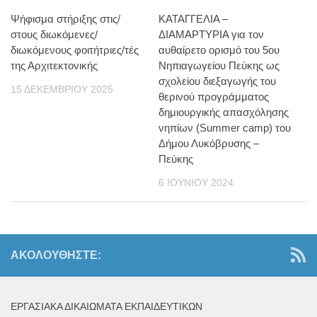
Ψήφισμα στήριξης στις/
ΚΑΤΑΓΓΕΛΙΑ –
στους διωκόμενες/
ΔΙΑΜΑΡΤΥΡΙΑ για τον
διωκόμενους φοιτήτριες/τές
αυθαίρετο ορισμό του 5ου
της Αρχιτεκτονικής
Νηπιαγωγείου Πεύκης ως
σχολείου διεξαγωγής του
15 ΔΕΚΕΜΒΡΊΟΥ 2025
θερινού προγράμματος
δημιουργικής απασχόλησης
νηπίων (Summer camp) του
Δήμου Λυκόβρυσης –
Πεύκης
6 ΙΟΥΝΊΟΥ 2024
ΑΚΟΛΟΥΘΉΣΤΕ:
ΕΡΓΑΣΙΑΚΆ ΔΙΚΑΙΏΜΑΤΑ ΕΚΠΑΙΔΕΥΤΙΚΏΝ