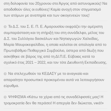
στη δολοφονία του 20χρονου στο Άργος από αστυνομικούς! Να
αποδοθούν όλες οι ευθύνες! Καμία ανοχή στον στιγματισμό
των ατόμων με αναπηρία και των οικογενειών τους!
Το Δ.Σ. του Σ. Ε. Π. Ε. Αμαρουσίου εκφράζει την αμέριστη
συμπαράσταση και τη στήριξή του στη συνάδελφο, μέλος του
Δ.Σ. του Συλλόγου δασκάλων και Νηπιαγωγών Χαλκίδας,
Μαρία Μαυροκεφαλίδου, η οποία καλείται σε απολογία από το
Πρωτοβάθμιο Πειθαρχικό Συμβούλιο, ύστερα από δίωξη που
ασκήθηκε σε βάρος της από τη ΔΙ.Π.Ε. Εύβοιας κατά το
σχολικό έτος 2021 – 2022, και τον τότε Διευθυντή Εκπαίδευσης.
Να στελεχωθούν τα ΚΕΔΑΣΥ με το αναγκαίο και
απαραίτητο προσωπικό προκειμένου αυτά να λειτουργήσουν
εύρυθμα.
ΨΗΦΙΣΜΑ «Κάτω τα χέρια από τις συναδέλφισσές μας! Η
τρομοκρατία δεν θα περάσει! Η απεργία δεν διώκεται, νικά!»