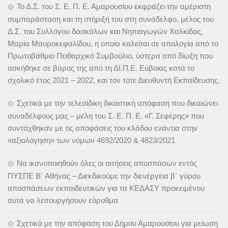
Το Δ.Σ. του Σ. Ε. Π. Ε. Αμαρουσίου εκφράζει την αμέριστη
συμπαράσταση και τη στήριξή του στη συνάδελφο, μέλος του
Δ.Σ. του Συλλόγου δασκάλων και Νηπιαγωγών Χαλκίδας,
Μαρία Μαυροκεφαλίδου, η οποία καλείται σε απολογία από το
Πρωτοβάθμιο Πειθαρχικό Συμβούλιο, ύστερα από δίωξη που
ασκήθηκε σε βάρος της από τη ΔΙ.Π.Ε. Εύβοιας κατά το
σχολικό έτος 2021 – 2022, και τον τότε Διευθυντή Εκπαίδευσης.
Σχετικά με την τελεσίδικη δικαστική απόφαση που δικαιώνει
συναδέλφους μας – μέλη του Σ. Ε. Π. Ε. «Γ. Σεφέρης» που
συντάχθηκαν με τις αποφάσεις του κλάδου ενάντια στην
«αξιολόγηση» των νόμων 4692/2020 & 4823/2021
Να ικανοποιηθούν όλες οι αιτήσεις αποσπάσων εντός
ΠΥΣΠΕ Β΄ Αθήνας – Διεκδικούμε την διενέργεια β΄ γύρου
αποσπάσεων εκπαιδευτικών για τα ΚΕΔΑΣΥ προκειμένου
αυτά να λειτουργήσουν εύρυθμα
Σχετικά με την απόφαση του Δήμου Αμαρουσίου για μείωση