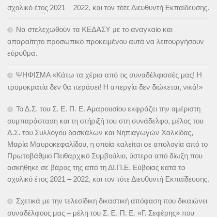
σχολικό έτος 2021 – 2022, και τον τότε Διευθυντή Εκπαίδευσης.
Να στελεχωθούν τα ΚΕΔΑΣΥ με το αναγκαίο και
απαραίτητο προσωπικό προκειμένου αυτά να λειτουργήσουν
εύρυθμα.
ΨΗΦΙΣΜΑ «Κάτω τα χέρια από τις συναδέλφισσές μας! Η
τρομοκρατία δεν θα περάσει! Η απεργία δεν διώκεται, νικά!»
Το Δ.Σ. του Σ. Ε. Π. Ε. Αμαρουσίου εκφράζει την αμέριστη
συμπαράσταση και τη στήριξή του στη συνάδελφο, μέλος του
Δ.Σ. του Συλλόγου δασκάλων και Νηπιαγωγών Χαλκίδας,
Μαρία Μαυροκεφαλίδου, η οποία καλείται σε απολογία από το
Πρωτοβάθμιο Πειθαρχικό Συμβούλιο, ύστερα από δίωξη που
ασκήθηκε σε βάρος της από τη ΔΙ.Π.Ε. Εύβοιας κατά το
σχολικό έτος 2021 – 2022, και τον τότε Διευθυντή Εκπαίδευσης.
Σχετικά με την τελεσίδικη δικαστική απόφαση που δικαιώνει
συναδέλφους μας – μέλη του Σ. Ε. Π. Ε. «Γ. Σεφέρης» που