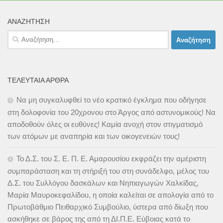
ΑΝΑΖΉΤΗΣΗ
Αναζήτηση
για:
ΤΕΛΕΥΤΑΊΑ ΆΡΘΡΑ
Να μη συγκαλυφθεί το νέο κρατικό έγκλημα που οδήγησε
στη δολοφονία του 20χρονου στο Άργος από αστυνομικούς! Να
αποδοθούν όλες οι ευθύνες! Καμία ανοχή στον στιγματισμό
των ατόμων με αναπηρία και των οικογενειών τους!
Το Δ.Σ. του Σ. Ε. Π. Ε. Αμαρουσίου εκφράζει την αμέριστη
συμπαράσταση και τη στήριξή του στη συνάδελφο, μέλος του
Δ.Σ. του Συλλόγου δασκάλων και Νηπιαγωγών Χαλκίδας,
Μαρία Μαυροκεφαλίδου, η οποία καλείται σε απολογία από το
Πρωτοβάθμιο Πειθαρχικό Συμβούλιο, ύστερα από δίωξη που
ασκήθηκε σε βάρος της από τη ΔΙ.Π.Ε. Εύβοιας κατά το