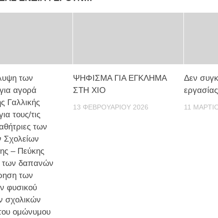
λυψη των
ΨΗΦΙΣΜΑ ΓΙΑ ΕΓΚΛΗΜΑ
Δεν συγκ
για αγορά
ΣΤΗ ΧΙΟ
εργασίας
ης Γαλλικής
13 ΦΕΒΡΟΥΑΡΊΟΥ 2026
11 ΜΑΡΤΊ
ια τους/τις
αθήτριες των
ν Σχολείων
ης – Πεύκης
ι των δαπανών
ρηση των
ν φυσικού
ν σχολικών
του ομώνυμου