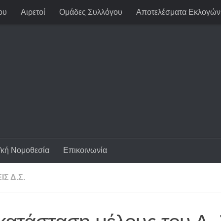
ου
Αιρετοί
Ομάδες Συλλόγου
Αποτελέσματα Εκλογών
/κή Νομοθεσία
Επικοινωνία
Σ Δ.Σ.