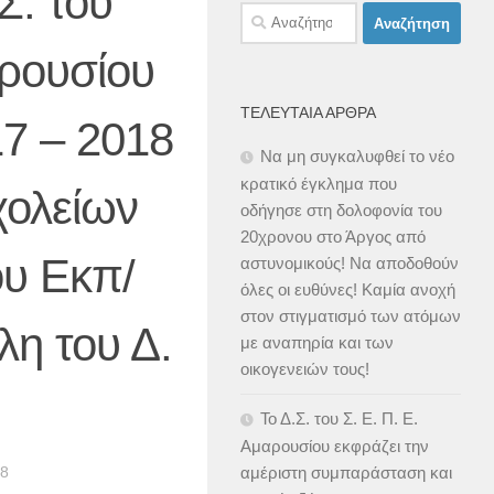
Σ. του
Αναζήτηση
για:
ρουσίου
ΤΕΛΕΥΤΑΊΑ ΆΡΘΡΑ
17 – 2018
Να μη συγκαλυφθεί το νέο
κρατικό έγκλημα που
χολείων
οδήγησε στη δολοφονία του
20χρονου στο Άργος από
ου Εκπ/
αστυνομικούς! Να αποδοθούν
όλες οι ευθύνες! Καμία ανοχή
στον στιγματισμό των ατόμων
λη του Δ.
με αναπηρία και των
οικογενειών τους!
Το Δ.Σ. του Σ. Ε. Π. Ε.
Αμαρουσίου εκφράζει την
8
αμέριστη συμπαράσταση και