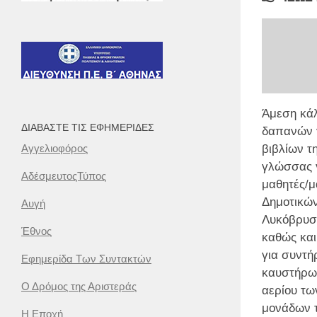
Άμεση κά
ΔΙΑΒΆΣΤΕ ΤΙΣ ΕΦΗΜΕΡΊΔΕΣ
δαπανών 
Αγγελιοφόρος
βιβλίων τ
γλώσσας γ
ΑδέσμευτοςΤύπος
μαθητές/μ
Δημοτικώ
Αυγή
Λυκόβρυσ
Έθνος
καθώς κα
για συντή
Εφημερίδα Των Συντακτών
καυστήρω
Ο Δρόμος της Αριστεράς
αερίου τω
μονάδων 
Η Εποχή