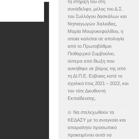
τη στήριξή του στη
συνάδελφο, μέλος του Δ.Σ.
του Συλλόγου δασκάλων και
Νηπιαγωγών Χαλκίδας,
Μαρία Μαυροκεφαλίδου, η
οποία καλείται σε απολογία
από το Πρωτοβάθμιο
Πειθαρχικό Συμβούλιο,
ύστερα από δίωξη που
ασκήθηκε σε βάρος της από
τη ΔΙ.Π.Ε. Εύβοιας κατά το
σχολικό έτος 2021 – 2022, και
τον τότε Διευθυντή
Εκπαίδευσης.
Να στελεχωθούν τα
ΚΕΔΑΣΥ με το αναγκαίο και
απαραίτητο προσωπικό
προκειμένου αυτά να