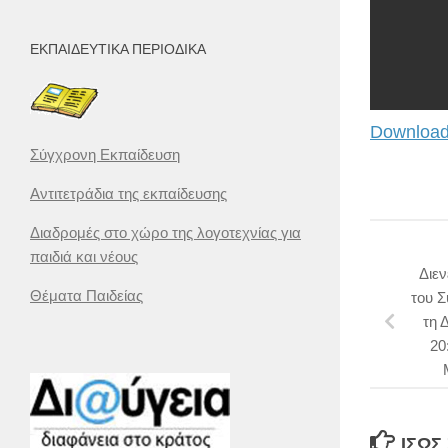
ΕΚΠΑΙΔΕΥΤΙΚΆ ΠΕΡΙΟΔΙΚΆ
Download
Σύγχρονη Εκπαίδευση
Αντιτετράδια της εκπαίδευσης
Διαδρομές στο χώρο της λογοτεχνίας για
παιδιά και νέους
Διε
Θέματα Παιδείας
του 
τη 
20
ΊΣΩΣ