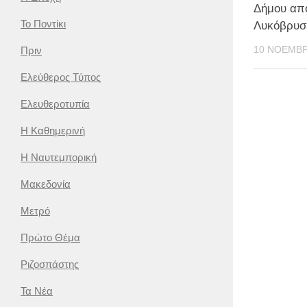
Δήμου απ
Το Ποντίκι
Λυκόβρυσ
10 ΝΟΕΜΒΡ
Πριν
Ελεύθερος Τύπος
Ελευθεροτυπία
Η Καθημερινή
Η Ναυτεμπορική
Μακεδονία
Μετρό
Πρώτο Θέμα
Ριζοσπάστης
Τα Νέα