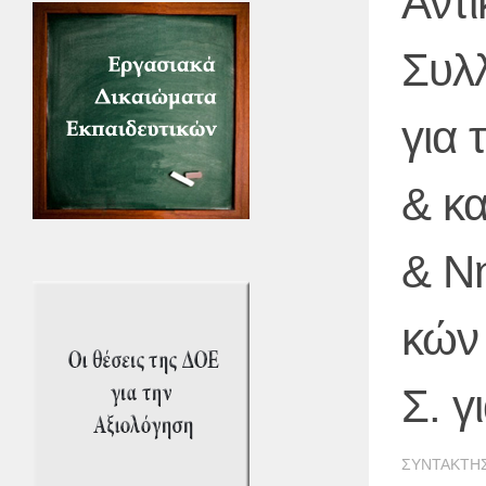
Αντι
Συλ
για 
& κ
& Ν
κών 
Σ. γ
ΣΥΝΤΆΚΤΗ