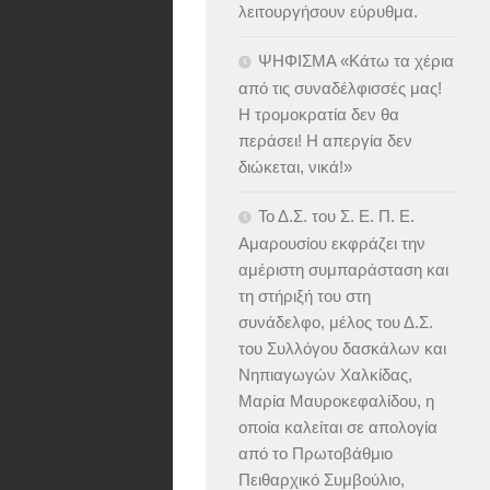
λειτουργήσουν εύρυθμα.
ΨΗΦΙΣΜΑ «Κάτω τα χέρια
από τις συναδέλφισσές μας!
Η τρομοκρατία δεν θα
περάσει! Η απεργία δεν
διώκεται, νικά!»
Το Δ.Σ. του Σ. Ε. Π. Ε.
Αμαρουσίου εκφράζει την
αμέριστη συμπαράσταση και
τη στήριξή του στη
συνάδελφο, μέλος του Δ.Σ.
του Συλλόγου δασκάλων και
Νηπιαγωγών Χαλκίδας,
Μαρία Μαυροκεφαλίδου, η
οποία καλείται σε απολογία
από το Πρωτοβάθμιο
Πειθαρχικό Συμβούλιο,