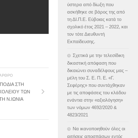
ύστερα από δίωξη που
ασκήθηκε σε βάρος της από
τη ΔΙ.Π.Ε. Εύβοιας κατά το
σχολικό έτος 2021 – 2022, και
τον τότε Διευθυντή
Εκπαίδευσης.
Σχετικά με την τελεσίδικη
δικαστική απόφαση που
δικαιώνει συναδέλφους μας –
 ΆΡΘΡΟ
μέλη του Σ. Ε. Π. Ε. «Γ.
ΜΠΟΔΙΑ ΣΤΗ
Σεφέρης» που συντάχθηκαν
ΣΧΟΛΕΙΟΥ ΤΩΝ
με τις αποφάσεις του κλάδου
Η Ν.ΙΩΝΙΑ
ενάντια στην «αξιολόγηση»
των νόμων 4692/2020 &
4823/2021
Να ικανοποιηθούν όλες οι
αιτήσεις αποσπάσων εντός