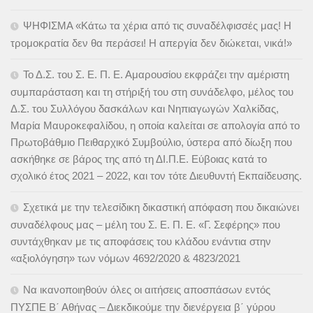
ΨΗΦΙΣΜΑ «Κάτω τα χέρια από τις συναδέλφισσές μας! Η
τρομοκρατία δεν θα περάσει! Η απεργία δεν διώκεται, νικά!»
Το Δ.Σ. του Σ. Ε. Π. Ε. Αμαρουσίου εκφράζει την αμέριστη
συμπαράσταση και τη στήριξή του στη συνάδελφο, μέλος του
Δ.Σ. του Συλλόγου δασκάλων και Νηπιαγωγών Χαλκίδας,
Μαρία Μαυροκεφαλίδου, η οποία καλείται σε απολογία από το
Πρωτοβάθμιο Πειθαρχικό Συμβούλιο, ύστερα από δίωξη που
ασκήθηκε σε βάρος της από τη ΔΙ.Π.Ε. Εύβοιας κατά το
σχολικό έτος 2021 – 2022, και τον τότε Διευθυντή Εκπαίδευσης.
Σχετικά με την τελεσίδικη δικαστική απόφαση που δικαιώνει
συναδέλφους μας – μέλη του Σ. Ε. Π. Ε. «Γ. Σεφέρης» που
συντάχθηκαν με τις αποφάσεις του κλάδου ενάντια στην
«αξιολόγηση» των νόμων 4692/2020 & 4823/2021
Να ικανοποιηθούν όλες οι αιτήσεις αποσπάσων εντός
ΠΥΣΠΕ Β΄ Αθήνας – Διεκδικούμε την διενέργεια β΄ γύρου