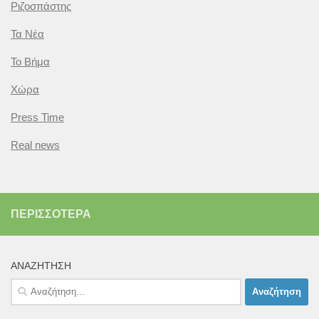
Ριζοσπάστης
Τα Νέα
Το Βήμα
Χώρα
Press Time
Real news
ΠΕΡΙΣΣΌΤΕΡΑ
ΑΝΑΖΉΤΗΣΗ
Αναζήτηση
για: