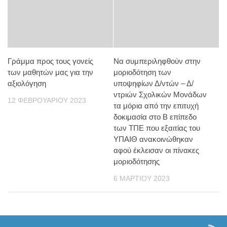
Γράμμα προς τους γονείς
Να συμπεριληφθούν στην
των μαθητών μας για την
μοριοδότηση των
αξιολόγηση
υποψηφίων Δ/ντών – Δ/
ντριών Σχολικών Μονάδων
12 ΦΕΒΡΟΥΑΡΊΟΥ 2023
τα μόρια από την επιτυχή
δοκιμασία στο Β επίπεδο
των ΤΠΕ που εξαιτίας του
ΥΠΑΙΘ ανακοινώθηκαν
αφού έκλεισαν οι πίνακες
μοριοδότησης
6 ΜΑΡΤΊΟΥ 2023