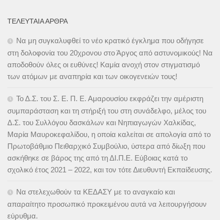
ΤΕΛΕΥΤΑΊΑ ΆΡΘΡΑ
Να μη συγκαλυφθεί το νέο κρατικό έγκλημα που οδήγησε
στη δολοφονία του 20χρονου στο Άργος από αστυνομικούς! Να
αποδοθούν όλες οι ευθύνες! Καμία ανοχή στον στιγματισμό
των ατόμων με αναπηρία και των οικογενειών τους!
Το Δ.Σ. του Σ. Ε. Π. Ε. Αμαρουσίου εκφράζει την αμέριστη
συμπαράσταση και τη στήριξή του στη συνάδελφο, μέλος του
Δ.Σ. του Συλλόγου δασκάλων και Νηπιαγωγών Χαλκίδας,
Μαρία Μαυροκεφαλίδου, η οποία καλείται σε απολογία από το
Πρωτοβάθμιο Πειθαρχικό Συμβούλιο, ύστερα από δίωξη που
ασκήθηκε σε βάρος της από τη ΔΙ.Π.Ε. Εύβοιας κατά το
σχολικό έτος 2021 – 2022, και τον τότε Διευθυντή Εκπαίδευσης.
Να στελεχωθούν τα ΚΕΔΑΣΥ με το αναγκαίο και
απαραίτητο προσωπικό προκειμένου αυτά να λειτουργήσουν
εύρυθμα.