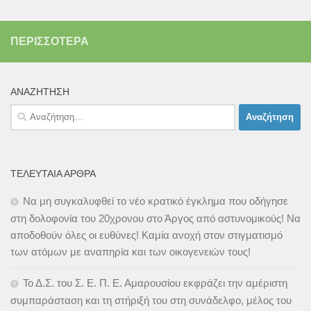
ΠΕΡΙΣΣΌΤΕΡΑ
ΑΝΑΖΉΤΗΣΗ
Αναζήτηση
για:
ΤΕΛΕΥΤΑΊΑ ΆΡΘΡΑ
Να μη συγκαλυφθεί το νέο κρατικό έγκλημα που οδήγησε
στη δολοφονία του 20χρονου στο Άργος από αστυνομικούς! Να
αποδοθούν όλες οι ευθύνες! Καμία ανοχή στον στιγματισμό
των ατόμων με αναπηρία και των οικογενειών τους!
Το Δ.Σ. του Σ. Ε. Π. Ε. Αμαρουσίου εκφράζει την αμέριστη
συμπαράσταση και τη στήριξή του στη συνάδελφο, μέλος του