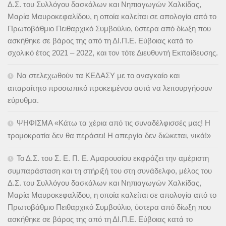
Δ.Σ. του Συλλόγου δασκάλων και Νηπιαγωγών Χαλκίδας,
Μαρία Μαυροκεφαλίδου, η οποία καλείται σε απολογία από το
Πρωτοβάθμιο Πειθαρχικό Συμβούλιο, ύστερα από δίωξη που
ασκήθηκε σε βάρος της από τη ΔΙ.Π.Ε. Εύβοιας κατά το
σχολικό έτος 2021 – 2022, και τον τότε Διευθυντή Εκπαίδευσης.
Να στελεχωθούν τα ΚΕΔΑΣΥ με το αναγκαίο και
απαραίτητο προσωπικό προκειμένου αυτά να λειτουργήσουν
εύρυθμα.
ΨΗΦΙΣΜΑ «Κάτω τα χέρια από τις συναδέλφισσές μας! Η
τρομοκρατία δεν θα περάσει! Η απεργία δεν διώκεται, νικά!»
Το Δ.Σ. του Σ. Ε. Π. Ε. Αμαρουσίου εκφράζει την αμέριστη
συμπαράσταση και τη στήριξή του στη συνάδελφο, μέλος του
Δ.Σ. του Συλλόγου δασκάλων και Νηπιαγωγών Χαλκίδας,
Μαρία Μαυροκεφαλίδου, η οποία καλείται σε απολογία από το
Πρωτοβάθμιο Πειθαρχικό Συμβούλιο, ύστερα από δίωξη που
ασκήθηκε σε βάρος της από τη ΔΙ.Π.Ε. Εύβοιας κατά το