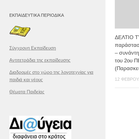
ΕΚΠΑΙΔΕΥΤΙΚΆ ΠΕΡΙΟΔΙΚΆ
ΔΕΛΤΙΟ Τ
παράστασ
Σύγχρονη Εκπαίδευση
– συνάντη
Αντιτετράδια της εκπαίδευσης
του 2ου Π
(Παρασκευ
Διαδρομές στο χώρο της λογοτεχνίας για
12 ΦΕΒΡΟΥ
παιδιά και νέους
Θέματα Παιδείας