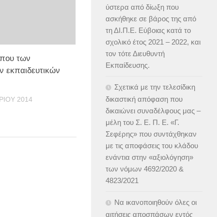
ύστερα από δίωξη που
ασκήθηκε σε βάρος της από
τη ΔΙ.Π.Ε. Εύβοιας κατά το
σχολικό έτος 2021 – 2022, και
τον τότε Διευθυντή
ύπου των
Εκπαίδευσης.
ν εκπαιδευτικών
Σχετικά με την τελεσίδικη
δικαστική απόφαση που
ΡΊΟΥ 2014
δικαιώνει συναδέλφους μας –
μέλη του Σ. Ε. Π. Ε. «Γ.
Σεφέρης» που συντάχθηκαν
με τις αποφάσεις του κλάδου
ενάντια στην «αξιολόγηση»
των νόμων 4692/2020 &
4823/2021
Να ικανοποιηθούν όλες οι
αιτήσεις αποσπάσων εντός