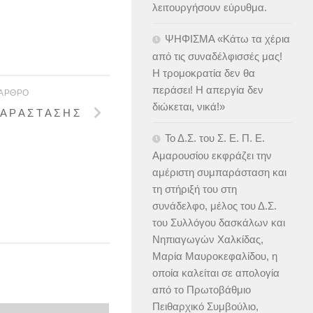
λειτουργήσουν εύρυθμα.
ΨΗΦΙΣΜΑ «Κάτω τα χέρια
από τις συναδέλφισσές μας!
Η τρομοκρατία δεν θα
περάσει! Η απεργία δεν
 ΆΡΘΡΟ
διώκεται, νικά!»
Α Ρ Α Σ Τ Α Σ Η Σ
Το Δ.Σ. του Σ. Ε. Π. Ε.
Αμαρουσίου εκφράζει την
αμέριστη συμπαράσταση και
τη στήριξή του στη
συνάδελφο, μέλος του Δ.Σ.
του Συλλόγου δασκάλων και
Νηπιαγωγών Χαλκίδας,
Μαρία Μαυροκεφαλίδου, η
οποία καλείται σε απολογία
από το Πρωτοβάθμιο
Πειθαρχικό Συμβούλιο,