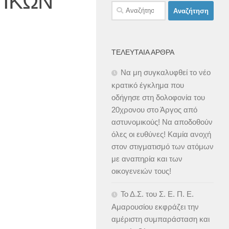
ΤΙΚΩΝ
Αναζήτηση
για:
ΤΕΛΕΥΤΑΊΑ ΆΡΘΡΑ
Να μη συγκαλυφθεί το νέο
κρατικό έγκλημα που
οδήγησε στη δολοφονία του
20χρονου στο Άργος από
αστυνομικούς! Να αποδοθούν
όλες οι ευθύνες! Καμία ανοχή
στον στιγματισμό των ατόμων
με αναπηρία και των
οικογενειών τους!
Το Δ.Σ. του Σ. Ε. Π. Ε.
Αμαρουσίου εκφράζει την
αμέριστη συμπαράσταση και