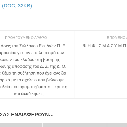
 (DOC, 32KB)
ΠΡΟΗΓΟΎΜΕΝΟ ΆΡΘΡΟ
ΕΠΌΜΕΝΟ
άσεις του Συλλόγου Εκπ/κών Π. Ε.
Ψ Η Φ Ι Σ Μ Α Σ Υ Μ Π 
ρουσίου για τον εμπλουτισμό των
έσεων του κλάδου στη βάση της
ωνης απόφασης του Δ. Σ. της Δ. Ο.
ε θέμα τη συζήτηση που έχει ανοίξει
ρικά με το σχολείο που βιώνουμε –
χολείο που οραματιζόμαστε – κριτική
και διεκδικήσεις
 ΣΑΣ ΕΝΔΙΑΦΈΡΟΥΝ…