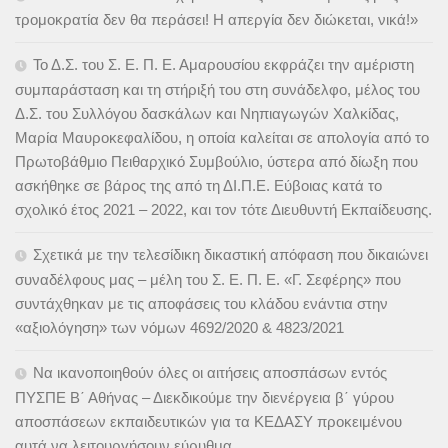
τρομοκρατία δεν θα περάσει! Η απεργία δεν διώκεται, νικά!»
Το Δ.Σ. του Σ. Ε. Π. Ε. Αμαρουσίου εκφράζει την αμέριστη
συμπαράσταση και τη στήριξή του στη συνάδελφο, μέλος του
Δ.Σ. του Συλλόγου δασκάλων και Νηπιαγωγών Χαλκίδας,
Μαρία Μαυροκεφαλίδου, η οποία καλείται σε απολογία από το
Πρωτοβάθμιο Πειθαρχικό Συμβούλιο, ύστερα από δίωξη που
ασκήθηκε σε βάρος της από τη ΔΙ.Π.Ε. Εύβοιας κατά το
σχολικό έτος 2021 – 2022, και τον τότε Διευθυντή Εκπαίδευσης.
Σχετικά με την τελεσίδικη δικαστική απόφαση που δικαιώνει
συναδέλφους μας – μέλη του Σ. Ε. Π. Ε. «Γ. Σεφέρης» που
συντάχθηκαν με τις αποφάσεις του κλάδου ενάντια στην
«αξιολόγηση» των νόμων 4692/2020 & 4823/2021
Να ικανοποιηθούν όλες οι αιτήσεις αποσπάσων εντός
ΠΥΣΠΕ Β΄ Αθήνας – Διεκδικούμε την διενέργεια β΄ γύρου
αποσπάσεων εκπαιδευτικών για τα ΚΕΔΑΣΥ προκειμένου
αυτά να λειτουργήσουν εύρυθμα