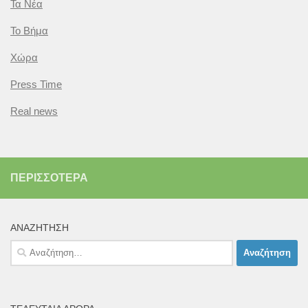
Τα Νέα
Το Βήμα
Χώρα
Press Time
Real news
ΠΕΡΙΣΣΌΤΕΡΑ
ΑΝΑΖΉΤΗΣΗ
Αναζήτηση
για: