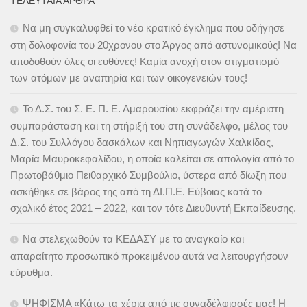
ΤΕΛΕΥΤΑΊΑ ΆΡΘΡΑ
Να μη συγκαλυφθεί το νέο κρατικό έγκλημα που οδήγησε
στη δολοφονία του 20χρονου στο Άργος από αστυνομικούς! Να
αποδοθούν όλες οι ευθύνες! Καμία ανοχή στον στιγματισμό
των ατόμων με αναπηρία και των οικογενειών τους!
Το Δ.Σ. του Σ. Ε. Π. Ε. Αμαρουσίου εκφράζει την αμέριστη
συμπαράσταση και τη στήριξή του στη συνάδελφο, μέλος του
Δ.Σ. του Συλλόγου δασκάλων και Νηπιαγωγών Χαλκίδας,
Μαρία Μαυροκεφαλίδου, η οποία καλείται σε απολογία από το
Πρωτοβάθμιο Πειθαρχικό Συμβούλιο, ύστερα από δίωξη που
ασκήθηκε σε βάρος της από τη ΔΙ.Π.Ε. Εύβοιας κατά το
σχολικό έτος 2021 – 2022, και τον τότε Διευθυντή Εκπαίδευσης.
Να στελεχωθούν τα ΚΕΔΑΣΥ με το αναγκαίο και
απαραίτητο προσωπικό προκειμένου αυτά να λειτουργήσουν
εύρυθμα.
ΨΗΦΙΣΜΑ «Κάτω τα χέρια από τις συναδέλφισσές μας! Η