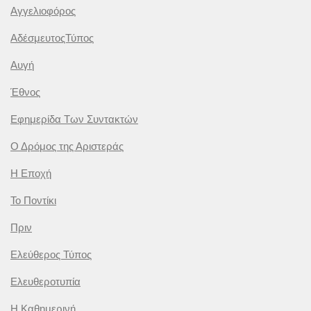
Αγγελιοφόρος
ΑδέσμευτοςΤύπος
Αυγή
Έθνος
Εφημερίδα Των Συντακτών
Ο Δρόμος της Αριστεράς
Η Εποχή
Το Ποντίκι
Πριν
Ελεύθερος Τύπος
Ελευθεροτυπία
Η Καθημερινή