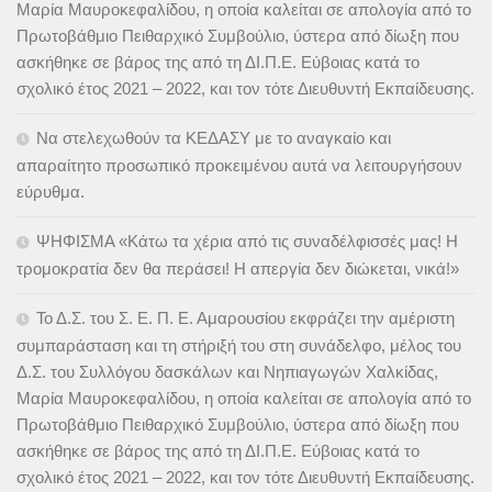
Μαρία Μαυροκεφαλίδου, η οποία καλείται σε απολογία από το
Πρωτοβάθμιο Πειθαρχικό Συμβούλιο, ύστερα από δίωξη που
ασκήθηκε σε βάρος της από τη ΔΙ.Π.Ε. Εύβοιας κατά το
σχολικό έτος 2021 – 2022, και τον τότε Διευθυντή Εκπαίδευσης.
Να στελεχωθούν τα ΚΕΔΑΣΥ με το αναγκαίο και
απαραίτητο προσωπικό προκειμένου αυτά να λειτουργήσουν
εύρυθμα.
ΨΗΦΙΣΜΑ «Κάτω τα χέρια από τις συναδέλφισσές μας! Η
τρομοκρατία δεν θα περάσει! Η απεργία δεν διώκεται, νικά!»
Το Δ.Σ. του Σ. Ε. Π. Ε. Αμαρουσίου εκφράζει την αμέριστη
συμπαράσταση και τη στήριξή του στη συνάδελφο, μέλος του
Δ.Σ. του Συλλόγου δασκάλων και Νηπιαγωγών Χαλκίδας,
Μαρία Μαυροκεφαλίδου, η οποία καλείται σε απολογία από το
Πρωτοβάθμιο Πειθαρχικό Συμβούλιο, ύστερα από δίωξη που
ασκήθηκε σε βάρος της από τη ΔΙ.Π.Ε. Εύβοιας κατά το
σχολικό έτος 2021 – 2022, και τον τότε Διευθυντή Εκπαίδευσης.