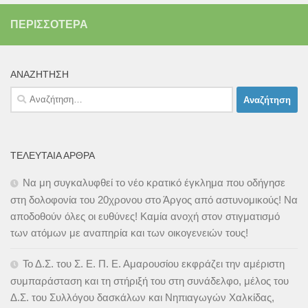
ΠΕΡΙΣΣΌΤΕΡΑ
ΑΝΑΖΉΤΗΣΗ
Αναζήτηση
για:
ΤΕΛΕΥΤΑΊΑ ΆΡΘΡΑ
Να μη συγκαλυφθεί το νέο κρατικό έγκλημα που οδήγησε
στη δολοφονία του 20χρονου στο Άργος από αστυνομικούς! Να
αποδοθούν όλες οι ευθύνες! Καμία ανοχή στον στιγματισμό
των ατόμων με αναπηρία και των οικογενειών τους!
Το Δ.Σ. του Σ. Ε. Π. Ε. Αμαρουσίου εκφράζει την αμέριστη
συμπαράσταση και τη στήριξή του στη συνάδελφο, μέλος του
Δ.Σ. του Συλλόγου δασκάλων και Νηπιαγωγών Χαλκίδας,