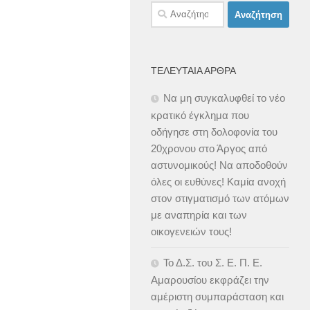
Αναζήτηση
για:
ΤΕΛΕΥΤΑΊΑ ΆΡΘΡΑ
Να μη συγκαλυφθεί το νέο
κρατικό έγκλημα που
οδήγησε στη δολοφονία του
20χρονου στο Άργος από
αστυνομικούς! Να αποδοθούν
όλες οι ευθύνες! Καμία ανοχή
στον στιγματισμό των ατόμων
με αναπηρία και των
οικογενειών τους!
Το Δ.Σ. του Σ. Ε. Π. Ε.
Αμαρουσίου εκφράζει την
αμέριστη συμπαράσταση και