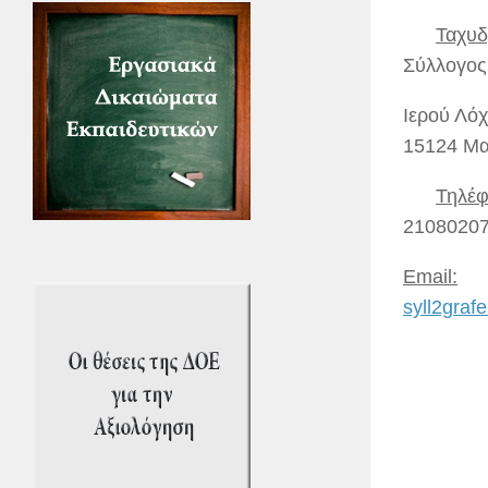
Ταχυδ
Σύλλογος
Ιερού Λόχ
15124 Μα
Τηλέφ
2108020
Email:
syll2gra