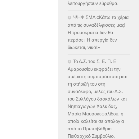
λειτουργήσουν εύρυθμα.
ΨΗΦΙΣΜΑ «Κάτω τα χέρια
από τις συναδέλφισσές μας!
Η τρομοκρατία δεν θα
περάσει! Η απεργία δεν
διώκεται, νικά!»
Το Δ.Σ. του Σ. Ε. Π. Ε.
Αμαρουσίου εκφράζει την
αμέριστη συμπαράσταση και
τη στήριξή του στη
συνάδελφο, μέλος του Δ.Σ.
του Συλλόγου δασκάλων και
Νηπιαγωγών Χαλκίδας,
Μαρία Μαυροκεφαλίδου, η
οποία καλείται σε απολογία
από το Πρωτοβάθμιο
Πειθαρχικό Συμβούλιο,