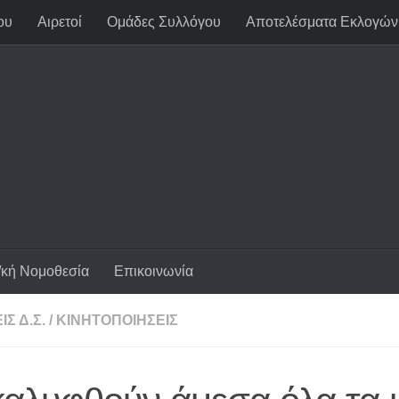
ου
Αιρετοί
Ομάδες Συλλόγου
Αποτελέσματα Εκλογών
/κή Νομοθεσία
Επικοινωνία
Σ Δ.Σ.
/
ΚΙΝΗΤΟΠΟΙΉΣΕΙΣ