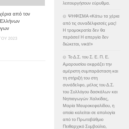
λειτουργήσουν εύρυθμα.
χέρια από τον
ΨΗΦΙΣΜΑ «Κάτω τα χέρια
 Ελλήνων
από τις συναδέλφισσές μας!
όγων
Η τρομοκρατία δεν θα
περάσει! Η απεργία δεν
ΤΟΥ 2023
διώκεται, νικά!»
Το Δ.Σ. του Σ. Ε. Π. Ε.
Αμαρουσίου εκφράζει την
αμέριστη συμπαράσταση και
τη στήριξή του στη
συνάδελφο, μέλος του Δ.Σ.
του Συλλόγου δασκάλων και
Νηπιαγωγών Χαλκίδας,
Μαρία Μαυροκεφαλίδου, η
οποία καλείται σε απολογία
από το Πρωτοβάθμιο
Πειθαρχικό Συμβούλιο,