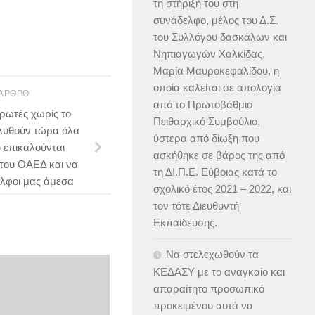
τη στήριξή του στη
συνάδελφο, μέλος του Δ.Σ.
του Συλλόγου δασκάλων και
Νηπιαγωγών Χαλκίδας,
Μαρία Μαυροκεφαλίδου, η
οποία καλείται σε απολογία
 ΆΡΘΡΟ
από το Πρωτοβάθμιο
ρωτές χωρίς το
Πειθαρχικό Συμβούλιο,
 λυθούν τώρα όλα
ύστερα από δίωξη που
 επικαλούνται
ασκήθηκε σε βάρος της από
του ΟΑΕΔ και να
τη ΔΙ.Π.Ε. Εύβοιας κατά το
λφοι μας άμεσα
σχολικό έτος 2021 – 2022, και
τον τότε Διευθυντή
Εκπαίδευσης.
Να στελεχωθούν τα
ΚΕΔΑΣΥ με το αναγκαίο και
απαραίτητο προσωπικό
προκειμένου αυτά να