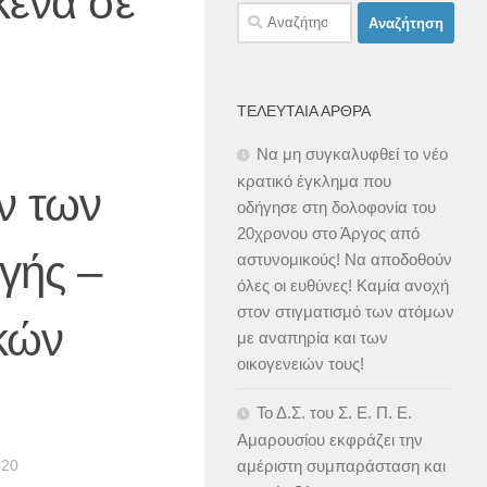
κενά σε
Αναζήτηση
για:
ΤΕΛΕΥΤΑΊΑ ΆΡΘΡΑ
Να μη συγκαλυφθεί το νέο
κρατικό έγκλημα που
ν των
οδήγησε στη δολοφονία του
20χρονου στο Άργος από
γής –
αστυνομικούς! Να αποδοθούν
όλες οι ευθύνες! Καμία ανοχή
στον στιγματισμό των ατόμων
κών
με αναπηρία και των
οικογενειών τους!
Το Δ.Σ. του Σ. Ε. Π. Ε.
Αμαρουσίου εκφράζει την
020
αμέριστη συμπαράσταση και