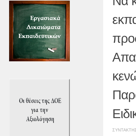
Να 
εκπ
προ
Απα
κενώ
Παρ
Ειδι
ΣΥΝΤΆΚΤΗ