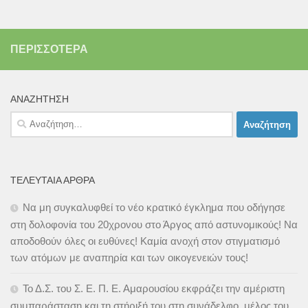
ΠΕΡΙΣΣΌΤΕΡΑ
ΑΝΑΖΉΤΗΣΗ
Αναζήτηση
για:
ΤΕΛΕΥΤΑΊΑ ΆΡΘΡΑ
Να μη συγκαλυφθεί το νέο κρατικό έγκλημα που οδήγησε
στη δολοφονία του 20χρονου στο Άργος από αστυνομικούς! Να
αποδοθούν όλες οι ευθύνες! Καμία ανοχή στον στιγματισμό
των ατόμων με αναπηρία και των οικογενειών τους!
Το Δ.Σ. του Σ. Ε. Π. Ε. Αμαρουσίου εκφράζει την αμέριστη
συμπαράσταση και τη στήριξή του στη συνάδελφο, μέλος του