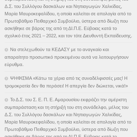
Δ.Σ. του Συλλόγου δασκάλων και Νηπιαγωγών Χαλκίδας,
Μαρία Μαυροκεφαλίδου, η οποία καλείται σε απολογία από το
Πρωτοβάθμιο Πειθαρχικό Συμβούλιο, ύστερα από δίωξη που
ασκήθηκε σε βάρος της από τη ΔΙ.Π.Ε. Εύβοιας κατά το
σχολικό έτος 2021 – 2022, και τον τότε Διευθυντή Εκπαίδευσης.
Να στελεχωθούν τα ΚΕΔΑΣΥ με το αναγκαίο και
απαραίτητο προσωπικό προκειμένου αυτά να λειτουργήσουν
εύρυθμα.
ΨΗΦΙΣΜΑ «Κάτω τα χέρια από τις συναδέλφισσές μας! Η
τρομοκρατία δεν θα περάσει! Η απεργία δεν διώκεται, νικά!»
Το Δ.Σ. του Σ. Ε. Π. Ε. Αμαρουσίου εκφράζει την αμέριστη
συμπαράσταση και τη στήριξή του στη συνάδελφο, μέλος του
Δ.Σ. του Συλλόγου δασκάλων και Νηπιαγωγών Χαλκίδας,
Μαρία Μαυροκεφαλίδου, η οποία καλείται σε απολογία από το
Πρωτοβάθμιο Πειθαρχικό Συμβούλιο, ύστερα από δίωξη που
ασκήθηκε σε βάρος της από τη ΔΙ.Π.Ε. Εύβοιας κατά το