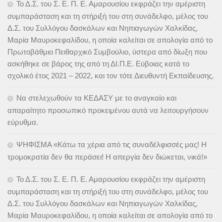
Το Δ.Σ. του Σ. Ε. Π. Ε. Αμαρουσίου εκφράζει την αμέριστη
συμπαράσταση και τη στήριξή του στη συνάδελφο, μέλος του
Δ.Σ. του Συλλόγου δασκάλων και Νηπιαγωγών Χαλκίδας,
Μαρία Μαυροκεφαλίδου, η οποία καλείται σε απολογία από το
Πρωτοβάθμιο Πειθαρχικό Συμβούλιο, ύστερα από δίωξη που
ασκήθηκε σε βάρος της από τη ΔΙ.Π.Ε. Εύβοιας κατά το
σχολικό έτος 2021 – 2022, και τον τότε Διευθυντή Εκπαίδευσης.
Να στελεχωθούν τα ΚΕΔΑΣΥ με το αναγκαίο και
απαραίτητο προσωπικό προκειμένου αυτά να λειτουργήσουν
εύρυθμα.
ΨΗΦΙΣΜΑ «Κάτω τα χέρια από τις συναδέλφισσές μας! Η
τρομοκρατία δεν θα περάσει! Η απεργία δεν διώκεται, νικά!»
Το Δ.Σ. του Σ. Ε. Π. Ε. Αμαρουσίου εκφράζει την αμέριστη
συμπαράσταση και τη στήριξή του στη συνάδελφο, μέλος του
Δ.Σ. του Συλλόγου δασκάλων και Νηπιαγωγών Χαλκίδας,
Μαρία Μαυροκεφαλίδου, η οποία καλείται σε απολογία από το