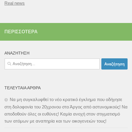
Real news
ΠΕΡΙΣΣΌΤΕΡΑ
ΑΝΑΖΉΤΗΣΗ
Αναζήτηση
για:
ΤΕΛΕΥΤΑΊΑ ΆΡΘΡΑ
Να μη συγκαλυφθεί το νέο κρατικό έγκλημα που οδήγησε
στη δολοφονία του 20χρονου στο Άργος από αστυνομικούς! Να
αποδοθούν όλες οι ευθύνες! Καμία ανοχή στον στιγματισμό
των ατόμων με αναπηρία και των οικογενειών τους!