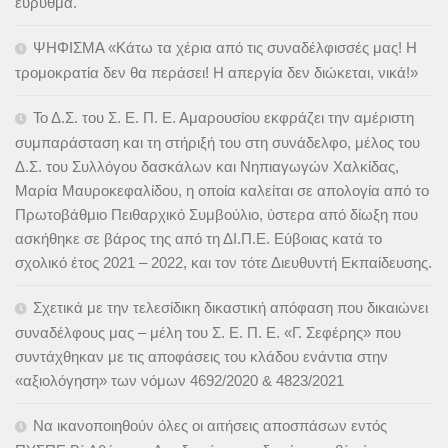
εύρυθμα.
ΨΗΦΙΣΜΑ «Κάτω τα χέρια από τις συναδέλφισσές μας! Η
τρομοκρατία δεν θα περάσει! Η απεργία δεν διώκεται, νικά!»
Το Δ.Σ. του Σ. Ε. Π. Ε. Αμαρουσίου εκφράζει την αμέριστη
συμπαράσταση και τη στήριξή του στη συνάδελφο, μέλος του
Δ.Σ. του Συλλόγου δασκάλων και Νηπιαγωγών Χαλκίδας,
Μαρία Μαυροκεφαλίδου, η οποία καλείται σε απολογία από το
Πρωτοβάθμιο Πειθαρχικό Συμβούλιο, ύστερα από δίωξη που
ασκήθηκε σε βάρος της από τη ΔΙ.Π.Ε. Εύβοιας κατά το
σχολικό έτος 2021 – 2022, και τον τότε Διευθυντή Εκπαίδευσης.
Σχετικά με την τελεσίδικη δικαστική απόφαση που δικαιώνει
συναδέλφους μας – μέλη του Σ. Ε. Π. Ε. «Γ. Σεφέρης» που
συντάχθηκαν με τις αποφάσεις του κλάδου ενάντια στην
«αξιολόγηση» των νόμων 4692/2020 & 4823/2021
Να ικανοποιηθούν όλες οι αιτήσεις αποσπάσων εντός