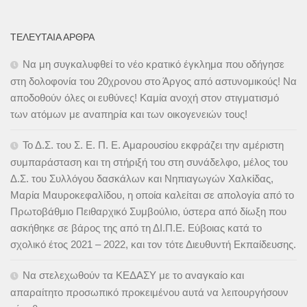
ΤΕΛΕΥΤΑΊΑ ΆΡΘΡΑ
Να μη συγκαλυφθεί το νέο κρατικό έγκλημα που οδήγησε
στη δολοφονία του 20χρονου στο Άργος από αστυνομικούς! Να
αποδοθούν όλες οι ευθύνες! Καμία ανοχή στον στιγματισμό
των ατόμων με αναπηρία και των οικογενειών τους!
Το Δ.Σ. του Σ. Ε. Π. Ε. Αμαρουσίου εκφράζει την αμέριστη
συμπαράσταση και τη στήριξή του στη συνάδελφο, μέλος του
Δ.Σ. του Συλλόγου δασκάλων και Νηπιαγωγών Χαλκίδας,
Μαρία Μαυροκεφαλίδου, η οποία καλείται σε απολογία από το
Πρωτοβάθμιο Πειθαρχικό Συμβούλιο, ύστερα από δίωξη που
ασκήθηκε σε βάρος της από τη ΔΙ.Π.Ε. Εύβοιας κατά το
σχολικό έτος 2021 – 2022, και τον τότε Διευθυντή Εκπαίδευσης.
Να στελεχωθούν τα ΚΕΔΑΣΥ με το αναγκαίο και
απαραίτητο προσωπικό προκειμένου αυτά να λειτουργήσουν