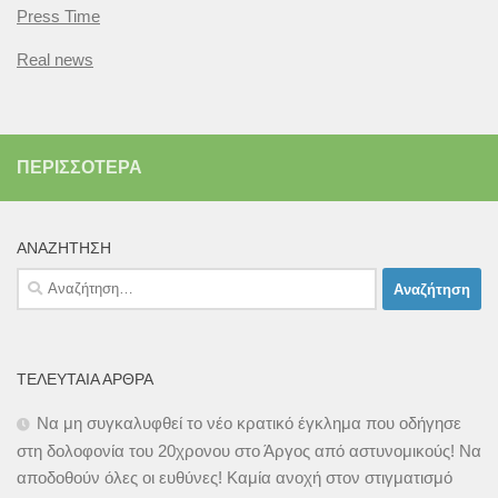
Press Time
Real news
ΠΕΡΙΣΣΌΤΕΡΑ
ΑΝΑΖΉΤΗΣΗ
Αναζήτηση
για:
ΤΕΛΕΥΤΑΊΑ ΆΡΘΡΑ
Να μη συγκαλυφθεί το νέο κρατικό έγκλημα που οδήγησε
στη δολοφονία του 20χρονου στο Άργος από αστυνομικούς! Να
αποδοθούν όλες οι ευθύνες! Καμία ανοχή στον στιγματισμό