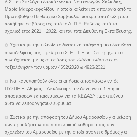
Δ.Σ. του Συλλόγου δασκάλων και Νηπιαγωγών Χαλκίδας,
Μαρία Μαυροκεφαλίδου, η οποία καλείται σε απολογία από το
Πρωτοβάθμιο Πειθαρχικό Συμβούλιο, ύστερα από δίωξη που
ασκήθηκε σε βάρος της από τη ΔΙ.Π.Ε. Εύβοιας κατά το
σχολικό έτος 2021 – 2022, και τον τότε Διευθυντή Εκπαίδευσης.
Σχετικά με την τελεσίδικη δικαστική απόφαση που δικαιώνει
συναδέλφους μας – μέλη του Σ. Ε. Π. Ε. «Γ. Σεφέρης» που
συντάχθηκαν με τις αποφάσεις του κλάδου ενάντια στην
«αξιολόγηση» των νόμων 4692/2020 & 4823/2021
Να ικανοποιηθούν όλες οι αιτήσεις αποσπάσων εντός
ΠΥΣΠΕ Β΄ Αθήνας – Διεκδικούμε την διενέργεια β΄ γύρου
αποσπάσεων εκπαιδευτικών για τα ΚΕΔΑΣΥ προκειμένου
αυτά να λειτουργήσουν εύρυθμα
Σχετικά με την απόφαση του Δήμου Αμαρουσίου για μείωση
των προσλήψεων του προσωπικού καθαριότητας των
σχολείων του Αμαρουσίου με την οποία ανοίγει ο δρόμος για