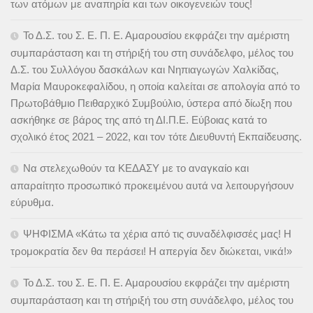
των ατόμων με αναπηρία και των οικογενειών τους!
Το Δ.Σ. του Σ. Ε. Π. Ε. Αμαρουσίου εκφράζει την αμέριστη
συμπαράσταση και τη στήριξή του στη συνάδελφο, μέλος του
Δ.Σ. του Συλλόγου δασκάλων και Νηπιαγωγών Χαλκίδας,
Μαρία Μαυροκεφαλίδου, η οποία καλείται σε απολογία από το
Πρωτοβάθμιο Πειθαρχικό Συμβούλιο, ύστερα από δίωξη που
ασκήθηκε σε βάρος της από τη ΔΙ.Π.Ε. Εύβοιας κατά το
σχολικό έτος 2021 – 2022, και τον τότε Διευθυντή Εκπαίδευσης.
Να στελεχωθούν τα ΚΕΔΑΣΥ με το αναγκαίο και
απαραίτητο προσωπικό προκειμένου αυτά να λειτουργήσουν
εύρυθμα.
ΨΗΦΙΣΜΑ «Κάτω τα χέρια από τις συναδέλφισσές μας! Η
τρομοκρατία δεν θα περάσει! Η απεργία δεν διώκεται, νικά!»
Το Δ.Σ. του Σ. Ε. Π. Ε. Αμαρουσίου εκφράζει την αμέριστη
συμπαράσταση και τη στήριξή του στη συνάδελφο, μέλος του