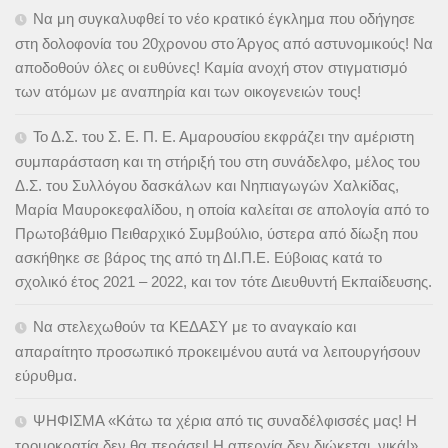
Να μη συγκαλυφθεί το νέο κρατικό έγκλημα που οδήγησε
στη δολοφονία του 20χρονου στο Άργος από αστυνομικούς! Να
αποδοθούν όλες οι ευθύνες! Καμία ανοχή στον στιγματισμό
των ατόμων με αναπηρία και των οικογενειών τους!
Το Δ.Σ. του Σ. Ε. Π. Ε. Αμαρουσίου εκφράζει την αμέριστη
συμπαράσταση και τη στήριξή του στη συνάδελφο, μέλος του
Δ.Σ. του Συλλόγου δασκάλων και Νηπιαγωγών Χαλκίδας,
Μαρία Μαυροκεφαλίδου, η οποία καλείται σε απολογία από το
Πρωτοβάθμιο Πειθαρχικό Συμβούλιο, ύστερα από δίωξη που
ασκήθηκε σε βάρος της από τη ΔΙ.Π.Ε. Εύβοιας κατά το
σχολικό έτος 2021 – 2022, και τον τότε Διευθυντή Εκπαίδευσης.
Να στελεχωθούν τα ΚΕΔΑΣΥ με το αναγκαίο και
απαραίτητο προσωπικό προκειμένου αυτά να λειτουργήσουν
εύρυθμα.
ΨΗΦΙΣΜΑ «Κάτω τα χέρια από τις συναδέλφισσές μας! Η
τρομοκρατία δεν θα περάσει! Η απεργία δεν διώκεται, νικά!»