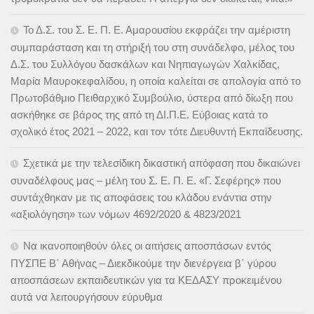
Το Δ.Σ. του Σ. Ε. Π. Ε. Αμαρουσίου εκφράζει την αμέριστη
συμπαράσταση και τη στήριξή του στη συνάδελφο, μέλος του
Δ.Σ. του Συλλόγου δασκάλων και Νηπιαγωγών Χαλκίδας,
Μαρία Μαυροκεφαλίδου, η οποία καλείται σε απολογία από το
Πρωτοβάθμιο Πειθαρχικό Συμβούλιο, ύστερα από δίωξη που
ασκήθηκε σε βάρος της από τη ΔΙ.Π.Ε. Εύβοιας κατά το
σχολικό έτος 2021 – 2022, και τον τότε Διευθυντή Εκπαίδευσης.
Σχετικά με την τελεσίδικη δικαστική απόφαση που δικαιώνει
συναδέλφους μας – μέλη του Σ. Ε. Π. Ε. «Γ. Σεφέρης» που
συντάχθηκαν με τις αποφάσεις του κλάδου ενάντια στην
«αξιολόγηση» των νόμων 4692/2020 & 4823/2021
Να ικανοποιηθούν όλες οι αιτήσεις αποσπάσων εντός
ΠΥΣΠΕ Β΄ Αθήνας – Διεκδικούμε την διενέργεια β΄ γύρου
αποσπάσεων εκπαιδευτικών για τα ΚΕΔΑΣΥ προκειμένου
αυτά να λειτουργήσουν εύρυθμα