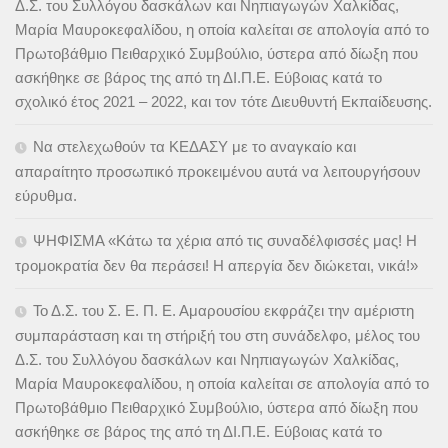
Δ.Σ. του Συλλόγου δασκάλων και Νηπιαγωγών Χαλκίδας,
Μαρία Μαυροκεφαλίδου, η οποία καλείται σε απολογία από το
Πρωτοβάθμιο Πειθαρχικό Συμβούλιο, ύστερα από δίωξη που
ασκήθηκε σε βάρος της από τη ΔΙ.Π.Ε. Εύβοιας κατά το
σχολικό έτος 2021 – 2022, και τον τότε Διευθυντή Εκπαίδευσης.
Να στελεχωθούν τα ΚΕΔΑΣΥ με το αναγκαίο και
απαραίτητο προσωπικό προκειμένου αυτά να λειτουργήσουν
εύρυθμα.
ΨΗΦΙΣΜΑ «Κάτω τα χέρια από τις συναδέλφισσές μας! Η
τρομοκρατία δεν θα περάσει! Η απεργία δεν διώκεται, νικά!»
Το Δ.Σ. του Σ. Ε. Π. Ε. Αμαρουσίου εκφράζει την αμέριστη
συμπαράσταση και τη στήριξή του στη συνάδελφο, μέλος του
Δ.Σ. του Συλλόγου δασκάλων και Νηπιαγωγών Χαλκίδας,
Μαρία Μαυροκεφαλίδου, η οποία καλείται σε απολογία από το
Πρωτοβάθμιο Πειθαρχικό Συμβούλιο, ύστερα από δίωξη που
ασκήθηκε σε βάρος της από τη ΔΙ.Π.Ε. Εύβοιας κατά το