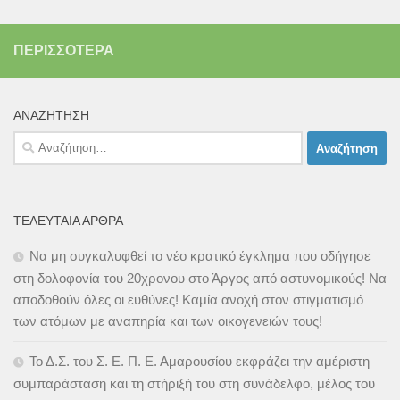
ΠΕΡΙΣΣΌΤΕΡΑ
ΑΝΑΖΉΤΗΣΗ
Αναζήτηση
για:
ΤΕΛΕΥΤΑΊΑ ΆΡΘΡΑ
Να μη συγκαλυφθεί το νέο κρατικό έγκλημα που οδήγησε
στη δολοφονία του 20χρονου στο Άργος από αστυνομικούς! Να
αποδοθούν όλες οι ευθύνες! Καμία ανοχή στον στιγματισμό
των ατόμων με αναπηρία και των οικογενειών τους!
Το Δ.Σ. του Σ. Ε. Π. Ε. Αμαρουσίου εκφράζει την αμέριστη
συμπαράσταση και τη στήριξή του στη συνάδελφο, μέλος του