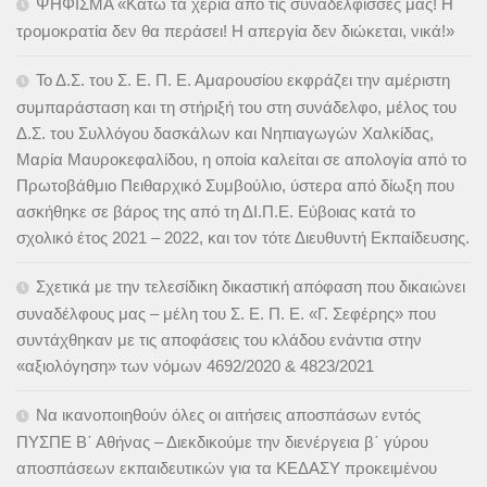
ΨΗΦΙΣΜΑ «Κάτω τα χέρια από τις συναδέλφισσές μας! Η
τρομοκρατία δεν θα περάσει! Η απεργία δεν διώκεται, νικά!»
Το Δ.Σ. του Σ. Ε. Π. Ε. Αμαρουσίου εκφράζει την αμέριστη
συμπαράσταση και τη στήριξή του στη συνάδελφο, μέλος του
Δ.Σ. του Συλλόγου δασκάλων και Νηπιαγωγών Χαλκίδας,
Μαρία Μαυροκεφαλίδου, η οποία καλείται σε απολογία από το
Πρωτοβάθμιο Πειθαρχικό Συμβούλιο, ύστερα από δίωξη που
ασκήθηκε σε βάρος της από τη ΔΙ.Π.Ε. Εύβοιας κατά το
σχολικό έτος 2021 – 2022, και τον τότε Διευθυντή Εκπαίδευσης.
Σχετικά με την τελεσίδικη δικαστική απόφαση που δικαιώνει
συναδέλφους μας – μέλη του Σ. Ε. Π. Ε. «Γ. Σεφέρης» που
συντάχθηκαν με τις αποφάσεις του κλάδου ενάντια στην
«αξιολόγηση» των νόμων 4692/2020 & 4823/2021
Να ικανοποιηθούν όλες οι αιτήσεις αποσπάσων εντός
ΠΥΣΠΕ Β΄ Αθήνας – Διεκδικούμε την διενέργεια β΄ γύρου
αποσπάσεων εκπαιδευτικών για τα ΚΕΔΑΣΥ προκειμένου