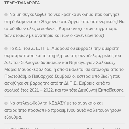
ΤΕΛΕΥΤΑΊΑ ΆΡΘΡΑ
Να μη συγκαλυφθεί το νέο κρατικό έγκλημα που οδήγησε
στη δολοφονία του 20χρονου στο Άργος από αστυνομικούς! Να
αποδοθούν όλες οι ευθύνες! Καμία ανοχή στον στιγματισμό
των ατόμων με αναπηρία και των οικογενειών τους!
Το Δ.Σ. του Σ. Ε. Π. Ε. Αμαρουσίου εκφράζει την αμέριστη
συμπαράσταση και τη στήριξή του στη συνάδελφο, μέλος του
Δ.Σ. του Συλλόγου δασκάλων και Νηπιαγωγών Χαλκίδας,
Μαρία Μαυροκεφαλίδου, η οποία καλείται σε απολογία από το
Πρωτοβάθμιο Πειθαρχικό Συμβούλιο, ύστερα από δίωξη που
ασκήθηκε σε βάρος της από τη ΔΙ.Π.Ε. Εύβοιας κατά το
σχολικό έτος 2021 – 2022, και τον τότε Διευθυντή Εκπαίδευσης.
Να στελεχωθούν τα ΚΕΔΑΣΥ με το αναγκαίο και
απαραίτητο προσωπικό προκειμένου αυτά να λειτουργήσουν
εύρυθμα.