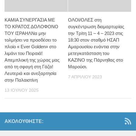
ΚΑΜΙΑ ΣΥΝΕΡΓΑΣΙΑ ΜΕ
ΟΛΟΙ/ΟΛΕΣ στη
ΤΟ ΚΡΑΤΟΣ ΔΟΛΟΦΟΝΟ
συγκέντρωση διαμαρτυρίας
ΤΟΥ ΙΣΡΑΗΛΝα μην
την Τρίτη 11 – 4 – 2023 στις
τολμήσει να προσδέσει το
18:30 στον σταθμό ΗΣΑΠ
πλοίο « Ever Golden» στο
Αμαρουσίου ενάντια στην
λιμάνι του Πειραιά!
μετεγκατάσταση του
Απεμπλοκή της χώρας μας
ΚΑΖΙΝΟ της Πάρνηθας στο
από τη σφαγή στη Γάζα!
Μαρούσι.
Λευτεριά και ανεξαρτησία
7 ΑΠΡΙΛΊΟΥ 2023
στην Παλαιστίνη
13 ΙΟΥΛΊΟΥ 2025
ΑΚΟΛΟΥΘΉΣΤΕ: