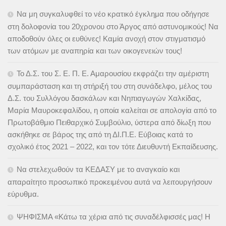
Να μη συγκαλυφθεί το νέο κρατικό έγκλημα που οδήγησε
στη δολοφονία του 20χρονου στο Άργος από αστυνομικούς! Να
αποδοθούν όλες οι ευθύνες! Καμία ανοχή στον στιγματισμό
των ατόμων με αναπηρία και των οικογενειών τους!
Το Δ.Σ. του Σ. Ε. Π. Ε. Αμαρουσίου εκφράζει την αμέριστη
συμπαράσταση και τη στήριξή του στη συνάδελφο, μέλος του
Δ.Σ. του Συλλόγου δασκάλων και Νηπιαγωγών Χαλκίδας,
Μαρία Μαυροκεφαλίδου, η οποία καλείται σε απολογία από το
Πρωτοβάθμιο Πειθαρχικό Συμβούλιο, ύστερα από δίωξη που
ασκήθηκε σε βάρος της από τη ΔΙ.Π.Ε. Εύβοιας κατά το
σχολικό έτος 2021 – 2022, και τον τότε Διευθυντή Εκπαίδευσης.
Να στελεχωθούν τα ΚΕΔΑΣΥ με το αναγκαίο και
απαραίτητο προσωπικό προκειμένου αυτά να λειτουργήσουν
εύρυθμα.
ΨΗΦΙΣΜΑ «Κάτω τα χέρια από τις συναδέλφισσές μας! Η