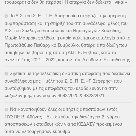
τρομοκρατία δεν θα περάσει! Η απεργία δεν διώκεται, νικά!»
Το Δ.Σ. του Σ. Ε. Π. Ε. Αμαρουσίου εκφράζει την αμέριστη
συμπαράσταση και τη στήριξή του στη συνάδελφο, μέλος του
Δ.Σ. του Συλλόγου δασκάλων και Νηπιαγωγών Χαλκίδας,
Μαρία Μαυροκεφαλίδου, η οποία καλείται σε απολογία από το
Πρωτοβάθμιο Πειθαρχικό Συμβούλιο, ύστερα από δίωξη που
ασκήθηκε σε βάρος της από τη ΔΙ.Π.Ε. Εύβοιας κατά το
σχολικό έτος 2021 – 2022, και τον τότε Διευθυντή Εκπαίδευσης.
Σχετικά με την τελεσίδικη δικαστική απόφαση που δικαιώνει
συναδέλφους μας – μέλη του Σ. Ε. Π. Ε. «Γ. Σεφέρης» που
συντάχθηκαν με τις αποφάσεις του κλάδου ενάντια στην
«αξιολόγηση» των νόμων 4692/2020 & 4823/2021
Να ικανοποιηθούν όλες οι αιτήσεις αποσπάσων εντός
ΠΥΣΠΕ Β΄ Αθήνας – Διεκδικούμε την διενέργεια β΄ γύρου
αποσπάσεων εκπαιδευτικών για τα ΚΕΔΑΣΥ προκειμένου
αυτά να λειτουργήσουν εύρυθμα