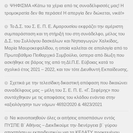
ΨΗΦΙΣΜΑ «Κάτω τα χέρια από τις συναδέλφισσές μας! Η
τρομοκρατία δεν θα περάσει! Η απεργία δεν διώκεται, νικά!»
Το Δ.Σ. του Σ. Ε. Π. Ε. Αμαρουσίου εκφράζει την αμέριστη
συμπαράσταση και τη στήριξή του στη συνάδελφο, μέλος του
Δ.Σ. του Συλλόγου δασκάλων και Νηπιαγωγών Χαλκίδας,
Μαρία Μαυροκεφαλίδου, η οποία καλείται σε απολογία από το
Πρωτοβάθμιο Πειθαρχικό Συμβούλιο, ύστερα από δίωξη που
ασκήθηκε σε βάρος της από τη ΔΙ.Π.Ε. Εύβοιας κατά το
σχολικό έτος 2021 – 2022, και τον τότε Διευθυντή Εκπαίδευσης.
Σχετικά με την τελεσίδικη δικαστική απόφαση που δικαιώνει
συναδέλφους μας – μέλη του Σ. Ε. Π. Ε. «Γ. Σεφέρης» που
συντάχθηκαν με τις αποφάσεις του κλάδου ενάντια στην
«αξιολόγηση» των νόμων 4692/2020 & 4823/2021
Να ικανοποιηθούν όλες οι αιτήσεις αποσπάσων εντός
ΠΥΣΠΕ Β΄ Αθήνας – Διεκδικούμε την διενέργεια β΄ γύρου
αποσπάσεων εκπαιδευτικών για τα ΚΕΔΑΣΥ προκειμένου