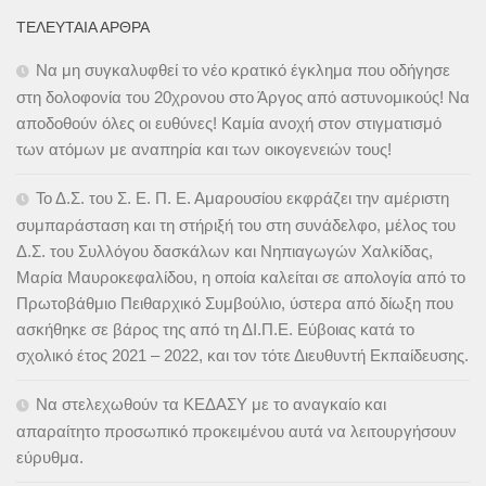
ΤΕΛΕΥΤΑΊΑ ΆΡΘΡΑ
Να μη συγκαλυφθεί το νέο κρατικό έγκλημα που οδήγησε
στη δολοφονία του 20χρονου στο Άργος από αστυνομικούς! Να
αποδοθούν όλες οι ευθύνες! Καμία ανοχή στον στιγματισμό
των ατόμων με αναπηρία και των οικογενειών τους!
Το Δ.Σ. του Σ. Ε. Π. Ε. Αμαρουσίου εκφράζει την αμέριστη
συμπαράσταση και τη στήριξή του στη συνάδελφο, μέλος του
Δ.Σ. του Συλλόγου δασκάλων και Νηπιαγωγών Χαλκίδας,
Μαρία Μαυροκεφαλίδου, η οποία καλείται σε απολογία από το
Πρωτοβάθμιο Πειθαρχικό Συμβούλιο, ύστερα από δίωξη που
ασκήθηκε σε βάρος της από τη ΔΙ.Π.Ε. Εύβοιας κατά το
σχολικό έτος 2021 – 2022, και τον τότε Διευθυντή Εκπαίδευσης.
Να στελεχωθούν τα ΚΕΔΑΣΥ με το αναγκαίο και
απαραίτητο προσωπικό προκειμένου αυτά να λειτουργήσουν
εύρυθμα.