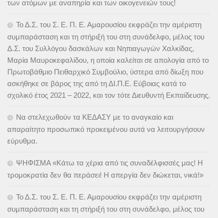
των ατόμων με αναπηρία και των οικογενειών τους!
Το Δ.Σ. του Σ. Ε. Π. Ε. Αμαρουσίου εκφράζει την αμέριστη
συμπαράσταση και τη στήριξή του στη συνάδελφο, μέλος του
Δ.Σ. του Συλλόγου δασκάλων και Νηπιαγωγών Χαλκίδας,
Μαρία Μαυροκεφαλίδου, η οποία καλείται σε απολογία από το
Πρωτοβάθμιο Πειθαρχικό Συμβούλιο, ύστερα από δίωξη που
ασκήθηκε σε βάρος της από τη ΔΙ.Π.Ε. Εύβοιας κατά το
σχολικό έτος 2021 – 2022, και τον τότε Διευθυντή Εκπαίδευσης.
Να στελεχωθούν τα ΚΕΔΑΣΥ με το αναγκαίο και
απαραίτητο προσωπικό προκειμένου αυτά να λειτουργήσουν
εύρυθμα.
ΨΗΦΙΣΜΑ «Κάτω τα χέρια από τις συναδέλφισσές μας! Η
τρομοκρατία δεν θα περάσει! Η απεργία δεν διώκεται, νικά!»
Το Δ.Σ. του Σ. Ε. Π. Ε. Αμαρουσίου εκφράζει την αμέριστη
συμπαράσταση και τη στήριξή του στη συνάδελφο, μέλος του