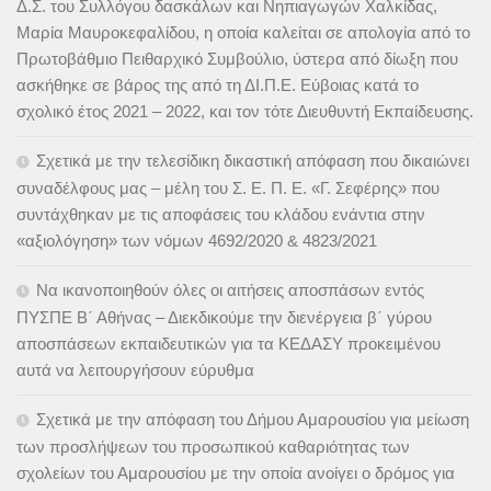
Δ.Σ. του Συλλόγου δασκάλων και Νηπιαγωγών Χαλκίδας,
Μαρία Μαυροκεφαλίδου, η οποία καλείται σε απολογία από το
Πρωτοβάθμιο Πειθαρχικό Συμβούλιο, ύστερα από δίωξη που
ασκήθηκε σε βάρος της από τη ΔΙ.Π.Ε. Εύβοιας κατά το
σχολικό έτος 2021 – 2022, και τον τότε Διευθυντή Εκπαίδευσης.
Σχετικά με την τελεσίδικη δικαστική απόφαση που δικαιώνει
συναδέλφους μας – μέλη του Σ. Ε. Π. Ε. «Γ. Σεφέρης» που
συντάχθηκαν με τις αποφάσεις του κλάδου ενάντια στην
«αξιολόγηση» των νόμων 4692/2020 & 4823/2021
Να ικανοποιηθούν όλες οι αιτήσεις αποσπάσων εντός
ΠΥΣΠΕ Β΄ Αθήνας – Διεκδικούμε την διενέργεια β΄ γύρου
αποσπάσεων εκπαιδευτικών για τα ΚΕΔΑΣΥ προκειμένου
αυτά να λειτουργήσουν εύρυθμα
Σχετικά με την απόφαση του Δήμου Αμαρουσίου για μείωση
των προσλήψεων του προσωπικού καθαριότητας των
σχολείων του Αμαρουσίου με την οποία ανοίγει ο δρόμος για