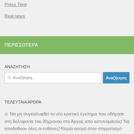
Press Time
Real news
ΠΕΡΙΣΣΌΤΕΡΑ
ΑΝΑΖΉΤΗΣΗ
Αναζήτηση
για:
ΤΕΛΕΥΤΑΊΑ ΆΡΘΡΑ
Να μη συγκαλυφθεί το νέο κρατικό έγκλημα που οδήγησε
στη δολοφονία του 20χρονου στο Άργος από αστυνομικούς! Να
αποδοθούν όλες οι ευθύνες! Καμία ανοχή στον στιγματισμό