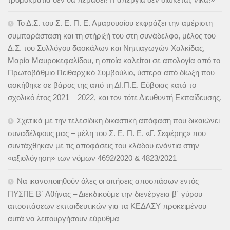
Το Δ.Σ. του Σ. Ε. Π. Ε. Αμαρουσίου εκφράζει την αμέριστη
συμπαράσταση και τη στήριξή του στη συνάδελφο, μέλος του
Δ.Σ. του Συλλόγου δασκάλων και Νηπιαγωγών Χαλκίδας,
Μαρία Μαυροκεφαλίδου, η οποία καλείται σε απολογία από το
Πρωτοβάθμιο Πειθαρχικό Συμβούλιο, ύστερα από δίωξη που
ασκήθηκε σε βάρος της από τη ΔΙ.Π.Ε. Εύβοιας κατά το
σχολικό έτος 2021 – 2022, και τον τότε Διευθυντή Εκπαίδευσης.
Σχετικά με την τελεσίδικη δικαστική απόφαση που δικαιώνει
συναδέλφους μας – μέλη του Σ. Ε. Π. Ε. «Γ. Σεφέρης» που
συντάχθηκαν με τις αποφάσεις του κλάδου ενάντια στην
«αξιολόγηση» των νόμων 4692/2020 & 4823/2021
Να ικανοποιηθούν όλες οι αιτήσεις αποσπάσων εντός
ΠΥΣΠΕ Β΄ Αθήνας – Διεκδικούμε την διενέργεια β΄ γύρου
αποσπάσεων εκπαιδευτικών για τα ΚΕΔΑΣΥ προκειμένου
αυτά να λειτουργήσουν εύρυθμα