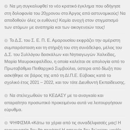
Να μη συγκαλυφθεί το νέο κρατικό έγκλημα που οδήγησε
στη δολοφονία του 20χρονου στο Άργος από αστυνομικούς! Να
αποδοθούν όλες οι ευθύνες! Καμία ανοχή στον στιγματισμό
των ατόμων με αναπηρία και των οικογενειών τους!
Το Δ.Σ. του Σ. Ε. Π. Ε. Αμαρουσίου εκφράζει την αμέριστη
συμπαράσταση και τη στήριξή του στη συνάδελφο, μέλος του
Δ.Σ. του Συλλόγου δασκάλων και Νηπιαγωγών Χαλκίδας,
Μαρία Μαυροκεφαλίδου, η οποία καλείται σε απολογία από το
Πρωτοβάθμιο Πειθαρχικό Συμβούλιο, ύστερα από δίωξη που
ασκήθηκε σε βάρος της από τη ΔΙ.Π.Ε. Εύβοιας κατά το
σχολικό έτος 2021 – 2022, και τον τότε Διευθυντή Εκπαίδευσης.
Να στελεχωθούν τα ΚΕΔΑΣΥ με το αναγκαίο και
απαραίτητο προσωπικό προκειμένου αυτά να λειτουργήσουν
εύρυθμα.
ΨΗΦΙΣΜΑ «Κάτω τα χέρια από τις συναδέλφισσές μας! Η
τρομοκρατία δεν θα περάσει! Η απεργία δεν διώκεται, νικά!»