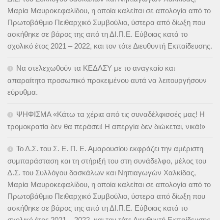
Μαρία Μαυροκεφαλίδου, η οποία καλείται σε απολογία από το
Πρωτοβάθμιο Πειθαρχικό Συμβούλιο, ύστερα από δίωξη που
ασκήθηκε σε βάρος της από τη ΔΙ.Π.Ε. Εύβοιας κατά το
σχολικό έτος 2021 – 2022, και τον τότε Διευθυντή Εκπαίδευσης.
Να στελεχωθούν τα ΚΕΔΑΣΥ με το αναγκαίο και
απαραίτητο προσωπικό προκειμένου αυτά να λειτουργήσουν
εύρυθμα.
ΨΗΦΙΣΜΑ «Κάτω τα χέρια από τις συναδέλφισσές μας! Η
τρομοκρατία δεν θα περάσει! Η απεργία δεν διώκεται, νικά!»
Το Δ.Σ. του Σ. Ε. Π. Ε. Αμαρουσίου εκφράζει την αμέριστη
συμπαράσταση και τη στήριξή του στη συνάδελφο, μέλος του
Δ.Σ. του Συλλόγου δασκάλων και Νηπιαγωγών Χαλκίδας,
Μαρία Μαυροκεφαλίδου, η οποία καλείται σε απολογία από το
Πρωτοβάθμιο Πειθαρχικό Συμβούλιο, ύστερα από δίωξη που
ασκήθηκε σε βάρος της από τη ΔΙ.Π.Ε. Εύβοιας κατά το
σχολικό έτος 2021 – 2022, και τον τότε Διευθυντή Εκπαίδευσης.