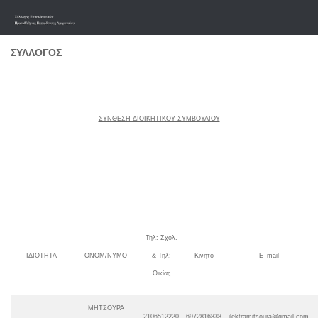
Skip to content
ΣΎΛΛΟΓΟΣ
ΣΥΝΘΕΣΗ ΔΙΟΙΚΗΤΙΚΟΥ ΣΥΜΒΟΥΛΙΟΥ
Τηλ: Σχολ.
ΙΔΙΟΤΗΤΑ
ΟΝΟΜ/ΝΥΜΟ
& Τηλ:
Κινητό
E
–
mail
Οικίας
ΜΗΤΣΟΥΡΑ
2106512220
6972816838
ilektramitsoura
@
gmail.com