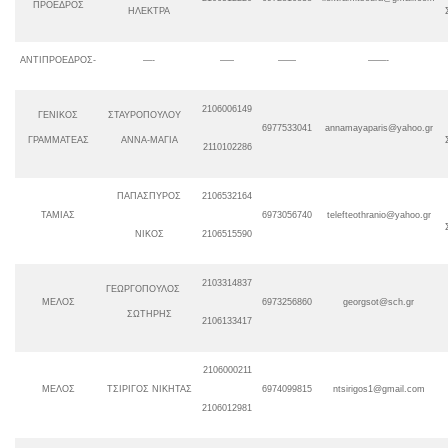
ΠΡΟΕΔΡΟΣ
ΗΛΕΚΤΡΑ
ΑΝΤΙΠΡΟΕΔΡΟΣ-
—-
—–
——
——-
2106006149
ΓΕΝΙΚΟΣ
ΣΤΑΥΡΟΠΟΥΛΟΥ
6977533041
annamayaparis@yahoo.gr
ΓΡΑΜΜΑΤΕΑΣ
ΑΝΝΑ-ΜΑΓΙΑ
2110102286
ΠΑΠΑΣΠΥΡΟΣ
2106532164
ΤΑΜΙΑΣ
6973056740
telefteothranio
@
yahoo.gr
ΝΙΚΟΣ
2106515590
2103314837
ΓΕΩΡΓΟΠΟΥΛΟΣ
ΜΕΛΟΣ
6973256860
georgsot@sch.gr
ΣΩΤΗΡΗΣ
2106133417
2106000211
ΜΕΛΟΣ
ΤΣΙΡΙΓΟΣ ΝΙΚΗΤΑΣ
6974099815
ntsirigos1
@
gmail.com
2106012981