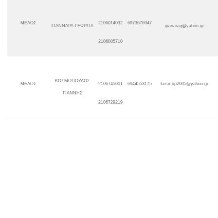
ΜΕΛΟΣ
69
7
3676947
2106014032
ΓΙΑΝΝΑΡΑ ΓΕΩΡΓΙΑ
gianarag
@
yahoo
.
gr
2106005710
ΚΟΣΜΟΠΟΥΛΟΣ
ΜΕΛΟΣ
6944553175
kosmop2005
@
yahoo.gr
2106745001
ΓΙΑΝΝΗΣ
2106729219