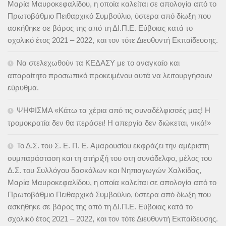
Μαρία Μαυροκεφαλίδου, η οποία καλείται σε απολογία από το
Πρωτοβάθμιο Πειθαρχικό Συμβούλιο, ύστερα από δίωξη που
ασκήθηκε σε βάρος της από τη ΔΙ.Π.Ε. Εύβοιας κατά το
σχολικό έτος 2021 – 2022, και τον τότε Διευθυντή Εκπαίδευσης.
Να στελεχωθούν τα ΚΕΔΑΣΥ με το αναγκαίο και
απαραίτητο προσωπικό προκειμένου αυτά να λειτουργήσουν
εύρυθμα.
ΨΗΦΙΣΜΑ «Κάτω τα χέρια από τις συναδέλφισσές μας! Η
τρομοκρατία δεν θα περάσει! Η απεργία δεν διώκεται, νικά!»
Το Δ.Σ. του Σ. Ε. Π. Ε. Αμαρουσίου εκφράζει την αμέριστη
συμπαράσταση και τη στήριξή του στη συνάδελφο, μέλος του
Δ.Σ. του Συλλόγου δασκάλων και Νηπιαγωγών Χαλκίδας,
Μαρία Μαυροκεφαλίδου, η οποία καλείται σε απολογία από το
Πρωτοβάθμιο Πειθαρχικό Συμβούλιο, ύστερα από δίωξη που
ασκήθηκε σε βάρος της από τη ΔΙ.Π.Ε. Εύβοιας κατά το
σχολικό έτος 2021 – 2022, και τον τότε Διευθυντή Εκπαίδευσης.