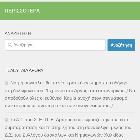
ΠΕΡΙΣΣΌΤΕΡΑ
ΑΝΑΖΉΤΗΣΗ
Αναζήτηση
για:
ΤΕΛΕΥΤΑΊΑ ΆΡΘΡΑ
Να μη συγκαλυφθεί το νέο κρατικό έγκλημα που οδήγησε
στη δολοφονία του 20χρονου στο Άργος από αστυνομικούς! Να
αποδοθούν όλες οι ευθύνες! Καμία ανοχή στον στιγματισμό
των ατόμων με αναπηρία και των οικογενειών τους!
Το Δ.Σ. του Σ. Ε. Π. Ε. Αμαρουσίου εκφράζει την αμέριστη
συμπαράσταση και τη στήριξή του στη συνάδελφο, μέλος του
Δ.Σ. του Συλλόγου δασκάλων και Νηπιαγωγών Χαλκίδας,