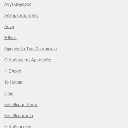
Αγγελιοφόρος
ΑδέσμευτοςΤύπος
Αυγή
Έθνος
Εφημερίδα Των Συντακτών
Ο Δρόμος της Αριστεράς
Η Εποχή
Το Ποντίκι
Πριν
Ελεύθερος Τύπος
Ελευθεροτυπία
Η Καθημερινή