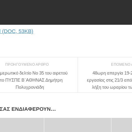
 (DOC, 53KB)
ΠΡΟΗΓΟΎΜΕΝΟ ΆΡΘΡΟ
ΕΠΌΜΕΝΟ
μερωτικό δελτίο Νο 35 του αιρετού
48ωρη απεργία 19-2
το ΠΥΣΠΕ Β΄ΑΘΗΝΑΣ Δημήτρη
εργασίας στις 21/3 από 
Πολυχρονιάδη
λήξη του ωραρίου 
 ΣΑΣ ΕΝΔΙΑΦΈΡΟΥΝ…