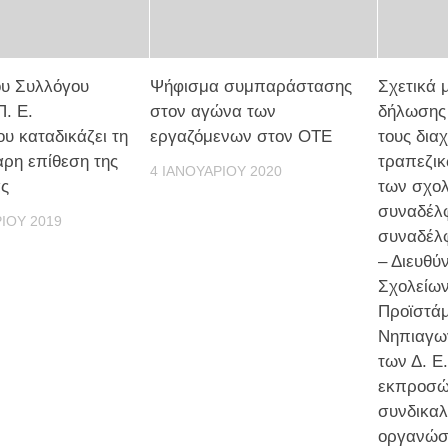
του Συλλόγου
Ψήφισμα συμπαράστασης
Σχετικά 
. Ε.
στον αγώνα των
δήλωσης 
υ καταδικάζει τη
εργαζόμενων στον ΟΤΕ
τους διαχ
ρη επίθεση της
τραπεζι
4 ΙΑΝΟΥΑΡΊΟΥ 2020
ας
των σχο
συναδέλ
ΊΟΥ 2019
συναδέλφ
– Διευθύ
Σχολείων
Προϊστά
Νηπιαγωγ
των Δ. Ε.
εκπροσώ
συνδικαλ
οργανώσ