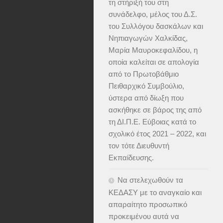
τη στήριξή του στη
συνάδελφο, μέλος του Δ.Σ.
του Συλλόγου δασκάλων και
Νηπιαγωγών Χαλκίδας,
Μαρία Μαυροκεφαλίδου, η
οποία καλείται σε απολογία
από το Πρωτοβάθμιο
Πειθαρχικό Συμβούλιο,
ύστερα από δίωξη που
ασκήθηκε σε βάρος της από
τη ΔΙ.Π.Ε. Εύβοιας κατά το
σχολικό έτος 2021 – 2022, και
τον τότε Διευθυντή
Εκπαίδευσης.
Να στελεχωθούν τα
ΚΕΔΑΣΥ με το αναγκαίο και
απαραίτητο προσωπικό
προκειμένου αυτά να