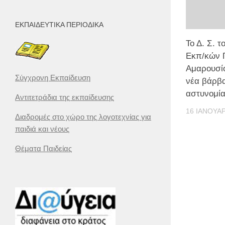
ΕΚΠΑΙΔΕΥΤΙΚΆ ΠΕΡΙΟΔΙΚΆ
Το Δ. Σ. 
Εκπ/κών Π
Αμαρουσίο
Σύγχρονη Εκπαίδευση
νέα βάρβα
αστυνομί
Αντιτετράδια της εκπαίδευσης
16 ΙΑΝΟΥΑΡ
Διαδρομές στο χώρο της λογοτεχνίας για
παιδιά και νέους
Θέματα Παιδείας