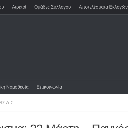
ου
Αιρετοί
Ομάδες Συλλόγου
Αποτελέσματα Εκλογών
/κή Νομοθεσία
Επικοινωνία
Σ Δ.Σ.