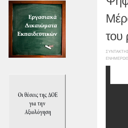
Ψήφ
Μέρ
του
ΣΥΝΤΆΚΤΗ
ΕΝΗΜΕΡΏ