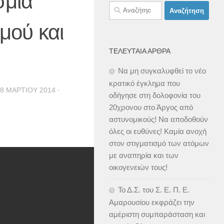
σμια
Αναζήτηση
για:
μού και
ΤΕΛΕΥΤΑΊΑ ΆΡΘΡΑ
Να μη συγκαλυφθεί το νέο
κρατικό έγκλημα που
8 ΜΑΡΤΊΟΥ 2014
·
οδήγησε στη δολοφονία του
20χρονου στο Άργος από
αστυνομικούς! Να αποδοθούν
όλες οι ευθύνες! Καμία ανοχή
στον στιγματισμό των ατόμων
με αναπηρία και των
οικογενειών τους!
Το Δ.Σ. του Σ. Ε. Π. Ε.
Αμαρουσίου εκφράζει την
αμέριστη συμπαράσταση και