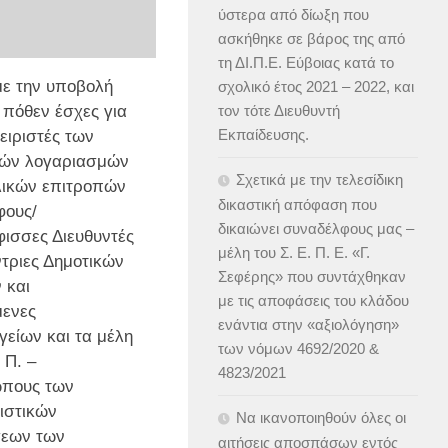
ύστερα από δίωξη που
ασκήθηκε σε βάρος της από
τη ΔΙ.Π.Ε. Εύβοιας κατά το
με την υποβολή
σχολικό έτος 2021 – 2022, και
τον τότε Διευθυντή
πόθεν έσχες για
Εκπαίδευσης.
ειριστές των
κών λογαριασμών
Σχετικά με την τελεσίδικη
λικών επιτροπών
δικαστική απόφαση που
φους/
δικαιώνει συναδέλφους μας –
ισσες Διευθυντές
μέλη του Σ. Ε. Π. Ε. «Γ.
ντριες Δημοτικών
Σεφέρης» που συντάχθηκαν
 και
με τις αποφάσεις του κλάδου
μενες
ενάντια στην «αξιολόγηση»
είων και τα μέλη
των νόμων 4692/2020 &
 Π. –
4823/2021
πους των
ιστικών
Να ικανοποιηθούν όλες οι
εων των
αιτήσεις αποσπάσων εντός