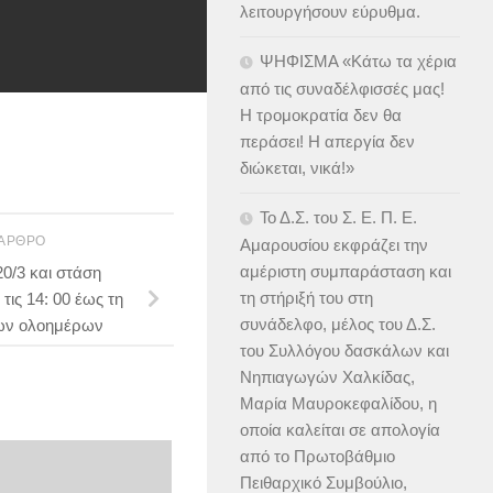
λειτουργήσουν εύρυθμα.
ΨΗΦΙΣΜΑ «Κάτω τα χέρια
από τις συναδέλφισσές μας!
Η τρομοκρατία δεν θα
περάσει! Η απεργία δεν
διώκεται, νικά!»
Το Δ.Σ. του Σ. Ε. Π. Ε.
 ΆΡΘΡΟ
Αμαρουσίου εκφράζει την
αμέριστη συμπαράσταση και
0/3 και στάση
τη στήριξή του στη
τις 14: 00 έως τη
συνάδελφο, μέλος του Δ.Σ.
των ολοημέρων
του Συλλόγου δασκάλων και
Νηπιαγωγών Χαλκίδας,
Μαρία Μαυροκεφαλίδου, η
οποία καλείται σε απολογία
από το Πρωτοβάθμιο
Πειθαρχικό Συμβούλιο,