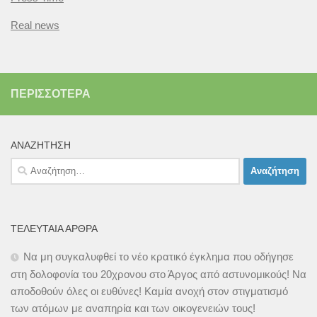
Real news
ΠΕΡΙΣΣΌΤΕΡΑ
ΑΝΑΖΉΤΗΣΗ
Αναζήτηση
για:
ΤΕΛΕΥΤΑΊΑ ΆΡΘΡΑ
Να μη συγκαλυφθεί το νέο κρατικό έγκλημα που οδήγησε
στη δολοφονία του 20χρονου στο Άργος από αστυνομικούς! Να
αποδοθούν όλες οι ευθύνες! Καμία ανοχή στον στιγματισμό
των ατόμων με αναπηρία και των οικογενειών τους!