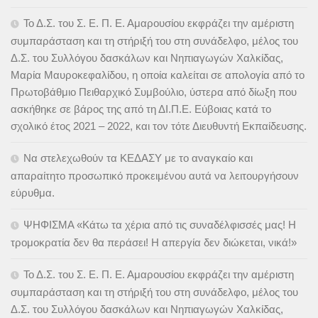
Το Δ.Σ. του Σ. Ε. Π. Ε. Αμαρουσίου εκφράζει την αμέριστη
συμπαράσταση και τη στήριξή του στη συνάδελφο, μέλος του
Δ.Σ. του Συλλόγου δασκάλων και Νηπιαγωγών Χαλκίδας,
Μαρία Μαυροκεφαλίδου, η οποία καλείται σε απολογία από το
Πρωτοβάθμιο Πειθαρχικό Συμβούλιο, ύστερα από δίωξη που
ασκήθηκε σε βάρος της από τη ΔΙ.Π.Ε. Εύβοιας κατά το
σχολικό έτος 2021 – 2022, και τον τότε Διευθυντή Εκπαίδευσης.
Να στελεχωθούν τα ΚΕΔΑΣΥ με το αναγκαίο και
απαραίτητο προσωπικό προκειμένου αυτά να λειτουργήσουν
εύρυθμα.
ΨΗΦΙΣΜΑ «Κάτω τα χέρια από τις συναδέλφισσές μας! Η
τρομοκρατία δεν θα περάσει! Η απεργία δεν διώκεται, νικά!»
Το Δ.Σ. του Σ. Ε. Π. Ε. Αμαρουσίου εκφράζει την αμέριστη
συμπαράσταση και τη στήριξή του στη συνάδελφο, μέλος του
Δ.Σ. του Συλλόγου δασκάλων και Νηπιαγωγών Χαλκίδας,