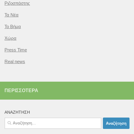
Ριζοσπάστης
Τα Νέα
Το Βήμα
Χώρα
Press Time
Real news
ΠΕΡΙΣΣΌΤΕΡΑ
ΑΝΑΖΉΤΗΣΗ
Αναζήτηση
για: