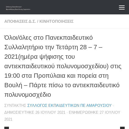
Skip to content
ΑΠΟΦΆΣΕΙΣ Δ.Σ.
/
ΚΙΝΗΤΟΠΟΙΉΣΕΙΣ
Όλοι/όλες στο Πανεκπαιδευτικό
Συλλαλητήριο την Τετάρτη 28 – 7 –
2021(ημέρα ψήφισης του
αντιεκπαιδευτικού πολυνομοσχεδίου) στις
19:00 στα Προπύλαια και πορεία στη
Βουλή – Πάρτε πίσω το αντιεκπαιδευτικό
πολυνομοσχέδιο
ΣΥΝΤΆΚΤΗΣ
ΣΎΛΛΟΓΟΣ ΕΚΠΑΙΔΕΥΤΙΚΏΝ ΠΕ ΑΜΑΡΟΥΣΊΟΥ
·
ΔΗΜΟΣΙΕΎΤΗΚΕ
26 ΙΟΥΛΊΟΥ 2021
· ΕΝΗΜΕΡΏΘΗΚΕ
27 ΙΟΥΛΊΟΥ
2021