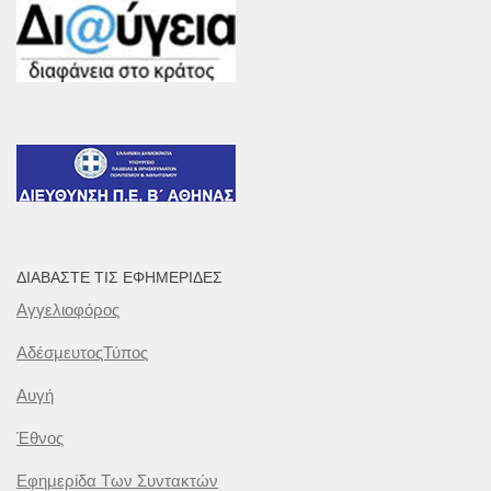
ΔΙΑΒΆΣΤΕ ΤΙΣ ΕΦΗΜΕΡΊΔΕΣ
Αγγελιοφόρος
ΑδέσμευτοςΤύπος
Αυγή
Έθνος
Εφημερίδα Των Συντακτών