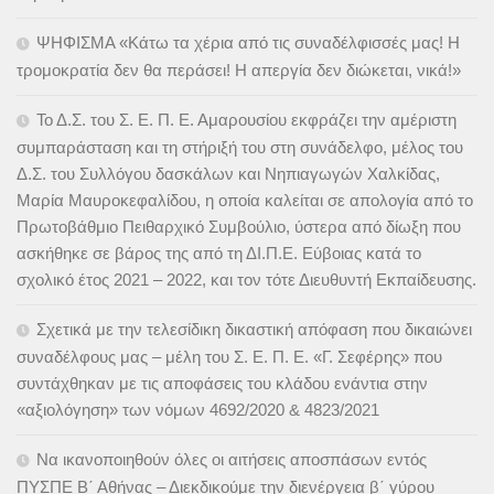
ΨΗΦΙΣΜΑ «Κάτω τα χέρια από τις συναδέλφισσές μας! Η
τρομοκρατία δεν θα περάσει! Η απεργία δεν διώκεται, νικά!»
Το Δ.Σ. του Σ. Ε. Π. Ε. Αμαρουσίου εκφράζει την αμέριστη
συμπαράσταση και τη στήριξή του στη συνάδελφο, μέλος του
Δ.Σ. του Συλλόγου δασκάλων και Νηπιαγωγών Χαλκίδας,
Μαρία Μαυροκεφαλίδου, η οποία καλείται σε απολογία από το
Πρωτοβάθμιο Πειθαρχικό Συμβούλιο, ύστερα από δίωξη που
ασκήθηκε σε βάρος της από τη ΔΙ.Π.Ε. Εύβοιας κατά το
σχολικό έτος 2021 – 2022, και τον τότε Διευθυντή Εκπαίδευσης.
Σχετικά με την τελεσίδικη δικαστική απόφαση που δικαιώνει
συναδέλφους μας – μέλη του Σ. Ε. Π. Ε. «Γ. Σεφέρης» που
συντάχθηκαν με τις αποφάσεις του κλάδου ενάντια στην
«αξιολόγηση» των νόμων 4692/2020 & 4823/2021
Να ικανοποιηθούν όλες οι αιτήσεις αποσπάσων εντός
ΠΥΣΠΕ Β΄ Αθήνας – Διεκδικούμε την διενέργεια β΄ γύρου