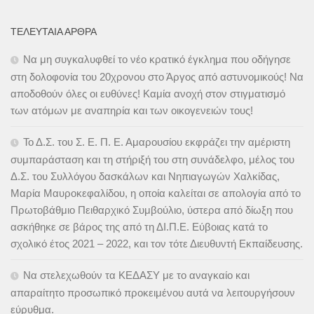
ΤΕΛΕΥΤΑΊΑ ΆΡΘΡΑ
Να μη συγκαλυφθεί το νέο κρατικό έγκλημα που οδήγησε
στη δολοφονία του 20χρονου στο Άργος από αστυνομικούς! Να
αποδοθούν όλες οι ευθύνες! Καμία ανοχή στον στιγματισμό
των ατόμων με αναπηρία και των οικογενειών τους!
Το Δ.Σ. του Σ. Ε. Π. Ε. Αμαρουσίου εκφράζει την αμέριστη
συμπαράσταση και τη στήριξή του στη συνάδελφο, μέλος του
Δ.Σ. του Συλλόγου δασκάλων και Νηπιαγωγών Χαλκίδας,
Μαρία Μαυροκεφαλίδου, η οποία καλείται σε απολογία από το
Πρωτοβάθμιο Πειθαρχικό Συμβούλιο, ύστερα από δίωξη που
ασκήθηκε σε βάρος της από τη ΔΙ.Π.Ε. Εύβοιας κατά το
σχολικό έτος 2021 – 2022, και τον τότε Διευθυντή Εκπαίδευσης.
Να στελεχωθούν τα ΚΕΔΑΣΥ με το αναγκαίο και
απαραίτητο προσωπικό προκειμένου αυτά να λειτουργήσουν
εύρυθμα.