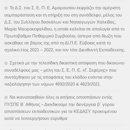
Το Δ.Σ. του Σ. Ε. Π. Ε. Αμαρουσίου εκφράζει την αμέριστη
συμπαράσταση και τη στήριξή του στη συνάδελφο, μέλος του
Δ.Σ. του Συλλόγου δασκάλων και Νηπιαγωγών Χαλκίδας,
Μαρία Μαυροκεφαλίδου, η οποία καλείται σε απολογία από το
Πρωτοβάθμιο Πειθαρχικό Συμβούλιο, ύστερα από δίωξη που
ασκήθηκε σε βάρος της από τη ΔΙ.Π.Ε. Εύβοιας κατά το
σχολικό έτος 2021 – 2022, και τον τότε Διευθυντή Εκπαίδευσης.
Σχετικά με την τελεσίδικη δικαστική απόφαση που δικαιώνει
συναδέλφους μας – μέλη του Σ. Ε. Π. Ε. «Γ. Σεφέρης» που
συντάχθηκαν με τις αποφάσεις του κλάδου ενάντια στην
«αξιολόγηση» των νόμων 4692/2020 & 4823/2021
Να ικανοποιηθούν όλες οι αιτήσεις αποσπάσων εντός
ΠΥΣΠΕ Β΄ Αθήνας – Διεκδικούμε την διενέργεια β΄ γύρου
αποσπάσεων εκπαιδευτικών για τα ΚΕΔΑΣΥ προκειμένου
αυτά να λειτουργήσουν εύρυθμα