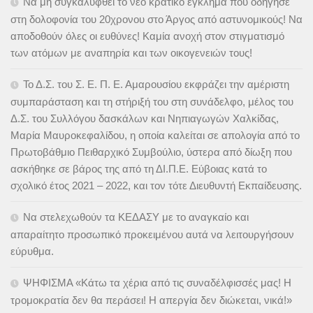
Να μη συγκαλυφθεί το νέο κρατικό έγκλημα που οδήγησε
στη δολοφονία του 20χρονου στο Άργος από αστυνομικούς! Να
αποδοθούν όλες οι ευθύνες! Καμία ανοχή στον στιγματισμό
των ατόμων με αναπηρία και των οικογενειών τους!
Το Δ.Σ. του Σ. Ε. Π. Ε. Αμαρουσίου εκφράζει την αμέριστη
συμπαράσταση και τη στήριξή του στη συνάδελφο, μέλος του
Δ.Σ. του Συλλόγου δασκάλων και Νηπιαγωγών Χαλκίδας,
Μαρία Μαυροκεφαλίδου, η οποία καλείται σε απολογία από το
Πρωτοβάθμιο Πειθαρχικό Συμβούλιο, ύστερα από δίωξη που
ασκήθηκε σε βάρος της από τη ΔΙ.Π.Ε. Εύβοιας κατά το
σχολικό έτος 2021 – 2022, και τον τότε Διευθυντή Εκπαίδευσης.
Να στελεχωθούν τα ΚΕΔΑΣΥ με το αναγκαίο και
απαραίτητο προσωπικό προκειμένου αυτά να λειτουργήσουν
εύρυθμα.
ΨΗΦΙΣΜΑ «Κάτω τα χέρια από τις συναδέλφισσές μας! Η
τρομοκρατία δεν θα περάσει! Η απεργία δεν διώκεται, νικά!»