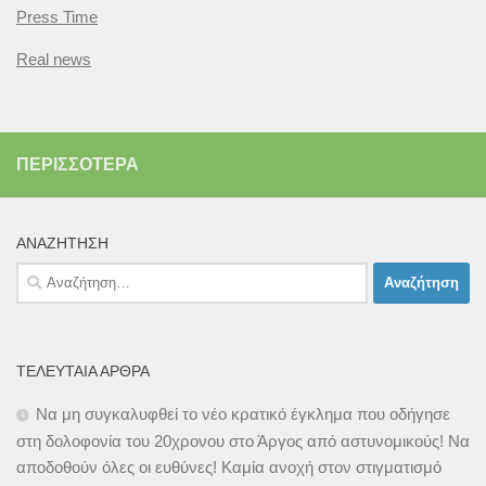
Press Time
Real news
ΠΕΡΙΣΣΌΤΕΡΑ
ΑΝΑΖΉΤΗΣΗ
Αναζήτηση
για:
ΤΕΛΕΥΤΑΊΑ ΆΡΘΡΑ
Να μη συγκαλυφθεί το νέο κρατικό έγκλημα που οδήγησε
στη δολοφονία του 20χρονου στο Άργος από αστυνομικούς! Να
αποδοθούν όλες οι ευθύνες! Καμία ανοχή στον στιγματισμό