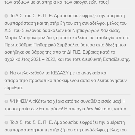
των ατόμων με αναπηρία και των οικογενειών τους!
Το Δ.Σ. του Σ. Ε. Π. Ε. Αμαρουσίου εκφράζει την αμέριστη
συμπαράσταση και τη στήριξή του στη συνάδελφο, μέλος του
Δ.Σ. του Συλλόγου δασκάλων και Νηπιαγωγών Χαλκίδας,
Μαρία Μαυροκεφαλίδου, η οποία καλείται σε απολογία από το
Πρωτοβάθμιο Πειθαρχικό Συμβούλιο, ύστερα από δίωξη που
ασκήθηκε σε βάρος της από τη ΔΙ.Π.Ε. Εύβοιας κατά το
σχολικό έτος 2021 – 2022, και τον τότε Διευθυντή Εκπαίδευσης.
Να στελεχωθούν τα ΚΕΔΑΣΥ με το αναγκαίο και
απαραίτητο προσωπικό προκειμένου αυτά να λειτουργήσουν
εύρυθμα.
ΨΗΦΙΣΜΑ «Κάτω τα χέρια από τις συναδέλφισσές μας! Η
τρομοκρατία δεν θα περάσει! Η απεργία δεν διώκεται, νικά!»
Το Δ.Σ. του Σ. Ε. Π. Ε. Αμαρουσίου εκφράζει την αμέριστη
συμπαράσταση και τη στήριξή του στη συνάδελφο, μέλος του