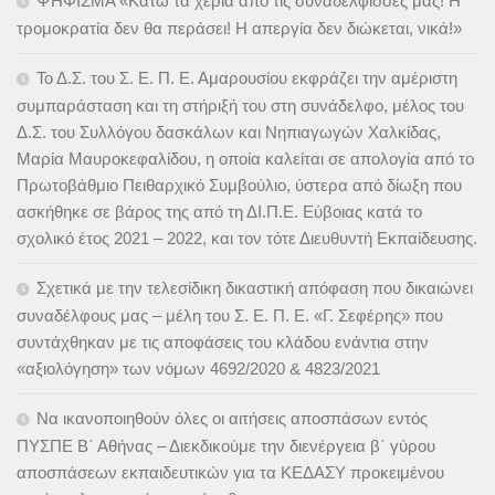
ΨΗΦΙΣΜΑ «Κάτω τα χέρια από τις συναδέλφισσές μας! Η
τρομοκρατία δεν θα περάσει! Η απεργία δεν διώκεται, νικά!»
Το Δ.Σ. του Σ. Ε. Π. Ε. Αμαρουσίου εκφράζει την αμέριστη
συμπαράσταση και τη στήριξή του στη συνάδελφο, μέλος του
Δ.Σ. του Συλλόγου δασκάλων και Νηπιαγωγών Χαλκίδας,
Μαρία Μαυροκεφαλίδου, η οποία καλείται σε απολογία από το
Πρωτοβάθμιο Πειθαρχικό Συμβούλιο, ύστερα από δίωξη που
ασκήθηκε σε βάρος της από τη ΔΙ.Π.Ε. Εύβοιας κατά το
σχολικό έτος 2021 – 2022, και τον τότε Διευθυντή Εκπαίδευσης.
Σχετικά με την τελεσίδικη δικαστική απόφαση που δικαιώνει
συναδέλφους μας – μέλη του Σ. Ε. Π. Ε. «Γ. Σεφέρης» που
συντάχθηκαν με τις αποφάσεις του κλάδου ενάντια στην
«αξιολόγηση» των νόμων 4692/2020 & 4823/2021
Να ικανοποιηθούν όλες οι αιτήσεις αποσπάσων εντός
ΠΥΣΠΕ Β΄ Αθήνας – Διεκδικούμε την διενέργεια β΄ γύρου
αποσπάσεων εκπαιδευτικών για τα ΚΕΔΑΣΥ προκειμένου