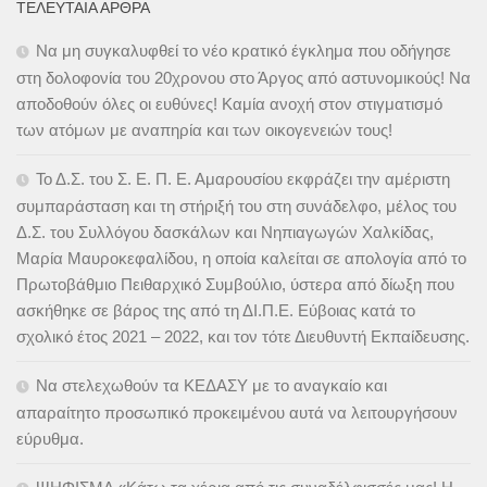
ΤΕΛΕΥΤΑΊΑ ΆΡΘΡΑ
Να μη συγκαλυφθεί το νέο κρατικό έγκλημα που οδήγησε
στη δολοφονία του 20χρονου στο Άργος από αστυνομικούς! Να
αποδοθούν όλες οι ευθύνες! Καμία ανοχή στον στιγματισμό
των ατόμων με αναπηρία και των οικογενειών τους!
Το Δ.Σ. του Σ. Ε. Π. Ε. Αμαρουσίου εκφράζει την αμέριστη
συμπαράσταση και τη στήριξή του στη συνάδελφο, μέλος του
Δ.Σ. του Συλλόγου δασκάλων και Νηπιαγωγών Χαλκίδας,
Μαρία Μαυροκεφαλίδου, η οποία καλείται σε απολογία από το
Πρωτοβάθμιο Πειθαρχικό Συμβούλιο, ύστερα από δίωξη που
ασκήθηκε σε βάρος της από τη ΔΙ.Π.Ε. Εύβοιας κατά το
σχολικό έτος 2021 – 2022, και τον τότε Διευθυντή Εκπαίδευσης.
Να στελεχωθούν τα ΚΕΔΑΣΥ με το αναγκαίο και
απαραίτητο προσωπικό προκειμένου αυτά να λειτουργήσουν
εύρυθμα.