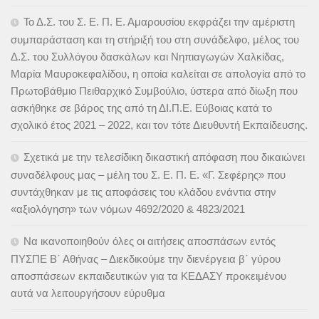
Το Δ.Σ. του Σ. Ε. Π. Ε. Αμαρουσίου εκφράζει την αμέριστη
συμπαράσταση και τη στήριξή του στη συνάδελφο, μέλος του
Δ.Σ. του Συλλόγου δασκάλων και Νηπιαγωγών Χαλκίδας,
Μαρία Μαυροκεφαλίδου, η οποία καλείται σε απολογία από το
Πρωτοβάθμιο Πειθαρχικό Συμβούλιο, ύστερα από δίωξη που
ασκήθηκε σε βάρος της από τη ΔΙ.Π.Ε. Εύβοιας κατά το
σχολικό έτος 2021 – 2022, και τον τότε Διευθυντή Εκπαίδευσης.
Σχετικά με την τελεσίδικη δικαστική απόφαση που δικαιώνει
συναδέλφους μας – μέλη του Σ. Ε. Π. Ε. «Γ. Σεφέρης» που
συντάχθηκαν με τις αποφάσεις του κλάδου ενάντια στην
«αξιολόγηση» των νόμων 4692/2020 & 4823/2021
Να ικανοποιηθούν όλες οι αιτήσεις αποσπάσων εντός
ΠΥΣΠΕ Β΄ Αθήνας – Διεκδικούμε την διενέργεια β΄ γύρου
αποσπάσεων εκπαιδευτικών για τα ΚΕΔΑΣΥ προκειμένου
αυτά να λειτουργήσουν εύρυθμα