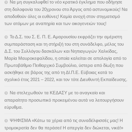
Να μη συγκαλυφθεί το νέο κρατικό έγκλημα που οδήγησε
στη δολοφονία του 20χρονου στο Άργος από αστυνομικούς! Να
αποδοθούν όλες οι ευθύνες! Καμία ανοχή στον στιγματισμό
των ατόμων με αναπηρία και των οικογενειών τους!
Το Δ.Σ. του Σ. Ε. Π. Ε. Αμαρουσίου εκφράζει την αμέριστη
συμπαράσταση και τη στήριξή του στη συνάδελφο, μέλος του
Δ.Σ. του Συλλόγου δασκάλων και Νηπιαγωγών Χαλκίδας,
Μαρία Μαυροκεφαλίδου, η οποία καλείται σε απολογία από το
Πρωτοβάθμιο Πειθαρχικό Συμβούλιο, ύστερα από δίωξη που
ασκήθηκε σε βάρος της από τη ΔΙ.Π.Ε. Εύβοιας κατά το
σχολικό έτος 2021 – 2022, και τον τότε Διευθυντή Εκπαίδευσης.
Να στελεχωθούν τα ΚΕΔΑΣΥ με το αναγκαίο και
απαραίτητο προσωπικό προκειμένου αυτά να λειτουργήσουν
εύρυθμα.
ΨΗΦΙΣΜΑ «Κάτω τα χέρια από τις συναδέλφισσές μας! Η
τρομοκρατία δεν θα περάσει! Η απεργία δεν διώκεται, νικά!»