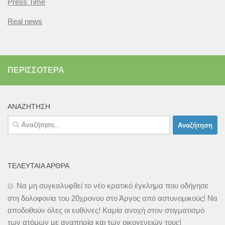
Press Time
Real news
ΠΕΡΙΣΣΌΤΕΡΑ
ΑΝΑΖΉΤΗΣΗ
Αναζήτηση
για:
ΤΕΛΕΥΤΑΊΑ ΆΡΘΡΑ
Να μη συγκαλυφθεί το νέο κρατικό έγκλημα που οδήγησε
στη δολοφονία του 20χρονου στο Άργος από αστυνομικούς! Να
αποδοθούν όλες οι ευθύνες! Καμία ανοχή στον στιγματισμό
των ατόμων με αναπηρία και των οικογενειών τους!