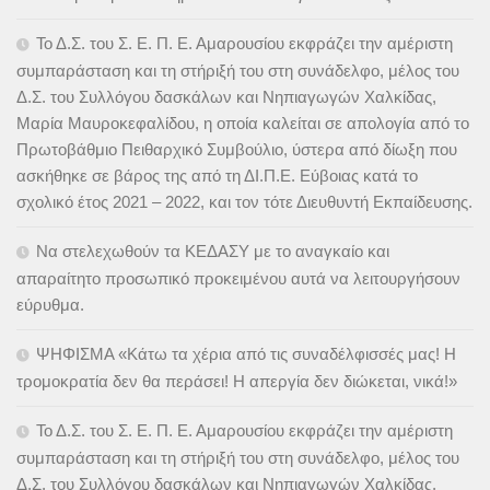
Το Δ.Σ. του Σ. Ε. Π. Ε. Αμαρουσίου εκφράζει την αμέριστη
συμπαράσταση και τη στήριξή του στη συνάδελφο, μέλος του
Δ.Σ. του Συλλόγου δασκάλων και Νηπιαγωγών Χαλκίδας,
Μαρία Μαυροκεφαλίδου, η οποία καλείται σε απολογία από το
Πρωτοβάθμιο Πειθαρχικό Συμβούλιο, ύστερα από δίωξη που
ασκήθηκε σε βάρος της από τη ΔΙ.Π.Ε. Εύβοιας κατά το
σχολικό έτος 2021 – 2022, και τον τότε Διευθυντή Εκπαίδευσης.
Να στελεχωθούν τα ΚΕΔΑΣΥ με το αναγκαίο και
απαραίτητο προσωπικό προκειμένου αυτά να λειτουργήσουν
εύρυθμα.
ΨΗΦΙΣΜΑ «Κάτω τα χέρια από τις συναδέλφισσές μας! Η
τρομοκρατία δεν θα περάσει! Η απεργία δεν διώκεται, νικά!»
Το Δ.Σ. του Σ. Ε. Π. Ε. Αμαρουσίου εκφράζει την αμέριστη
συμπαράσταση και τη στήριξή του στη συνάδελφο, μέλος του
Δ.Σ. του Συλλόγου δασκάλων και Νηπιαγωγών Χαλκίδας,