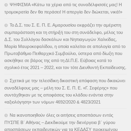
ΨΗΦΙΣΜΑ «Κάτω τα χέρια από τις συναδέλφισσές μας! Η
τρομοκρατία δεν θα περάσει! Η απεργία δεν διώκεται, νικά!»
Το Δ.Σ. του Σ. Ε. Π. Ε. Αμαρουσίου εκφράζει την αμέριστη
συμπαράσταση και τη στήριξή του στη συνάδελφο, μέλος του
Δ.Σ. του Συλλόγου δασκάλων και Νηπιαγωγών Χαλκίδας,
Μαρία Μαυροκεφαλίδου, η οποία καλείται σε απολογία από το
Πρωτοβάθμιο Πειθαρχικό Συμβούλιο, ύστερα από δίωξη που
ασκήθηκε σε βάρος της από τη ΔΙ.Π.Ε. Εύβοιας κατά το
σχολικό έτος 2021 – 2022, και τον τότε Διευθυντή Εκπαίδευσης.
Σχετικά με την τελεσίδικη δικαστική απόφαση που δικαιώνει
συναδέλφους μας – μέλη του Σ. Ε. Π. Ε. «Γ. Σεφέρης» που
συντάχθηκαν με τις αποφάσεις του κλάδου ενάντια στην
«αξιολόγηση» των νόμων 4692/2020 & 4823/2021
Να ικανοποιηθούν όλες οι αιτήσεις αποσπάσων εντός
ΠΥΣΠΕ Β΄ Αθήνας – Διεκδικούμε την διενέργεια β΄ γύρου
αποσπάσεων εκπαιδευτικών για τα ΚΕΔΑΣΥ προκειμένου