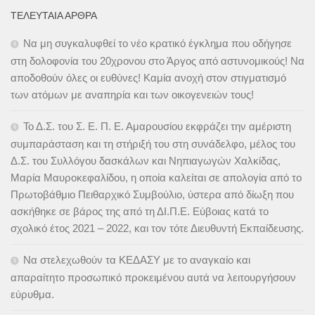
ΤΕΛΕΥΤΑΊΑ ΆΡΘΡΑ
Να μη συγκαλυφθεί το νέο κρατικό έγκλημα που οδήγησε
στη δολοφονία του 20χρονου στο Άργος από αστυνομικούς! Να
αποδοθούν όλες οι ευθύνες! Καμία ανοχή στον στιγματισμό
των ατόμων με αναπηρία και των οικογενειών τους!
Το Δ.Σ. του Σ. Ε. Π. Ε. Αμαρουσίου εκφράζει την αμέριστη
συμπαράσταση και τη στήριξή του στη συνάδελφο, μέλος του
Δ.Σ. του Συλλόγου δασκάλων και Νηπιαγωγών Χαλκίδας,
Μαρία Μαυροκεφαλίδου, η οποία καλείται σε απολογία από το
Πρωτοβάθμιο Πειθαρχικό Συμβούλιο, ύστερα από δίωξη που
ασκήθηκε σε βάρος της από τη ΔΙ.Π.Ε. Εύβοιας κατά το
σχολικό έτος 2021 – 2022, και τον τότε Διευθυντή Εκπαίδευσης.
Να στελεχωθούν τα ΚΕΔΑΣΥ με το αναγκαίο και
απαραίτητο προσωπικό προκειμένου αυτά να λειτουργήσουν
εύρυθμα.