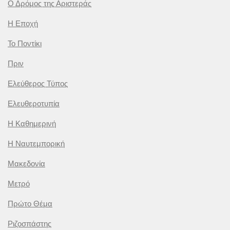
Ο Δρόμος της Αριστεράς
Η Εποχή
Το Ποντίκι
Πριν
Ελεύθερος Τύπος
Ελευθεροτυπία
Η Καθημερινή
Η Ναυτεμπορική
Μακεδονία
Μετρό
Πρώτο Θέμα
Ριζοσπάστης