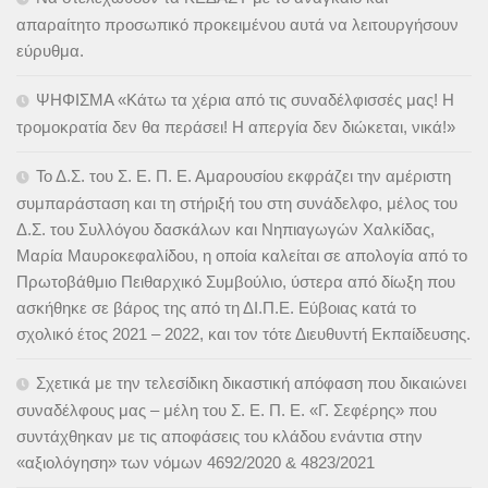
απαραίτητο προσωπικό προκειμένου αυτά να λειτουργήσουν
εύρυθμα.
ΨΗΦΙΣΜΑ «Κάτω τα χέρια από τις συναδέλφισσές μας! Η
τρομοκρατία δεν θα περάσει! Η απεργία δεν διώκεται, νικά!»
Το Δ.Σ. του Σ. Ε. Π. Ε. Αμαρουσίου εκφράζει την αμέριστη
συμπαράσταση και τη στήριξή του στη συνάδελφο, μέλος του
Δ.Σ. του Συλλόγου δασκάλων και Νηπιαγωγών Χαλκίδας,
Μαρία Μαυροκεφαλίδου, η οποία καλείται σε απολογία από το
Πρωτοβάθμιο Πειθαρχικό Συμβούλιο, ύστερα από δίωξη που
ασκήθηκε σε βάρος της από τη ΔΙ.Π.Ε. Εύβοιας κατά το
σχολικό έτος 2021 – 2022, και τον τότε Διευθυντή Εκπαίδευσης.
Σχετικά με την τελεσίδικη δικαστική απόφαση που δικαιώνει
συναδέλφους μας – μέλη του Σ. Ε. Π. Ε. «Γ. Σεφέρης» που
συντάχθηκαν με τις αποφάσεις του κλάδου ενάντια στην
«αξιολόγηση» των νόμων 4692/2020 & 4823/2021