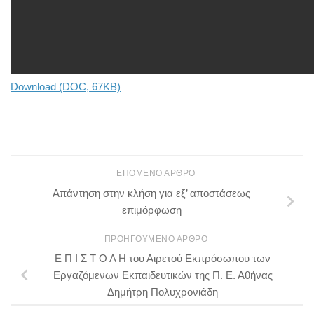
Download (DOC, 67KB)
ΕΠΌΜΕΝΟ ΆΡΘΡΟ
Απάντηση στην κλήση για εξ’ αποστάσεως
επιμόρφωση
ΠΡΟΗΓΟΎΜΕΝΟ ΆΡΘΡΟ
Ε Π Ι Σ Τ Ο Λ Η του Αιρετού Εκπρόσωπου των
Εργαζόμενων Εκπαιδευτικών της Π. Ε. Αθήνας
Δημήτρη Πολυχρονιάδη