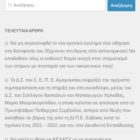
Αναζήτηση
για:
ΤΕΛΕΥΤΑΊΑ ΆΡΘΡΑ
Να μη συγκαλυφθεί το νέο κρατικό έγκλημα που οδήγησε
στη δολοφονία του 20χρονου στο Άργος από αστυνομικούς! Να
αποδοθούν όλες οι ευθύνες! Καμία ανοχή στον στιγματισμό
των ατόμων με αναπηρία και των οικογενειών τους!
Το Δ.Σ. του Σ. Ε. Π. Ε. Αμαρουσίου εκφράζει την αμέριστη
συμπαράσταση και τη στήριξή του στη συνάδελφο, μέλος του
Δ.Σ. του Συλλόγου δασκάλων και Νηπιαγωγών Χαλκίδας,
Μαρία Μαυροκεφαλίδου, η οποία καλείται σε απολογία από το
Πρωτοβάθμιο Πειθαρχικό Συμβούλιο, ύστερα από δίωξη που
ασκήθηκε σε βάρος της από τη ΔΙ.Π.Ε. Εύβοιας κατά το
σχολικό έτος 2021 – 2022, και τον τότε Διευθυντή Εκπαίδευσης.
Να στελεχωθούν τα ΚΕΔΑΣΥ με το αναγκαίο και