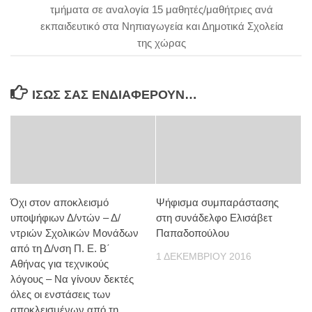
τμήματα σε αναλογία 15 μαθητές/μαθήτριες ανά
εκπαιδευτικό στα Νηπιαγωγεία και Δημοτικά Σχολεία
της χώρας
ΊΣΩΣ ΣΑΣ ΕΝΔΙΑΦΈΡΟΥΝ…
Όχι στον αποκλεισμό
Ψήφισμα συμπαράστασης
υποψήφιων Δ/ντών – Δ/
στη συνάδελφο Ελισάβετ
ντριών Σχολικών Μονάδων
Παπαδοπούλου
από τη Δ/νση Π. Ε. Β΄
1 ΔΕΚΕΜΒΡΊΟΥ 2016
Αθήνας για τεχνικούς
λόγους – Να γίνουν δεκτές
όλες οι ενστάσεις των
αποκλεισμένων από τη