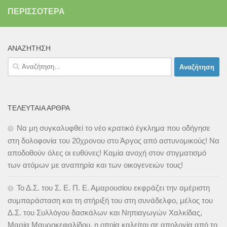
ΠΕΡΙΣΣΌΤΕΡΑ
ΑΝΑΖΉΤΗΣΗ
Αναζήτηση
για:
ΤΕΛΕΥΤΑΊΑ ΆΡΘΡΑ
Να μη συγκαλυφθεί το νέο κρατικό έγκλημα που οδήγησε
στη δολοφονία του 20χρονου στο Άργος από αστυνομικούς! Να
αποδοθούν όλες οι ευθύνες! Καμία ανοχή στον στιγματισμό
των ατόμων με αναπηρία και των οικογενειών τους!
Το Δ.Σ. του Σ. Ε. Π. Ε. Αμαρουσίου εκφράζει την αμέριστη
συμπαράσταση και τη στήριξή του στη συνάδελφο, μέλος του
Δ.Σ. του Συλλόγου δασκάλων και Νηπιαγωγών Χαλκίδας,
Μαρία Μαυροκεφαλίδου, η οποία καλείται σε απολογία από το