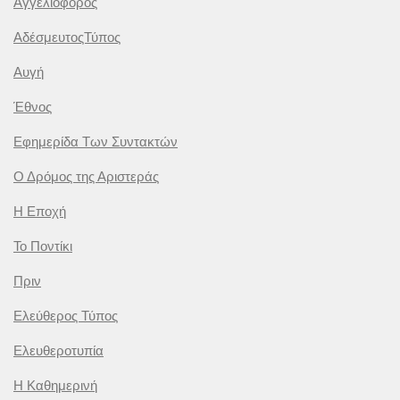
Αγγελιοφόρος
ΑδέσμευτοςΤύπος
Αυγή
Έθνος
Εφημερίδα Των Συντακτών
Ο Δρόμος της Αριστεράς
Η Εποχή
Το Ποντίκι
Πριν
Ελεύθερος Τύπος
Ελευθεροτυπία
Η Καθημερινή